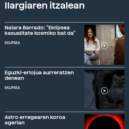
Ilargiaren itzalean
Naiara Barrado: "Eklipsea
kasualitate kosmiko bat da"
EKLIPSEA
Eguzki-erlojua aurreratzen
denean
EKLIPSEA
Astro erregearen koroa
agerian