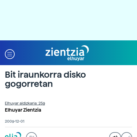
Bit iraunkorra disko
gogorretan
Elhuyar aldizkaria: 259
Elhuyar Zientzia
2009-12-01