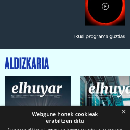
Ikusi programa guztiak
ALDIZKARIA
×
Webgune honek cookieak
erabiltzen ditu
Cookieak erabiltzen ditugu edukia, iragarkiak pertsonalizatzeko eta