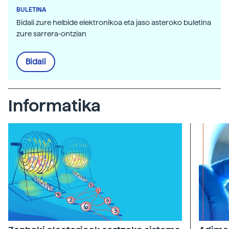
BULETINA
Bidali zure helbide elektronikoa eta jaso asteroko buletina
zure sarrera-ontzian
Bidali
Informatika