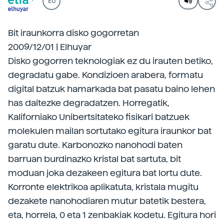
EU
Bit iraunkorra disko gogorretan
2009/12/01 | Elhuyar
Disko gogorren teknologiak ez du irauten betiko,
degradatu gabe. Kondizioen arabera, formatu
digital batzuk hamarkada bat pasatu baino lehen
has daitezke degradatzen. Horregatik,
Kaliforniako Unibertsitateko fisikari batzuek
molekulen mailan sortutako egitura iraunkor bat
garatu dute. Karbonozko nanohodi baten
barruan burdinazko kristal bat sartuta, bit
moduan joka dezakeen egitura bat lortu dute.
Korronte elektrikoa aplikatuta, kristala mugitu
dezakete nanohodiaren mutur batetik bestera,
eta, horrela, 0 eta 1 zenbakiak kodetu. Egitura hori