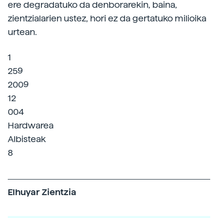
ere degradatuko da denborarekin, baina,
zientzialarien ustez, hori ez da gertatuko milioika
urtean.
1
259
2009
12
004
Hardwarea
Albisteak
8
Elhuyar Zientzia