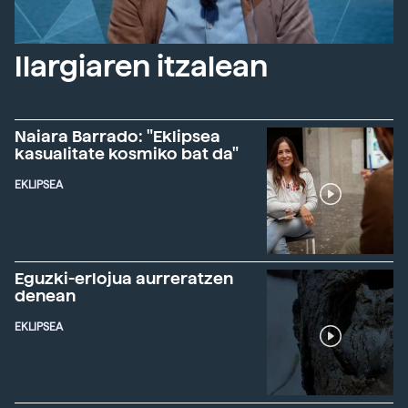
Ilargiaren itzalean
Naiara Barrado: "Eklipsea
kasualitate kosmiko bat da"
EKLIPSEA
Eguzki-erlojua aurreratzen
denean
EKLIPSEA