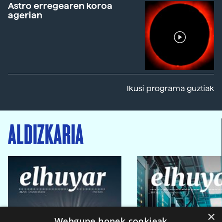
Astro erregearen koroa
agerian
Ikusi programa guztiak
ALDIZKARIA
×
Webgune honek cookieak