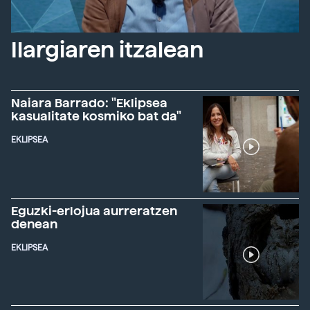
Ilargiaren itzalean
Naiara Barrado: "Eklipsea
kasualitate kosmiko bat da"
EKLIPSEA
Eguzki-erlojua aurreratzen
denean
EKLIPSEA