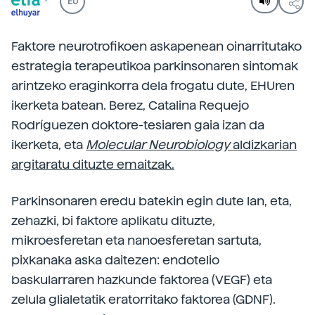
EU
Faktore neurotrofikoen askapenean oinarritutako
estrategia terapeutikoa parkinsonaren sintomak
arintzeko eraginkorra dela frogatu dute, EHUren
ikerketa batean. Berez, Catalina Requejo
Rodríguezen doktore-tesiaren gaia izan da
ikerketa, eta
Molecular Neurobiology
aldizkarian
argitaratu dituzte emaitzak.
Parkinsonaren eredu batekin egin dute lan, eta,
zehazki, bi faktore aplikatu dituzte,
mikroesferetan eta nanoesferetan sartuta,
pixkanaka aska daitezen: endotelio
baskularraren hazkunde faktorea (VEGF) eta
zelula glialetatik eratorritako faktorea (GDNF).