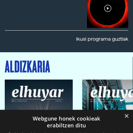
Ikusi programa guztiak
ALDIZKARIA
×
Webgune honek cookieak
erabiltzen ditu