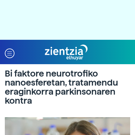
Bi faktore neurotrofiko
nanoesferetan, tratamendu
eraginkorra parkinsonaren
kontra