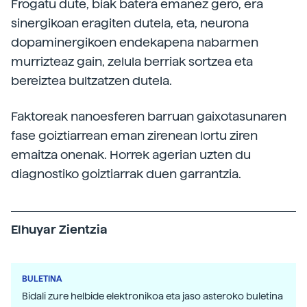
Frogatu dute, biak batera emanez gero, era
sinergikoan eragiten dutela, eta, neurona
dopaminergikoen endekapena nabarmen
murrizteaz gain, zelula berriak sortzea eta
bereiztea bultzatzen dutela.
Faktoreak nanoesferen barruan gaixotasunaren
fase goiztiarrean eman zirenean lortu ziren
emaitza onenak. Horrek agerian uzten du
diagnostiko goiztiarrak duen garrantzia.
Elhuyar Zientzia
BULETINA
Bidali zure helbide elektronikoa eta jaso asteroko buletina