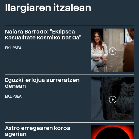
Ilargiaren itzalean
Naiara Barrado: "Eklipsea
kasualitate kosmiko bat da"
EKLIPSEA
Eguzki-erlojua aurreratzen
denean
EKLIPSEA
Astro erregearen koroa
agerian