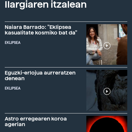
Ilargiaren itzalean
Naiara Barrado: "Eklipsea
kasualitate kosmiko bat da"
EKLIPSEA
Eguzki-erlojua aurreratzen
denean
EKLIPSEA
Astro erregearen koroa
agerian