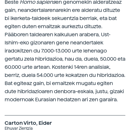
Beste
Homo sapiens
en genomekin alderatzeaz
gain, neandertalarenarekin ere alderatu dituzte
bi ikerketa-taldeek sekuentzia berriak, eta bat
egiten duten emaitzak aurkeztu dituzte.
Pääboren taldearen kalkuluen arabera, Ust-
Ishim-eko gizonaren gene neandertalek
iradokitzen du 7.000-13.000 urte lehenago
gertatu zela hibridazioa, hau da, duela, 50.000 eta
60.000 urte artean. Kostenki 14ren analisiak,
berriz, duela 54.000 urte kokatzen du hibridazioa.
Bat egiteaz gain, bi emaitzek mugatu egiten
dute hibridazioaren denbora-eskala, justu, gizaki
modernoak Eurasian hedatzen ari zen garaira.
Carton Virto, Eider
Elhuyar Zientzia