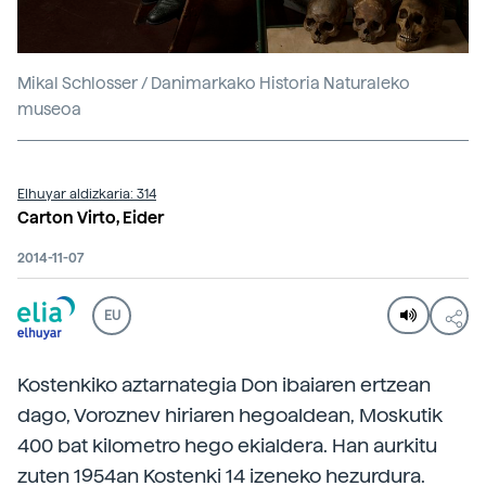
Mikal Schlosser / Danimarkako Historia Naturaleko
museoa
Elhuyar aldizkaria: 314
Carton Virto, Eider
2014-11-07
EU
Kostenkiko aztarnategia Don ibaiaren ertzean
dago, Voroznev hiriaren hegoaldean, Moskutik
400 bat kilometro hego ekialdera. Han aurkitu
zuten 1954an Kostenki 14 izeneko hezurdura.