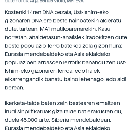
dute hortik.
Arg. Bence Viola, MPI EVA
Kostenki 14ren DNA bezala, Ust-Ishim-eko
gizonaren DNA ere beste hainbatekin alderatu
dute, tartean, MA1 mutikoarenarekin. Kasu
horretan, ahaidetasun-analisiek iradokitzen dute
beste populazio-lerro batekoa zela gizon hura:
Eurasia mendebaldeko eta Asia ekialdeko
populazioen arbasoen lerrotik banandu zen Ust-
Ishim-eko gizonaren lerroa, edo haiek
elkarrengandik banatu baino lehenago, edo aldi
berean.
Ikerketa-talde baten zein bestearen emaitzen
irudi sinplifikatuak giza talde bat erakusten du,
duela 45.000 urte, Siberia mendebaldean,
Eurasia mendebaldeko eta Asia ekialdeko