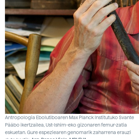
Antropologia Ebolutiboaren Max Planck Institutuko Svante
Pääbo ikertzailea, Ust-Ishim-eko gizonaren femur-zatia
eskuetan. Gure espeziearen genomarik zaharrena erauzi