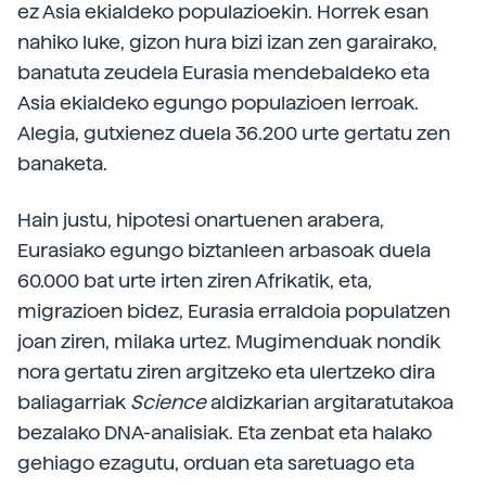
ez Asia ekialdeko populazioekin. Horrek esan
nahiko luke, gizon hura bizi izan zen garairako,
banatuta zeudela Eurasia mendebaldeko eta
Asia ekialdeko egungo populazioen lerroak.
Alegia, gutxienez duela 36.200 urte gertatu zen
banaketa.
Hain justu, hipotesi onartuenen arabera,
Eurasiako egungo biztanleen arbasoak duela
60.000 bat urte irten ziren Afrikatik, eta,
migrazioen bidez, Eurasia erraldoia populatzen
joan ziren, milaka urtez. Mugimenduak nondik
nora gertatu ziren argitzeko eta ulertzeko dira
baliagarriak
Science
aldizkarian argitaratutakoa
bezalako DNA-analisiak. Eta zenbat eta halako
gehiago ezagutu, orduan eta saretuago eta