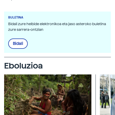
BULETINA
Bidali zure helbide elektronikoa eta jaso asteroko buletina
zure sarrera-ontzian
Bidali
Eboluzioa