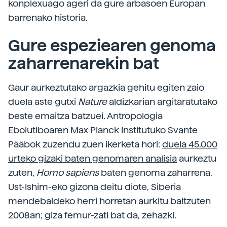
konplexuago ageri da gure arbasoen Europan
barrenako historia.
Gure espeziearen genoma
zaharrenarekin bat
Gaur aurkeztutako argazkia gehitu egiten zaio
duela aste gutxi
Nature
aldizkarian argitaratutako
beste emaitza batzuei. Antropologia
Ebolutiboaren Max Planck Institutuko Svante
Pääbok zuzendu zuen ikerketa hori:
duela 45.000
urteko gizaki baten genomaren analisia
aurkeztu
zuten,
Homo sapiens
baten genoma zaharrena.
Ust-Ishim-eko gizona deitu diote, Siberia
mendebaldeko herri horretan aurkitu baitzuten
2008an; giza femur-zati bat da, zehazki.