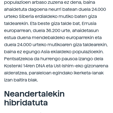
populazioen arbaso zuzena ez dena, baina
ahaidetuta dagoena neurri batean duela 24.000
urteko Siberia erdialdeko mutiko baten giza
taldearekin. Eta beste giza talde bat, Errusia
europarrean, duela 36.200 urte, ahaidetasun
estua duena mendebaldeko europarrekin eta
duela 24.000 urteko mutikoaren giza taldearekin,
baina ez egungo Asia ekialdeko populazioekin.
Pentsatzekoa da hurrengo pausoa izango dela
Kostenki 14ren DNA eta Ust-Ishim-eko gizonarena
alderatzea, paraleloan egindako ikerketa-lanak
izan baitira biak.
Neandertalekin
hibridatuta