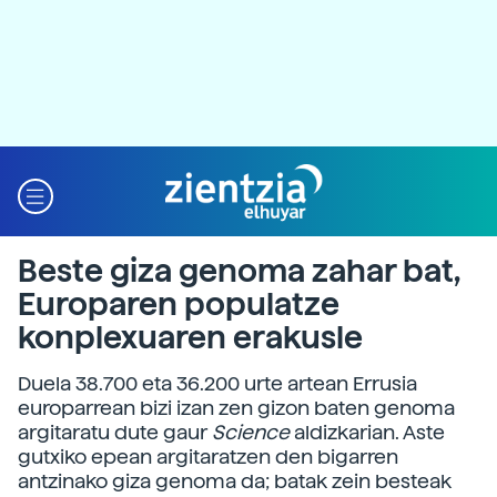
Beste giza genoma zahar bat,
Europaren populatze
konplexuaren erakusle
Duela 38.700 eta 36.200 urte artean Errusia
europarrean bizi izan zen gizon baten genoma
argitaratu dute gaur
Science
aldizkarian. Aste
gutxiko epean argitaratzen den bigarren
antzinako giza genoma da; batak zein besteak