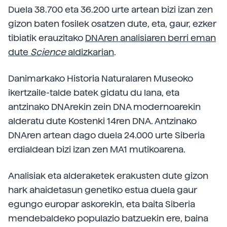
Duela 38.700 eta 36.200 urte artean bizi izan zen
gizon baten fosilek osatzen dute, eta, gaur, ezker
tibiatik erauzitako
DNAren analisiaren berri eman
dute
Science
aldizkarian
.
Danimarkako Historia Naturalaren Museoko
ikertzaile-talde batek gidatu du lana, eta
antzinako DNArekin zein DNA modernoarekin
alderatu dute Kostenki 14ren DNA. Antzinako
DNAren artean dago duela 24.000 urte Siberia
erdialdean bizi izan zen MA1 mutikoarena.
Analisiak eta alderaketek erakusten dute gizon
hark ahaidetasun genetiko estua duela gaur
egungo europar askorekin, eta baita Siberia
mendebaldeko populazio batzuekin ere, baina