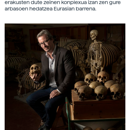
erakusten dute zeinen konplexua izan zen gure
arbasoen hedatzea Eurasian barrena.