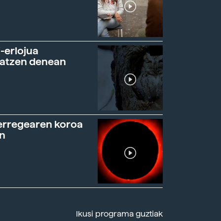
-erlojua
ratzen denean
erregearen koroa
n
Ikusi programa guztiak