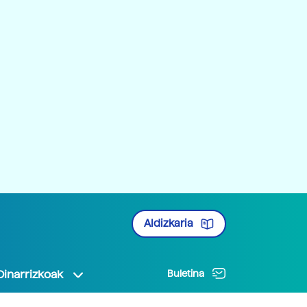
Aldizkaria
Oinarrizkoak
Buletina