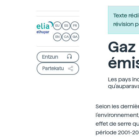
Texte réd
révision 
EU
ES
FR
EN
CA
GA
Gaz 
émi
Partekatu
Les pays in
qu'auparava
Selon les derni
l'environnement,
effet de serre q
période 2001-200