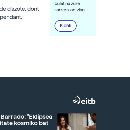
buletina zure
de d'azote, dont
sarrera-ontzian
ependant,
Bidali
 Barrado: "Eklipsea
itate kosmiko bat