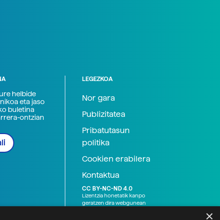
NA
LEGEZKOA
zure helbide
Nor gara
nikoa eta jaso
ko buletina
Publizitatea
arrera-ontzian
Pribatutasun
politika
li
Cookien erabilera
Kontaktua
CC BY-NC-ND 4.0
Lizentzia honetatik kanpo
geratzen dira webgunean
argitaratutako baliabide
×
grafikoak (argazki eta