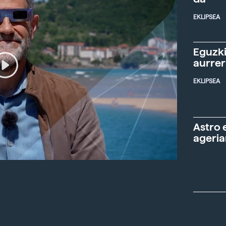
EKLIPSEA
Eguzki
aurre
EKLIPSEA
Astro 
ageria