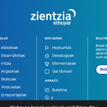
ALAK
NOR GAREN
BULETI
Bidali 
Albisteak
Hezkuntza
elektro
astero
Elkarrizketak
Dekalogoak
zure s
Iritzia
Efemerideak
Bida
Argazkiak
Gai librean
Bideoak
JARRAITU
Podcastak
Buletina
Erreportajeak
X
BlueSky