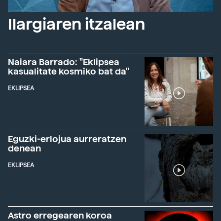
Ilargiaren itzalean
Naiara Barrado: "Eklipsea
kasualitate kosmiko bat da"
EKLIPSEA
Eguzki-erlojua aurreratzen
denean
EKLIPSEA
Astro erregearen koroa