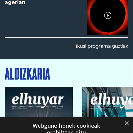
agerian
Ikusi programa guztiak
ALDIZKARIA
×
Webgune honek cookieak
erabiltzen ditu