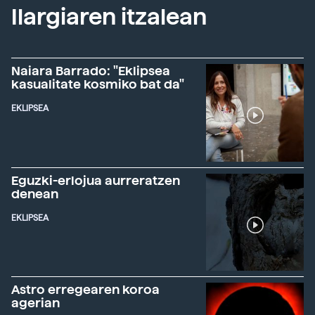
Ilargiaren itzalean
Naiara Barrado: "Eklipsea
kasualitate kosmiko bat da"
EKLIPSEA
Eguzki-erlojua aurreratzen
denean
EKLIPSEA
Astro erregearen koroa
agerian