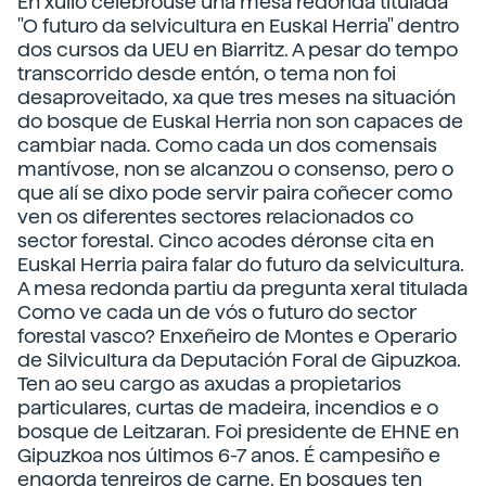
En xullo celebrouse una mesa redonda titulada
"O futuro da selvicultura en Euskal Herria" dentro
dos cursos da UEU en Biarritz. A pesar do tempo
transcorrido desde entón, o tema non foi
desaproveitado, xa que tres meses na situación
do bosque de Euskal Herria non son capaces de
cambiar nada. Como cada un dos comensais
mantívose, non se alcanzou o consenso, pero o
que alí se dixo pode servir paira coñecer como
ven os diferentes sectores relacionados co
sector forestal. Cinco acodes déronse cita en
Euskal Herria paira falar do futuro da selvicultura.
A mesa redonda partiu da pregunta xeral titulada
Como ve cada un de vós o futuro do sector
forestal vasco? Enxeñeiro de Montes e Operario
de Silvicultura da Deputación Foral de Gipuzkoa.
Ten ao seu cargo as axudas a propietarios
particulares, curtas de madeira, incendios e o
bosque de Leitzaran. Foi presidente de EHNE en
Gipuzkoa nos últimos 6-7 anos. É campesiño e
engorda tenreiros de carne. En bosques ten