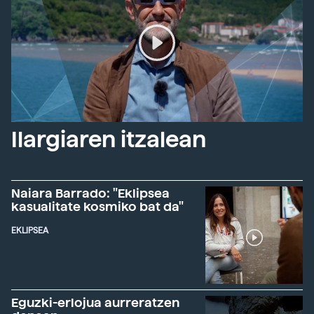
Ilargiaren itzalean
Naiara Barrado: "Eklipsea
kasualitate kosmiko bat da"
EKLIPSEA
Eguzki-erlojua aurreratzen