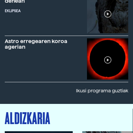
denean
EKLIPSEA
Astro erregearen koroa
agerian
Ikusi programa guztiak
ALDIZKARIA