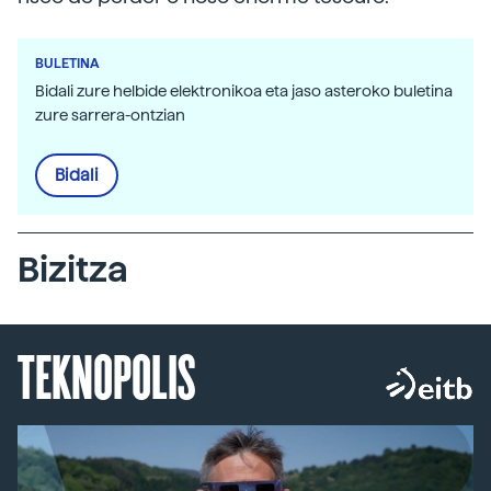
BULETINA
Bidali zure helbide elektronikoa eta jaso asteroko buletina
zure sarrera-ontzian
Bidali
Bizitza
TEKNOPOLIS