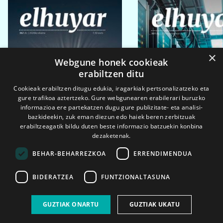
×
Webgune honek cookieak
erabiltzen ditu
Cookieak erabiltzen ditugu edukia, iragarkiak pertsonalizatzeko eta
gure trafikoa aztertzeko. Gure webgunearen erabilerari buruzko
informazioa ere partekatzen dugu gure publizitate- eta analisi-
bazkideekin, zuk eman diezun edo haiek beren zerbitzuak
erabiltzeagatik bildu duten beste informazio batzuekin konbina
dezaketenak.
BEHAR-BEHARREZKOA
ERRENDIMENDUA
BIDERATZEA
FUNTZIONALTASUNA
2026ko eka. 1a
2026ko mar. 1a
GUZTIAK ONARTU
GUZTIAK UKATU