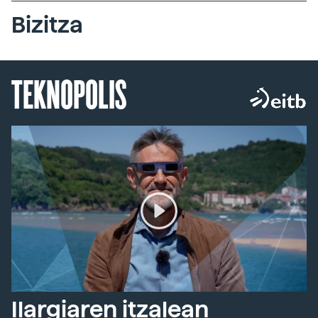
Bizitza
TEKNOPOLIS
Ilargiaren itzalean