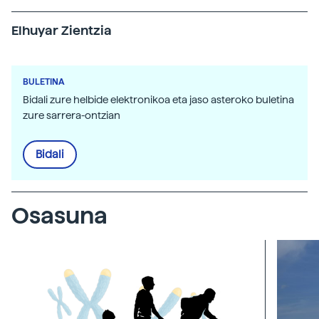
Elhuyar Zientzia
BULETINA
Bidali zure helbide elektronikoa eta jaso asteroko buletina
zure sarrera-ontzian
Bidali
Osasuna