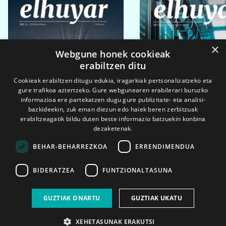
×
Webgune honek cookieak
erabiltzen ditu
Cookieak erabiltzen ditugu edukia, iragarkiak pertsonalizatzeko eta
gure trafikoa aztertzeko. Gure webgunearen erabilerari buruzko
informazioa ere partekatzen dugu gure publizitate- eta analisi-
bazkideekin, zuk eman diezun edo haiek beren zerbitzuak
erabiltzeagatik bildu duten beste informazio batzuekin konbina
dezaketenak.
BEHAR-BEHARREZKOA
ERRENDIMENDUA
BIDERATZEA
FUNTZIONALTASUNA
2026ko eka. 1a
2026ko mar. 1a
GUZTIAK ONARTU
GUZTIAK UKATU
XEHETASUNAK ERAKUTSI