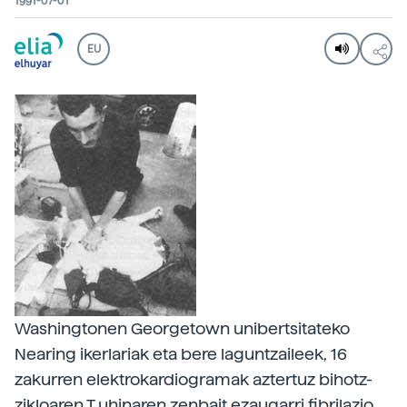
1991-07-01
EU
Washingtonen Georgetown unibertsitateko
Nearing ikerlariak eta bere laguntzaileek, 16
zakurren elektrokardiogramak aztertuz bihotz-
zikloaren T uhinaren zenbait ezaugarri fibrilazio