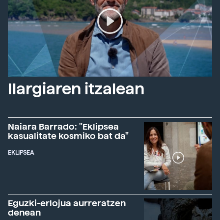
Ilargiaren itzalean
Naiara Barrado: "Eklipsea
kasualitate kosmiko bat da"
EKLIPSEA
Eguzki-erlojua aurreratzen
denean