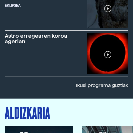
EKLIPSEA
Astro erregearen koroa
agerian
Ikusi programa guztiak
ALDIZKARIA