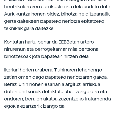
bentrikularraren aurrikusle ona dela aurkitu dute.
Aurkikuntza honen bidez, bihotza gelditzeagatik
gerta daitekeen bapateko heriotza ebitatzeko
teknikak gara daitezke.
Kontutan hartu behar da EEBBetan urtero
hirurehun eta berrogeitamar mila pertsona
bihotzekoak jota bapatean hiltzen dela.
Ikerlari horien arabera, T uhinaren lehenengo
zatian omen dago bapateko heriotzaren gakoa.
Beraz, uhin honen esanahia argituz, arriskua
duten pertsonak detektatu ahal izango dira eta
ondoren, beraien akatsa zuzentzeko tratamendu
egokia ezartzerik izango da.