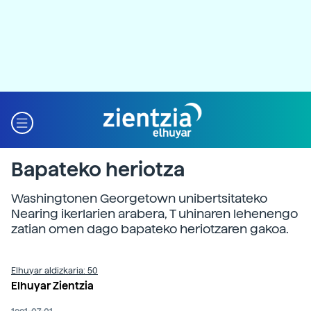
Bapateko heriotza
Washingtonen Georgetown unibertsitateko
Nearing ikerlarien arabera, T uhinaren lehenengo
zatian omen dago bapateko heriotzaren gakoa.
Elhuyar aldizkaria: 50
Elhuyar Zientzia