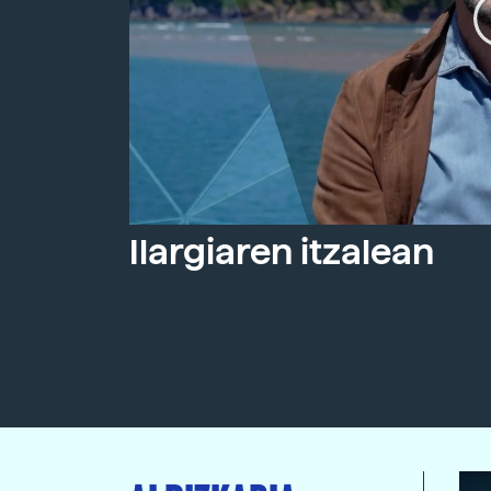
Ilargiaren itzalean