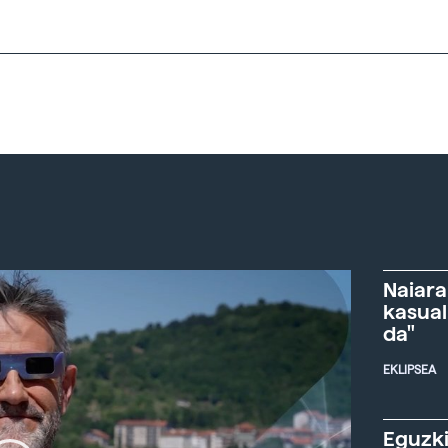
Naiara
kasual
da"
EKLIPSEA
Eguzki