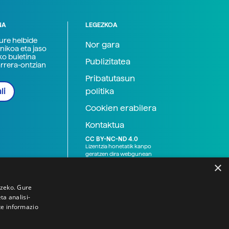
NA
LEGEZKOA
zure helbide
Nor gara
nikoa eta jaso
ko buletina
Publizitatea
arrera-ontzian
Pribatutasun
politika
li
Cookien erabilera
Kontaktua
CC BY-NC-ND 4.0
Lizentzia honetatik kanpo
geratzen dira webgunean
argitaratutako baliabide
×
grafikoak (argazki eta
ilustrazioak), baita Elhuyar ez
den bestelako erakunde eta
tzeko. Gure
norbanakoek idatzitakoak
a analisi-
ere. Kanpo-esteken bidez
te informazio
emandako edukiak esteka
horietan agertzen den
lizentziapean daude,