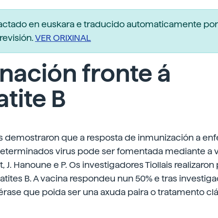
dactado en euskara e traducido automaticamente po
revisión.
VER ORIXINAL
nación fronte á
tite B
s demostraron que a resposta de inmunización a en
determinados virus pode ser fomentada mediante a v
, J. Hanoune e P. Os investigadores Tiollais realizaro
tites B. A vacina respondeu nun 50% e tras investig
érase que poida ser una axuda paira o tratamento cl