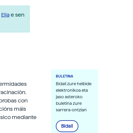
r
Elia
e sen
BULETINA
fermidades
Bidali zure helbide
elektronikoa eta
acinación.
jaso asteroko
n probas con
buletina zure
acións máis
sarrera-ontzian
ásico mediante
Bidali