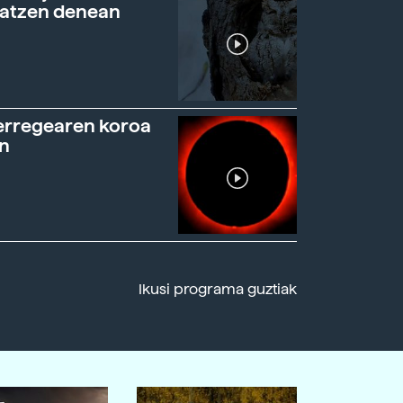
ratzen denean
erregearen koroa
n
Ikusi programa guztiak