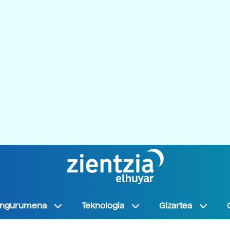
Ingurumena
Teknologia
Gizartea