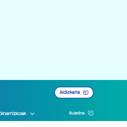
Aldizkaria
Oinarrizkoak
Buletina