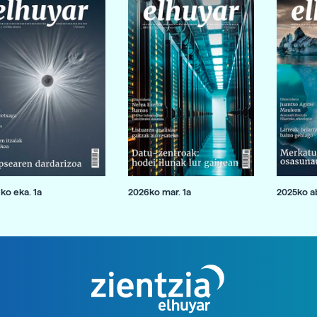
ko eka. 1a
2026ko mar. 1a
2025ko ab