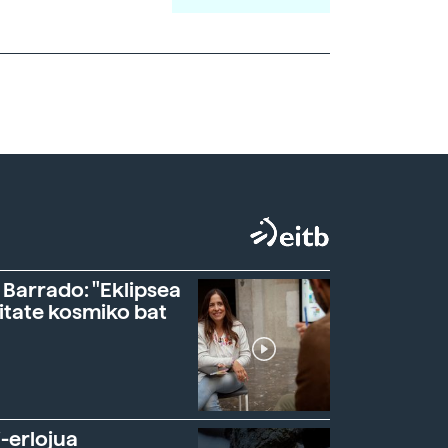
 Barrado: "Eklipsea
itate kosmiko bat
-erlojua