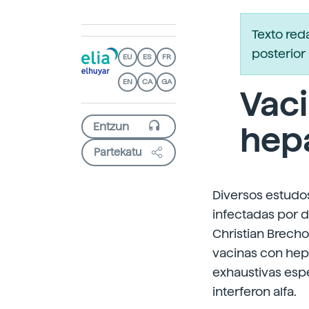
Texto re
posterior 
EU
ES
FR
EN
CA
GA
Vaci
hepa
Partekatu
Diversos estudo
infectadas por 
Christian Brechot
vacinas con hepa
exhaustivas esp
interferon alfa.