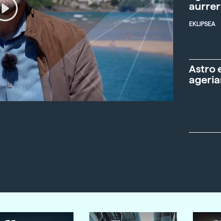
aurre
EKLIPSEA
Astro 
ageria