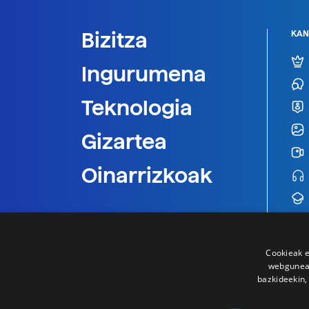
Bizitza
KAN
Ingurumena
Teknologia
Gizartea
Oinarrizkoak
Cookieak e
webgunear
bazkideekin,