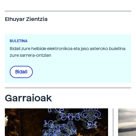
Elhuyar Zientzia
BULETINA
Bidali zure helbide elektronikoa eta jaso asteroko buletina
zure sarrera-ontzian
Bidali
Garraioak