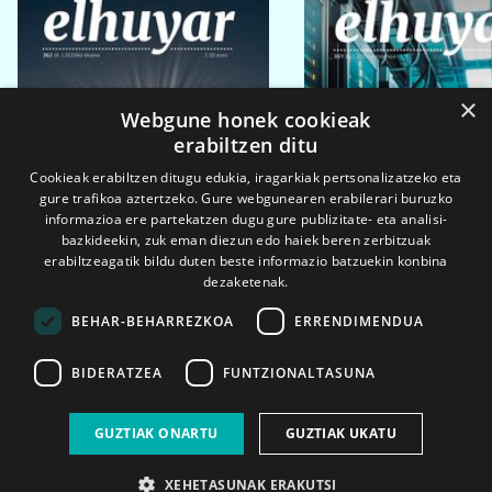
×
Webgune honek cookieak
erabiltzen ditu
Cookieak erabiltzen ditugu edukia, iragarkiak pertsonalizatzeko eta
gure trafikoa aztertzeko. Gure webgunearen erabilerari buruzko
informazioa ere partekatzen dugu gure publizitate- eta analisi-
bazkideekin, zuk eman diezun edo haiek beren zerbitzuak
erabiltzeagatik bildu duten beste informazio batzuekin konbina
dezaketenak.
BEHAR-BEHARREZKOA
ERRENDIMENDUA
BIDERATZEA
FUNTZIONALTASUNA
2026ko eka. 1a
2026ko mar. 1a
GUZTIAK ONARTU
GUZTIAK UKATU
XEHETASUNAK ERAKUTSI