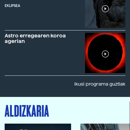
EKLIPSEA
Astro erregearen koroa
agerian
Ikusi programa guztiak
ALDIZKARIA