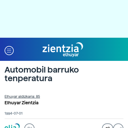
Automobil barruko
tenperatura
Elhuyar aldizkaria: 85
Elhuyar Zientzia
1994-07-01