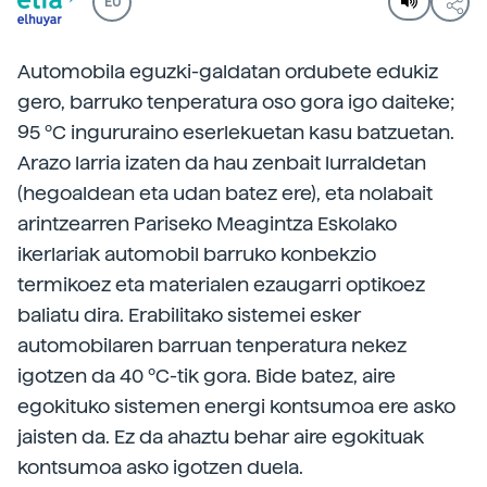
EU
Automobila eguzki-galdatan ordubete edukiz
gero, barruko tenperatura oso gora igo daiteke;
95 ºC ingururaino eserlekuetan kasu batzuetan.
Arazo larria izaten da hau zenbait lurraldetan
(hegoaldean eta udan batez ere), eta nolabait
arintzearren Pariseko Meagintza Eskolako
ikerlariak automobil barruko konbekzio
termikoez eta materialen ezaugarri optikoez
baliatu dira. Erabilitako sistemei esker
automobilaren barruan tenperatura nekez
igotzen da 40 ºC-tik gora. Bide batez, aire
egokituko sistemen energi kontsumoa ere asko
jaisten da. Ez da ahaztu behar aire egokituak
kontsumoa asko igotzen duela.