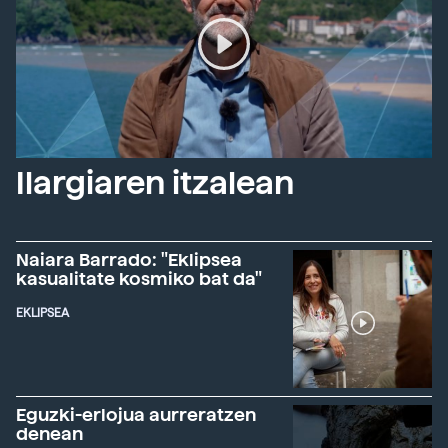
Ilargiaren itzalean
Naiara Barrado: "Eklipsea
kasualitate kosmiko bat da"
EKLIPSEA
Eguzki-erlojua aurreratzen
denean