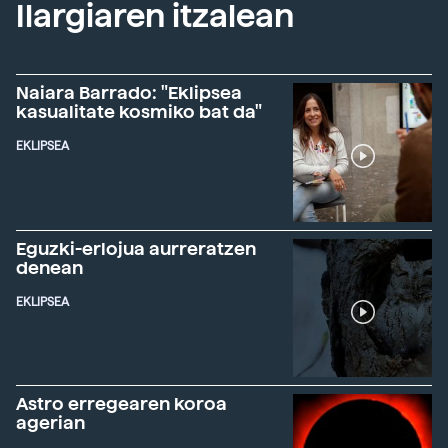
Ilargiaren itzalean
Naiara Barrado: "Eklipsea
kasualitate kosmiko bat da"
EKLIPSEA
Eguzki-erlojua aurreratzen
denean
EKLIPSEA
Astro erregearen koroa
agerian