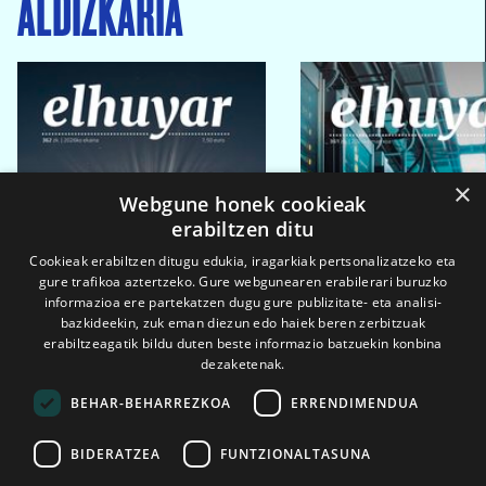
ALDIZKARIA
×
Webgune honek cookieak
erabiltzen ditu
Cookieak erabiltzen ditugu edukia, iragarkiak pertsonalizatzeko eta
gure trafikoa aztertzeko. Gure webgunearen erabilerari buruzko
informazioa ere partekatzen dugu gure publizitate- eta analisi-
bazkideekin, zuk eman diezun edo haiek beren zerbitzuak
erabiltzeagatik bildu duten beste informazio batzuekin konbina
dezaketenak.
BEHAR-BEHARREZKOA
ERRENDIMENDUA
BIDERATZEA
FUNTZIONALTASUNA
2026ko eka. 1a
2026ko mar. 1a