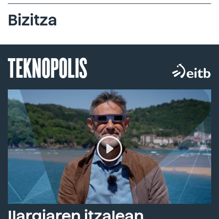
Bizitza
TEKNOPOLIS
Ilargiaren itzalean