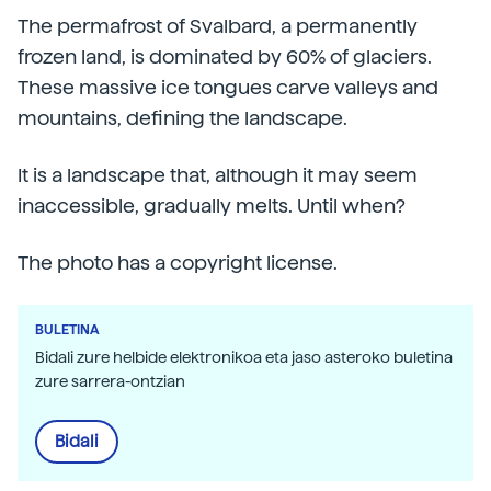
The permafrost of Svalbard, a permanently
frozen land, is dominated by 60% of glaciers.
These massive ice tongues carve valleys and
mountains, defining the landscape.
It is a landscape that, although it may seem
inaccessible, gradually melts. Until when?
The photo has a copyright license.
BULETINA
Bidali zure helbide elektronikoa eta jaso asteroko buletina
zure sarrera-ontzian
Bidali