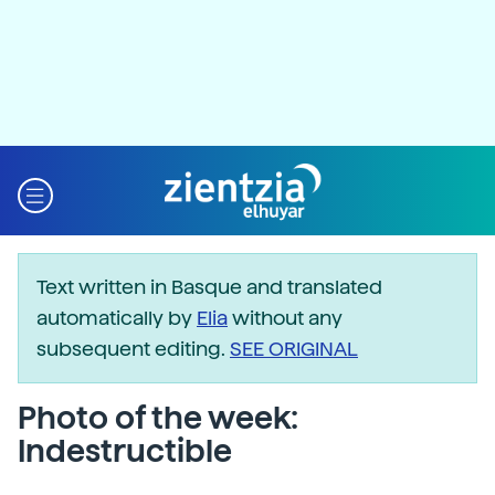
Text written in Basque and translated
automatically by
Elia
without any
subsequent editing.
SEE ORIGINAL
Photo of the week:
Indestructible