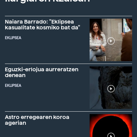
Naiara Barrado: "Eklipsea
kasualitate kosmiko bat da"
EKLIPSEA
Eguzki-erlojua aurreratzen
denean
EKLIPSEA
Astro erregearen koroa
agerian