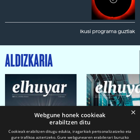
Ikusi programa guztiak
ALDIZKARIA
×
Webgune honek cookieak
erabiltzen ditu
Cookieak erabiltzen ditugu edukia, iragarkiak pertsonalizatzeko eta
gure trafikoa aztertzeko. Gure webgunearen erabilerari buruzko