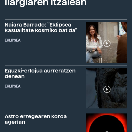
Ilargiaren itzalean
Naiara Barrado: "Eklipsea
kasualitate kosmiko bat da"
EKLIPSEA
Eguzki-erlojua aurreratzen
denean
EKLIPSEA
Astro erregearen koroa
agerian