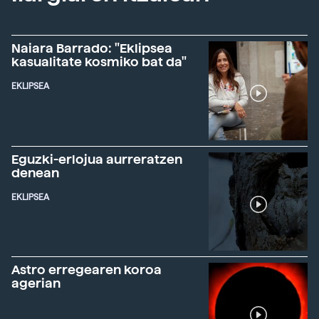
Naiara Barrado: "Eklipsea
kasualitate kosmiko bat da"
EKLIPSEA
Eguzki-erlojua aurreratzen
denean
EKLIPSEA
Astro erregearen koroa
agerian