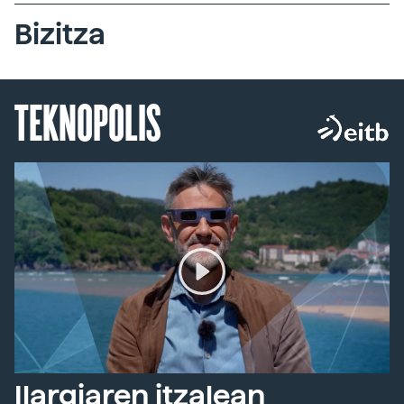
Bizitza
TEKNOPOLIS
Ilargiaren itzalean