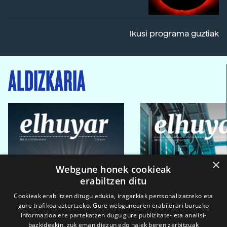
Ikusi programa guztiak
ALDIZKARIA
×
Webgune honek cookieak
erabiltzen ditu
Cookieak erabiltzen ditugu edukia, iragarkiak pertsonalizatzeko eta
gure trafikoa aztertzeko. Gure webgunearen erabilerari buruzko
informazioa ere partekatzen dugu gure publizitate- eta analisi-
bazkideekin, zuk eman diezun edo haiek beren zerbitzuak