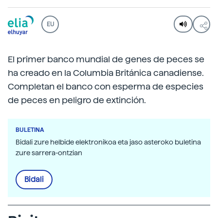
EU
El primer banco mundial de genes de peces se
ha creado en la Columbia Británica canadiense.
Completan el banco con esperma de especies
de peces en peligro de extinción.
BULETINA
Bidali zure helbide elektronikoa eta jaso asteroko buletina
zure sarrera-ontzian
Bidali