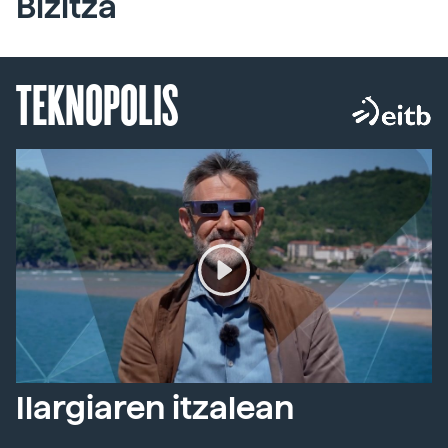
Bizitza
TEKNOPOLIS
Ilargiaren itzalean