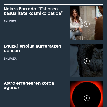
Naiara Barrado: "Eklipsea
kasualitate kosmiko bat da"
EKLIPSEA
Eguzki-erlojua aurreratzen
denean
EKLIPSEA
Astro erregearen koroa
agerian