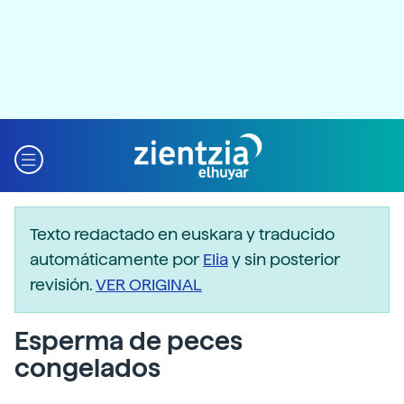
Texto redactado en euskara y traducido
automáticamente por
Elia
y sin posterior
revisión.
VER ORIGINAL
Esperma de peces
congelados