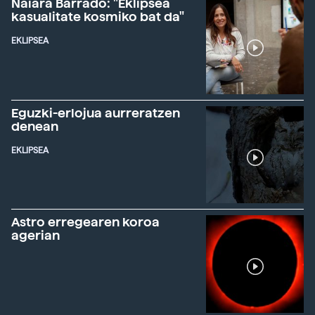
Naiara Barrado: "Eklipsea
kasualitate kosmiko bat da"
EKLIPSEA
Eguzki-erlojua aurreratzen
denean
EKLIPSEA
Astro erregearen koroa
agerian