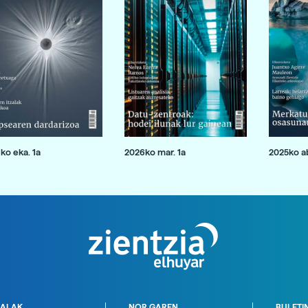
ko eka. 1a
2026ko mar. 1a
2025ko ab
ALAK
NOR GAREN
BULETI