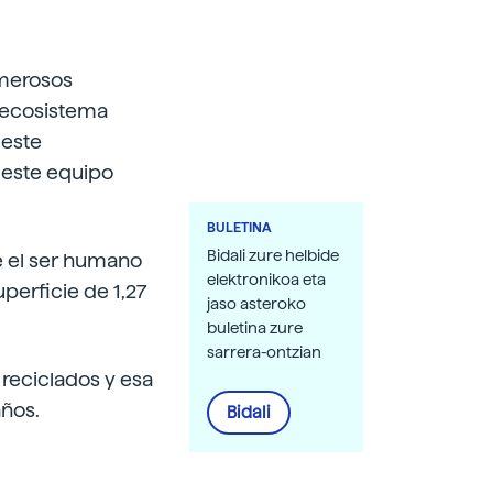
umerosos
l ecosistema
 este
 este equipo
BULETINA
Bidali zure helbide
re el ser humano
elektronikoa eta
perficie de 1,27
jaso asteroko
buletina zure
sarrera-ontzian
 reciclados y esa
años.
Bidali