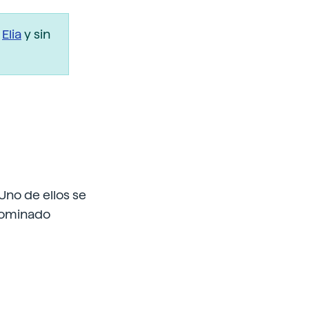
r
Elia
y sin
Uno de ellos se
enominado