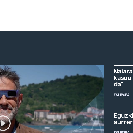
Naiara
kasual
da"
EKLIPSEA
Eguzki
aurre
EKLIPSEA