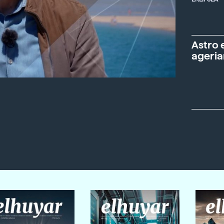
Astro 
ageria