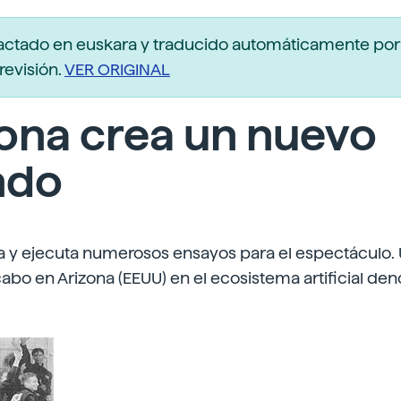
actado en euskara y traducido automáticamente po
revisión.
VER ORIGINAL
ona crea un nuevo
ndo
a y ejecuta numerosos ensayos para el espectáculo. 
cabo en Arizona (EEUU) en el ecosistema artificial d