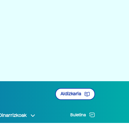
Aldizkaria
Oinarrizkoak
Buletina