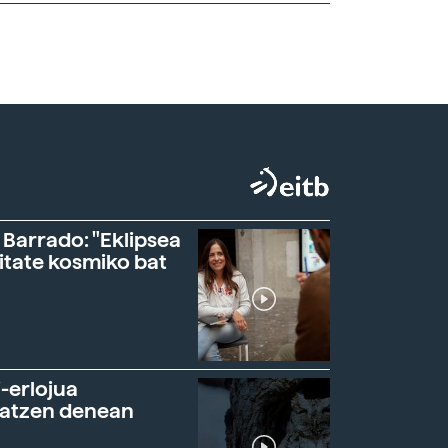
 Barrado: "Eklipsea
itate kosmiko bat
-erlojua
ratzen denean