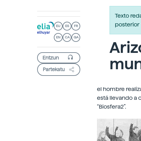
Texto red
posterior 
EU
ES
FR
EN
CA
GA
Ariz
mu
Partekatu
el hombre realiz
está llevando a 
“Biosfera2”.