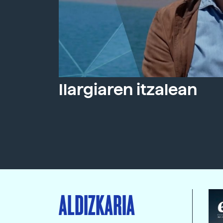
Ilargiaren itzalean
ALDIZKARIA