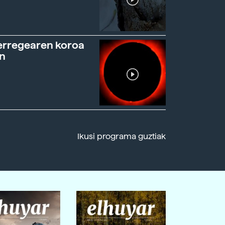
erregearen koroa
n
Ikusi programa guztiak