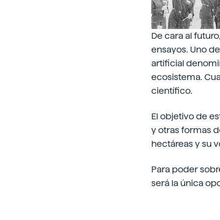
De cara al futur
ensayos. Uno de 
artificial denom
ecosistema. Cua
científico.
El objetivo de e
y otras formas d
hectáreas y su v
Para poder sobre
será la única op