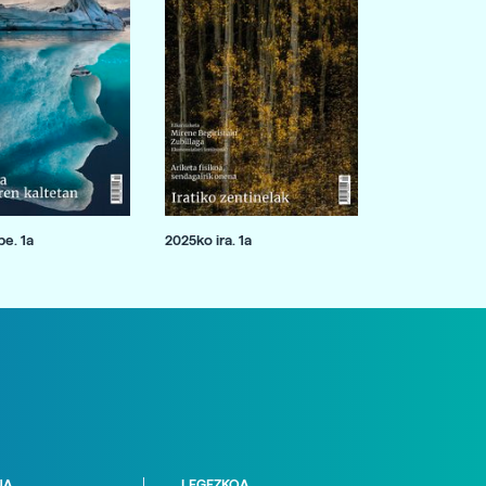
e. 1a
2025ko ira. 1a
NA
LEGEZKOA