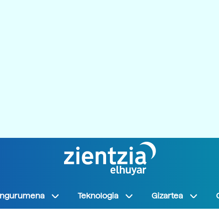
Ingurumena
Teknologia
Gizartea