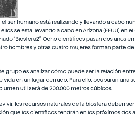
o, el ser humano está realizando y llevando a cabo n
ellos se está llevando a cabo en Arizona (EEUU) en e
inado “Biosfera2”. Ocho científicos pasan dos años en
tro hombres y otras cuatro mujeres forman parte de
ste grupo es analizar cómo puede ser la relación ent
e vida en un lugar cerrado. Para ello, ocuparán una su
olumen útil será de 200.000 metros cúbicos.
vivir, los recursos naturales de la biosfera deben ser
ción que los científicos tendrán en los próximos dos 