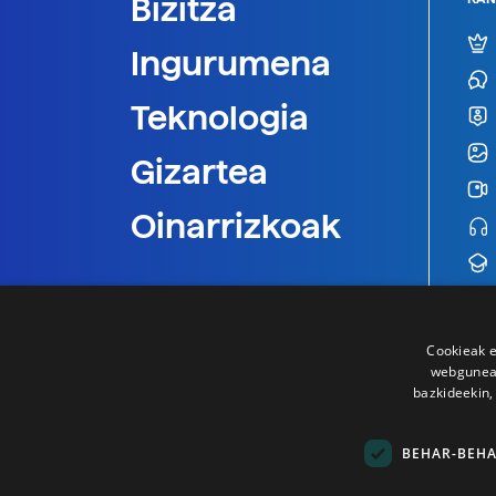
Bizitza
Ingurumena
Teknologia
Gizartea
Oinarrizkoak
Cookieak e
webgunear
bazkideekin,
BEHAR-BEH