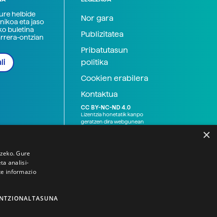
zure helbide
Nor gara
nikoa eta jaso
ko buletina
Publizitatea
arrera-ontzian
Pribatutasun
politika
li
Cookien erabilera
Kontaktua
CC BY-NC-ND 4.0
Lizentzia honetatik kanpo
geratzen dira webgunean
argitaratutako baliabide
×
grafikoak (argazki eta
ilustrazioak), baita Elhuyar ez
den bestelako erakunde eta
tzeko. Gure
norbanakoek idatzitakoak
a analisi-
ere. Kanpo-esteken bidez
te informazio
emandako edukiak esteka
horietan agertzen den
lizentziapean daude,
gehienetan copyright-a
NTZIONALTASUNA