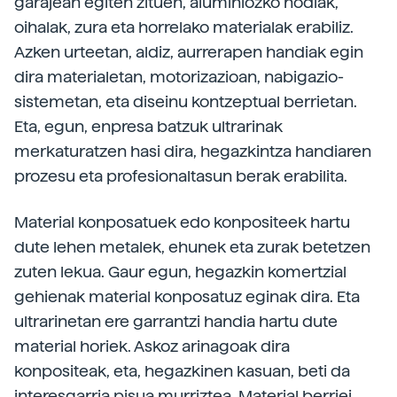
garajean egiten zituen, aluminiozko hodiak,
oihalak, zura eta horrelako materialak erabiliz.
Azken urteetan, aldiz, aurrerapen handiak egin
dira materialetan, motorizazioan, nabigazio-
sistemetan, eta diseinu kontzeptual berrietan.
Eta, egun, enpresa batzuk ultrarinak
merkaturatzen hasi dira, hegazkintza handiaren
prozesu eta profesionaltasun berak erabilita.
Material konposatuek edo konpositeek hartu
dute lehen metalek, ehunek eta zurak betetzen
zuten lekua. Gaur egun, hegazkin komertzial
gehienak material konposatuz eginak dira. Eta
ultrarinetan ere garrantzi handia hartu dute
material horiek. Askoz arinagoak dira
konpositeak, eta, hegazkinen kasuan, beti da
interesgarria pisua murriztea. Material berriei