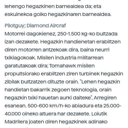
lehengo hegazkinen barnealdea da; eta
eskuinekoa goiko hegazkinaren barnealdea.
Pilotguy; Diamond Aircraf
Motorrei dagokienez, 250-1.500 kg-ko bultzada
izan dezakete. Hegazkin handienetan erabiltzen
diren motorren antzekoak dira, baina neurri
txikiagokoak. Misilen industria militarrean
garatutakoak dira; Tomahawk misilen
propultsiorako erabiltzen ziren turbinek hegazkin
zibilak bultzatzen dituzte orain. "Lehen hegazkin
handietan bakarrik zegoen teknologia, orain
hegazkin txiki hauetan aurki daiteke", Arregiren
esanean. 500-600 km/h-ko abiadura eta 25.000-
40.000 oineko altuera har dezakete. Loiutik
Madrilera joaten diren hegazkinek adinako