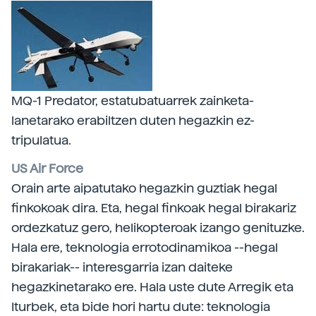
MQ-1 Predator, estatubatuarrek zainketa-
lanetarako erabiltzen duten hegazkin ez-
tripulatua.
US Air Force
Orain arte aipatutako hegazkin guztiak hegal
finkokoak dira. Eta, hegal finkoak hegal birakariz
ordezkatuz gero, helikopteroak izango genituzke.
Hala ere, teknologia errotodinamikoa --hegal
birakariak-- interesgarria izan daiteke
hegazkinetarako ere. Hala uste dute Arregik eta
Iturbek, eta bide hori hartu dute: teknologia