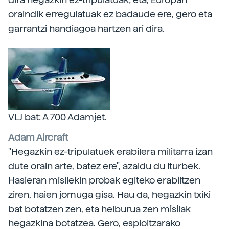
oraindik erregulatuak ez badaude ere, gero eta
garrantzi handiagoa hartzen ari dira.
VLJ bat: A 700 Adamjet.
Adam Aircraft
"Hegazkin ez-tripulatuek erabilera militarra izan
dute orain arte, batez ere", azaldu du Iturbek.
Hasieran misilekin probak egiteko erabiltzen
ziren, haien jomuga gisa. Hau da, hegazkin txiki
bat botatzen zen, eta helburua zen misilak
hegazkina botatzea. Gero, espioitzarako