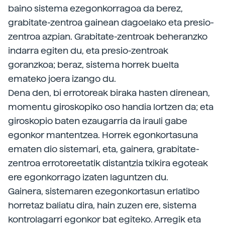
baino sistema ezegonkorragoa da berez,
grabitate-zentroa gainean dagoelako eta presio-
zentroa azpian. Grabitate-zentroak beheranzko
indarra egiten du, eta presio-zentroak
goranzkoa; beraz, sistema horrek buelta
emateko joera izango du.
Dena den, bi errotoreak biraka hasten direnean,
momentu giroskopiko oso handia lortzen da; eta
giroskopio baten ezaugarria da irauli gabe
egonkor mantentzea. Horrek egonkortasuna
ematen dio sistemari, eta, gainera, grabitate-
zentroa errotoreetatik distantzia txikira egoteak
ere egonkorrago izaten laguntzen du.
Gainera, sistemaren ezegonkortasun erlatibo
horretaz baliatu dira, hain zuzen ere, sistema
kontrolagarri egonkor bat egiteko. Arregik eta