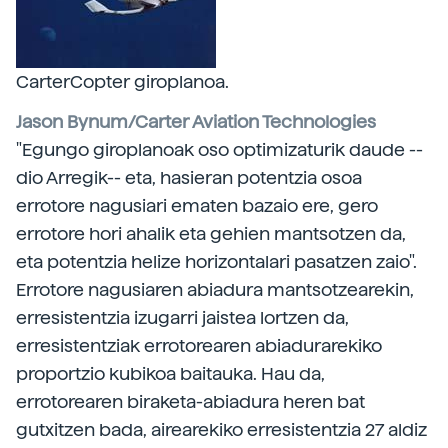
CarterCopter giroplanoa.
Jason Bynum/Carter Aviation Technologies
"Egungo giroplanoak oso optimizaturik daude --
dio Arregik-- eta, hasieran potentzia osoa
errotore nagusiari ematen bazaio ere, gero
errotore hori ahalik eta gehien mantsotzen da,
eta potentzia helize horizontalari pasatzen zaio".
Errotore nagusiaren abiadura mantsotzearekin,
erresistentzia izugarri jaistea lortzen da,
erresistentziak errotorearen abiadurarekiko
proportzio kubikoa baitauka. Hau da,
errotorearen biraketa-abiadura heren bat
gutxitzen bada, airearekiko erresistentzia 27 aldiz