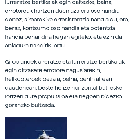
lurreratze bertikalak egin daitezke, baina,
errotoreak hartzen duen azalera oso handia
denez, airearekiko erresistentzia handia du, eta,
beraz, kontsumo oso handia eta potentzia
handia behar dira hegan egiteko, eta ezin da
abiadura handirik lortu.
Giroplanoek aireratze eta lurreratze bertikalak
egin ditzakete errotore nagusiarekin,
helikopteroek bezala, baina, behin airean
daudenean, beste helize horizontal bati esker
lortzen dute propultsioa eta hegoen bidezko
goranzko bultzada.