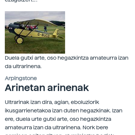
Duela gutxi arte, oso hegazkintza amateurra izan
da ultrarinena.
Arpingstone
Arinetan arinenak
Ultrarinak izan dira, agian, eboluziorik
ikusgarrienetakoa izan duten hegazkinak. Izan
ere, duela urte gutxi arte, oso hegazkintza
amateurra izan da ultrarinena. Nork bere