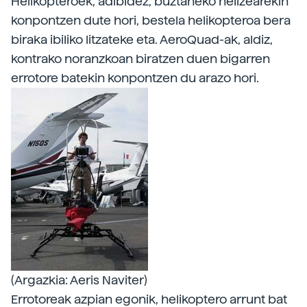
Helikopteroek, adibidez, buztaneko helizearekin
konpontzen dute hori, bestela helikopteroa bera
biraka ibiliko litzateke eta. AeroQuad-ak, aldiz,
kontrako noranzkoan biratzen duen bigarren
errotore batekin konpontzen du arazo hori.
(Argazkia: Aeris Naviter)
Errotoreak azpian egonik, helikoptero arrunt bat