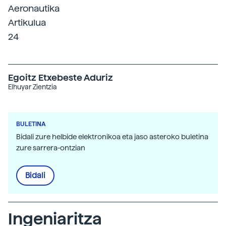
Aeronautika
Artikulua
24
Egoitz Etxebeste Aduriz
Elhuyar Zientzia
BULETINA
Bidali zure helbide elektronikoa eta jaso asteroko buletina
zure sarrera-ontzian
Bidali
Ingeniaritza