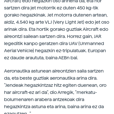
Aircraft) edo hegazkin oso arinena da, eta hor
sartzen dira jet motorrik ez duten 450 kg-tik
gorako hegazkinak. Jet motorra dutenen artean,
aldiz, 4.540 kg arte VLJ (Very Light Jet) edo jet oso
arinak dira. Eta hortik gorako guztiak Aircraft edo
aireontzi sailean sartzen dira. Horrez gain, JAR
legeditik kanpo geratzen dira UAV (Unmanned
Aerial Vehicle) hegazkin ez-tripulatuak. Europan
ez daude araututa, baina AEBn bai.
Aeronautika astunean aireontzien saila sartzen
da, eta beste guztiak aeronautika arina dira.
"Jendeak hegazkintzaz hitz egiten duenean, oro
har aircraft-ez ari da", dio Arregik, "merkatu-
bolumenaren arabera antzekoak dira
hegazkintza astuna eta arina, baina arina ez da
ezagutzen...".