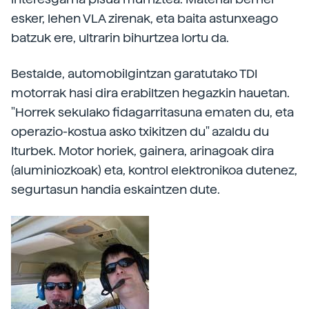
esker, lehen VLA zirenak, eta baita astunxeago
batzuk ere, ultrarin bihurtzea lortu da.
Bestalde, automobilgintzan garatutako TDI
motorrak hasi dira erabiltzen hegazkin hauetan.
"Horrek sekulako fidagarritasuna ematen du, eta
operazio-kostua asko txikitzen du" azaldu du
Iturbek. Motor horiek, gainera, arinagoak dira
(aluminiozkoak) eta, kontrol elektronikoa dutenez,
segurtasun handia eskaintzen dute.