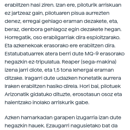
erabiltzen hasi ziren. Izan ere, piloturik arriskuan
ez jartzeaz gain, pilotuaren pisua aurrezten
denez, erregai gehiago eraman dezakete, eta,
beraz, denbora gehiagoz egin dezakete hegan.
Horregatik, oso erabilgarriak dira espioitzarako.
Eta azkenekoak erasorako ere erabiltzen dira.
Estatubatuarrek atera berri dute MQ-9 erasorako
hegazkin ez-tripulatua. Reaper (sega-makina)
izena jarri diote, eta 1,5 tona lehergai eraman
ditzake. Iragarri dute udazken honetatik aurrera
Iraken erabiltzen hasiko direla. Hori bai, pilotuek
Arizonatik gidatuko dituzte, erosotasun osoz eta
haientzako inolako arriskurik gabe.
Azken hamarkadan garapen izugarria izan dute
hegazkin hauek. Ezaugarri nagusietako bat da