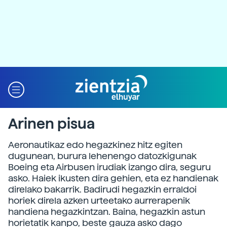
Arinen pisua
Aeronautikaz edo hegazkinez hitz egiten
dugunean, burura lehenengo datozkigunak
Boeing eta Airbusen irudiak izango dira, seguru
asko. Haiek ikusten dira gehien, eta ez handienak
direlako bakarrik. Badirudi hegazkin erraldoi
horiek direla azken urteetako aurrerapenik
handiena hegazkintzan. Baina, hegazkin astun
horietatik kanpo, beste gauza asko dago