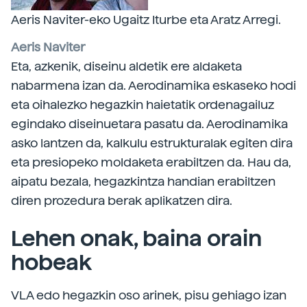
Aeris Naviter-eko Ugaitz Iturbe eta Aratz Arregi.
Aeris Naviter
Eta, azkenik, diseinu aldetik ere aldaketa
nabarmena izan da. Aerodinamika eskaseko hodi
eta oihalezko hegazkin haietatik ordenagailuz
egindako diseinuetara pasatu da. Aerodinamika
asko lantzen da, kalkulu estrukturalak egiten dira
eta presiopeko moldaketa erabiltzen da. Hau da,
aipatu bezala, hegazkintza handian erabiltzen
diren prozedura berak aplikatzen dira.
Lehen onak, baina orain
hobeak
VLA edo hegazkin oso arinek, pisu gehiago izan