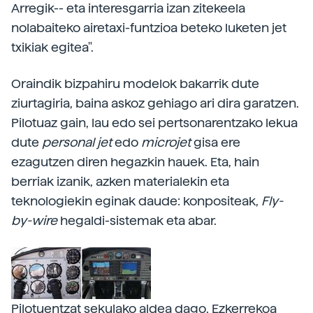
Arregik-- eta interesgarria izan zitekeela
nolabaiteko airetaxi-funtzioa beteko luketen jet
txikiak egitea".
Oraindik bizpahiru modelok bakarrik dute
ziurtagiria, baina askoz gehiago ari dira garatzen.
Pilotuaz gain, lau edo sei pertsonarentzako lekua
dute
personal jet
edo
microjet
gisa ere
ezagutzen diren hegazkin hauek. Eta, hain
berriak izanik, azken materialekin eta
teknologiekin eginak daude: konpositeak,
Fly-
by-wire
hegaldi-sistemak eta abar.
Pilotuentzat sekulako aldea dago. Ezkerrekoa