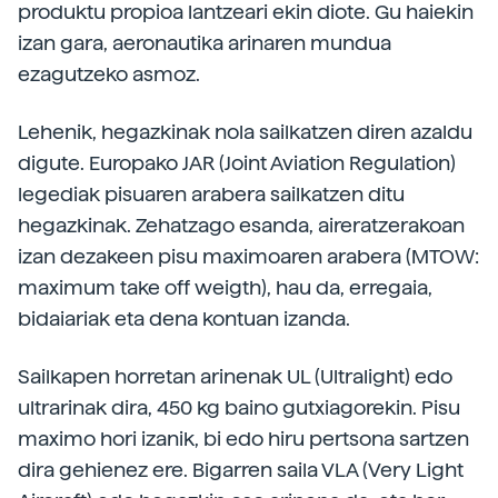
produktu propioa lantzeari ekin diote. Gu haiekin
izan gara, aeronautika arinaren mundua
ezagutzeko asmoz.
Lehenik, hegazkinak nola sailkatzen diren azaldu
digute. Europako JAR (Joint Aviation Regulation)
legediak pisuaren arabera sailkatzen ditu
hegazkinak. Zehatzago esanda, aireratzerakoan
izan dezakeen pisu maximoaren arabera (MTOW:
maximum take off weigth), hau da, erregaia,
bidaiariak eta dena kontuan izanda.
Sailkapen horretan arinenak UL (Ultralight) edo
ultrarinak dira, 450 kg baino gutxiagorekin. Pisu
maximo hori izanik, bi edo hiru pertsona sartzen
dira gehienez ere. Bigarren saila VLA (Very Light