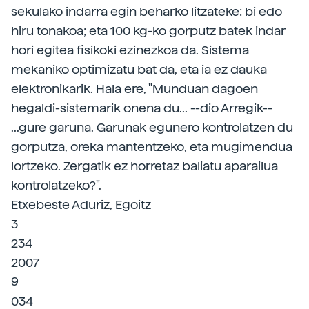
sekulako indarra egin beharko litzateke: bi edo
hiru tonakoa; eta 100 kg-ko gorputz batek indar
hori egitea fisikoki ezinezkoa da. Sistema
mekaniko optimizatu bat da, eta ia ez dauka
elektronikarik. Hala ere, "Munduan dagoen
hegaldi-sistemarik onena du... --dio Arregik--
...gure garuna. Garunak egunero kontrolatzen du
gorputza, oreka mantentzeko, eta mugimendua
lortzeko. Zergatik ez horretaz baliatu aparailua
kontrolatzeko?".
Etxebeste Aduriz, Egoitz
3
234
2007
9
034