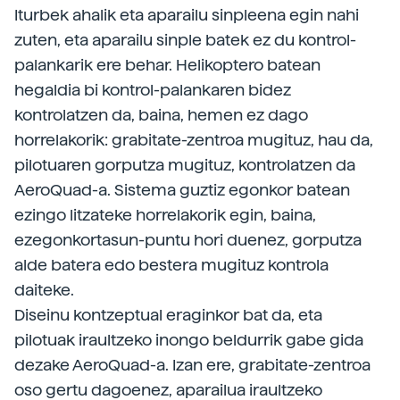
Iturbek ahalik eta aparailu sinpleena egin nahi
zuten, eta aparailu sinple batek ez du kontrol-
palankarik ere behar. Helikoptero batean
hegaldia bi kontrol-palankaren bidez
kontrolatzen da, baina, hemen ez dago
horrelakorik: grabitate-zentroa mugituz, hau da,
pilotuaren gorputza mugituz, kontrolatzen da
AeroQuad-a. Sistema guztiz egonkor batean
ezingo litzateke horrelakorik egin, baina,
ezegonkortasun-puntu hori duenez, gorputza
alde batera edo bestera mugituz kontrola
daiteke.
Diseinu kontzeptual eraginkor bat da, eta
pilotuak iraultzeko inongo beldurrik gabe gida
dezake AeroQuad-a. Izan ere, grabitate-zentroa
oso gertu dagoenez, aparailua iraultzeko