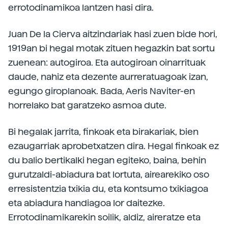
errotodinamikoa lantzen hasi dira.
Juan De la Cierva aitzindariak hasi zuen bide hori,
1919an bi hegal motak zituen hegazkin bat sortu
zuenean: autogiroa. Eta autogiroan oinarrituak
daude, nahiz eta dezente aurreratuagoak izan,
egungo giroplanoak. Bada, Aeris Naviter-en
horrelako bat garatzeko asmoa dute.
Bi hegalak jarrita, finkoak eta birakariak, bien
ezaugarriak aprobetxatzen dira. Hegal finkoak ez
du balio bertikalki hegan egiteko, baina, behin
gurutzaldi-abiadura bat lortuta, airearekiko oso
erresistentzia txikia du, eta kontsumo txikiagoa
eta abiadura handiagoa lor daitezke.
Errotodinamikarekin soilik, aldiz, aireratze eta