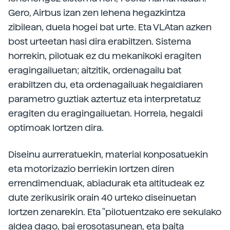
Gero, Airbus izan zen lehena hegazkintza
zibilean, duela hogei bat urte. Eta VLAtan azken
bost urteetan hasi dira erabiltzen. Sistema
horrekin, pilotuak ez du mekanikoki eragiten
eragingailuetan; aitzitik, ordenagailu bat
erabiltzen du, eta ordenagailuak hegaldiaren
parametro guztiak aztertuz eta interpretatuz
eragiten du eragingailuetan. Horrela, hegaldi
optimoak lortzen dira.
Diseinu aurreratuekin, material konposatuekin
eta motorizazio berriekin lortzen diren
errendimenduak, abiadurak eta altitudeak ez
dute zerikusirik orain 40 urteko diseinuetan
lortzen zenarekin. Eta "pilotuentzako ere sekulako
aldea dago, bai erosotasunean, eta baita