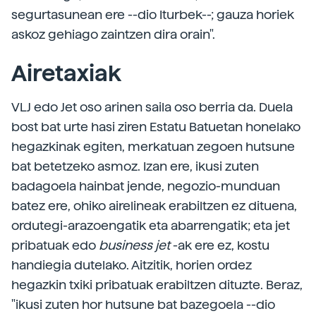
segurtasunean ere --dio Iturbek--; gauza horiek
askoz gehiago zaintzen dira orain".
Airetaxiak
VLJ edo Jet oso arinen saila oso berria da. Duela
bost bat urte hasi ziren Estatu Batuetan honelako
hegazkinak egiten, merkatuan zegoen hutsune
bat betetzeko asmoz. Izan ere, ikusi zuten
badagoela hainbat jende, negozio-munduan
batez ere, ohiko airelineak erabiltzen ez dituena,
ordutegi-arazoengatik eta abarrengatik; eta jet
pribatuak edo
business jet
-ak ere ez, kostu
handiegia dutelako. Aitzitik, horien ordez
hegazkin txiki pribatuak erabiltzen dituzte. Beraz,
"ikusi zuten hor hutsune bat bazegoela --dio