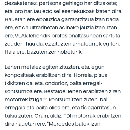
dezaketenez, pertsona gehiago har ditzakete;
eta, oro har, lau edo sei eserlekukoak izaten dira.
Hauetan ere eboluzioa garrantzitsua izan bada
ere, ez da ultrarinetan adinako jauzia izan. Izan
ere, VLAk lehendik profesionaltasunean sartuta
zeuden, hau da, ez zituzten amateurrek egiten.
Hala ere, bazuten zer hobeturik.
Lehen metalez egiten zituzten, eta, egun,
konpositeak erabiltzen dira. Horrela, pisua
txikitzen da, eta, ondorioz, baita erregai-
kontsumoa ere. Bestalde, lehen erabiltzen ziren
motorrek izugarri kontsumitzen zuten, bai
erregaia eta baita olioa ere, eta fidagarritasun
txikia zuten. Orain, aldiz, TDI motorrak erabiltzen
dira hauetan ere. "Mercedes batek izan