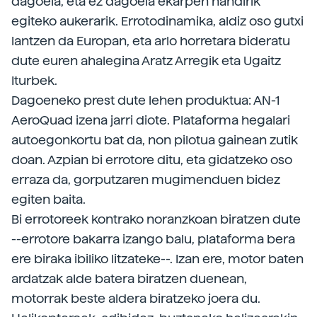
dagoela, eta ez dagoela ekarpen handirik
egiteko aukerarik. Errotodinamika, aldiz oso gutxi
lantzen da Europan, eta arlo horretara bideratu
dute euren ahalegina Aratz Arregik eta Ugaitz
Iturbek.
Dagoeneko prest dute lehen produktua: AN-1
AeroQuad izena jarri diote. Plataforma hegalari
autoegonkortu bat da, non pilotua gainean zutik
doan. Azpian bi errotore ditu, eta gidatzeko oso
erraza da, gorputzaren mugimenduen bidez
egiten baita.
Bi errotoreek kontrako noranzkoan biratzen dute
--errotore bakarra izango balu, plataforma bera
ere biraka ibiliko litzateke--. Izan ere, motor baten
ardatzak alde batera biratzen duenean,
motorrak beste aldera biratzeko joera du.