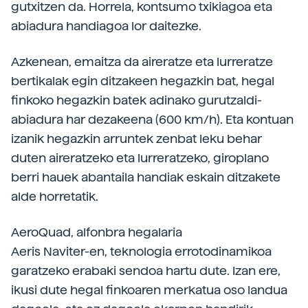
gutxitzen da. Horrela, kontsumo txikiagoa eta
abiadura handiagoa lor daitezke.
Azkenean, emaitza da aireratze eta lurreratze
bertikalak egin ditzakeen hegazkin bat, hegal
finkoko hegazkin batek adinako gurutzaldi-
abiadura har dezakeena (600 km/h). Eta kontuan
izanik hegazkin arruntek zenbat leku behar
duten aireratzeko eta lurreratzeko, giroplano
berri hauek abantaila handiak eskain ditzakete
alde horretatik.
AeroQuad, alfonbra hegalaria
Aeris Naviter-en, teknologia errotodinamikoa
garatzeko erabaki sendoa hartu dute. Izan ere,
ikusi dute hegal finkoaren merkatua oso landua