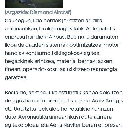
(Argazkia: Diamond Aircraf)
Gaur egun, ildo berriak jorratzen ari dira
aeronautikan, bi alde nagusitatik. Alde batetik,
enpresa handiek (Airbus, Boeing...) daramaten
ildoa da dauden sistemak optimizatzea: motor
handiak kontsumo txikiagokoak egitea,
hegazkinak arintzea, material berriak; azken
finean, operazio-kostuak txikitzeko teknologia
garatzea.
Bestalde, aeronautika astunetik kanpo gelditzen
den guztia dago: aeronautika arina. Aratz Arregik
eta Ugaitz Iturbek alde horretatik jo nahi izan
dute. Aeronautika arinean ikusi dute aurrera
egiteko bidea, eta Aeris Naviter beren enpresan