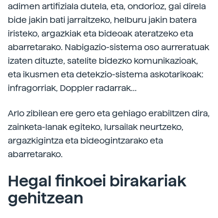
adimen artifiziala dutela, eta, ondorioz, gai direla
bide jakin bati jarraitzeko, helburu jakin batera
iristeko, argazkiak eta bideoak ateratzeko eta
abarretarako. Nabigazio-sistema oso aurreratuak
izaten dituzte, satelite bidezko komunikazioak,
eta ikusmen eta detekzio-sistema askotarikoak:
infragorriak, Doppler radarrak...
Arlo zibilean ere gero eta gehiago erabiltzen dira,
zainketa-lanak egiteko, lursailak neurtzeko,
argazkigintza eta bideogintzarako eta
abarretarako.
Hegal finkoei birakariak
gehitzean