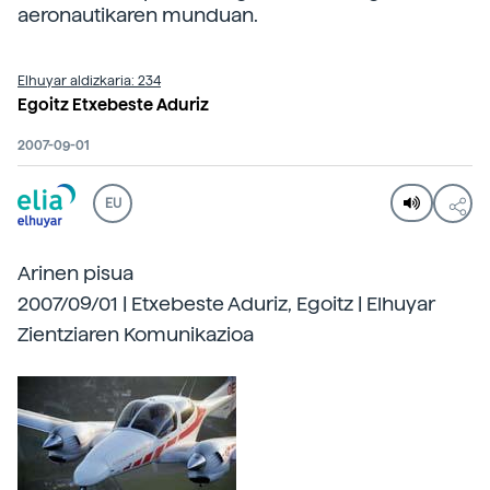
aeronautikaren munduan.
Elhuyar aldizkaria: 234
Egoitz Etxebeste Aduriz
2007-09-01
EU
Arinen pisua
2007/09/01 | Etxebeste Aduriz, Egoitz | Elhuyar
Zientziaren Komunikazioa