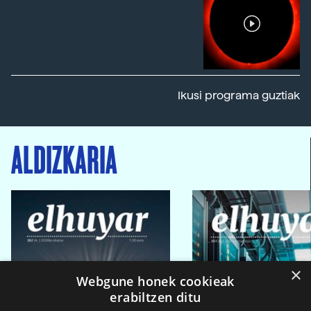
Ikusi programa guztiak
ALDIZKARIA
×
Webgune honek cookieak
erabiltzen ditu