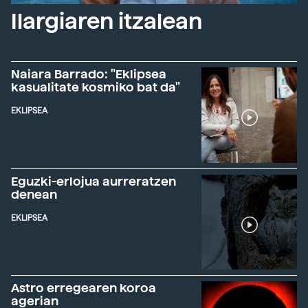
Ilargiaren itzalean
Naiara Barrado: "Eklipsea
kasualitate kosmiko bat da"
EKLIPSEA
Eguzki-erlojua aurreratzen
denean
EKLIPSEA
Astro erregearen koroa
agerian