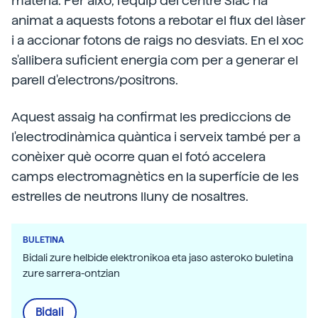
matèria. Per això, l'equip del centre Slac ha
animat a aquests fotons a rebotar el flux del làser
i a accionar fotons de raigs no desviats. En el xoc
s'allibera suficient energia com per a generar el
parell d'electrons/positrons.
Aquest assaig ha confirmat les prediccions de
l'electrodinàmica quàntica i serveix també per a
conèixer què ocorre quan el fotó accelera
camps electromagnètics en la superfície de les
estrelles de neutrons lluny de nosaltres.
BULETINA
Bidali zure helbide elektronikoa eta jaso asteroko buletina
zure sarrera-ontzian
Bidali