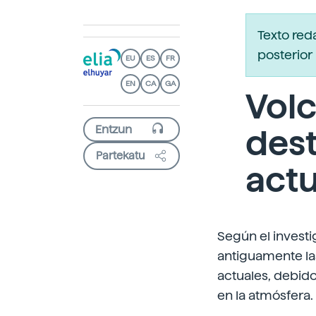
Texto red
posterior 
EU
ES
FR
EN
CA
GA
Vol
dest
Partekatu
actu
Según el investi
antiguamente la
actuales, debid
en la atmósfera.