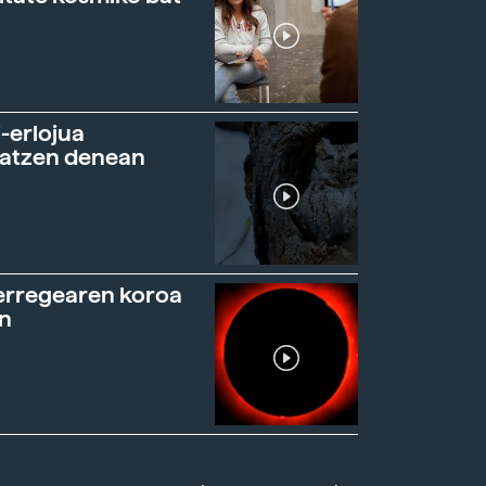
-erlojua
ratzen denean
erregearen koroa
n