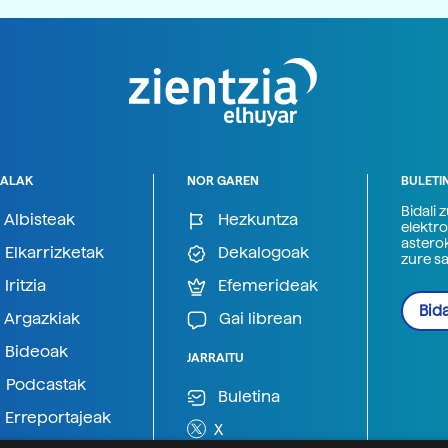
ALAK
NOR GAREN
BULETI
Bidali 
Albisteak
Hezkuntza
elektro
astero
Elkarrizketak
Dekalogoak
zure s
Iritzia
Efemerideak
Bida
Argazkiak
Gai librean
Bideoak
JARRAITU
Podcastak
Buletina
Erreportajeak
X