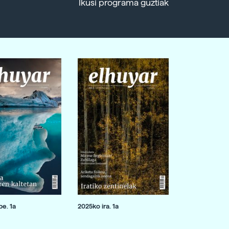
Ikusi programa guztiak
e. 1a
2025ko ira. 1a