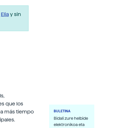
r
Elia
y sin
s,
s que los
aba más tiempo
BULETINA
Bidali zure helbide
ipales.
elektronikoa eta