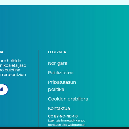
NA
LEGEZKOA
zure helbide
Nor gara
nikoa eta jaso
ko buletina
Publizitatea
arrera-ontzian
Pribatutasun
politika
li
Cookien erabilera
Kontaktua
CC BY-NC-ND 4.0
Lizentzia honetatik kanpo
geratzen dira webgunean