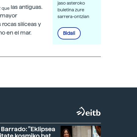
jaso asteroko
las antiguas.
2 que
buletina zure
a mayor
sarrera-ontzian
rocas silíceas y
o en el mar.
Bidali
 Barrado: "Eklipsea
itate kosmiko bat