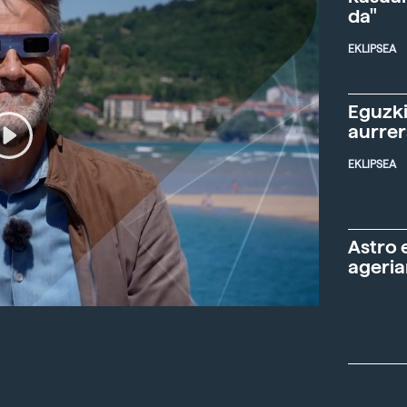
da"
EKLIPSEA
Eguzki
aurre
EKLIPSEA
Astro 
ageria