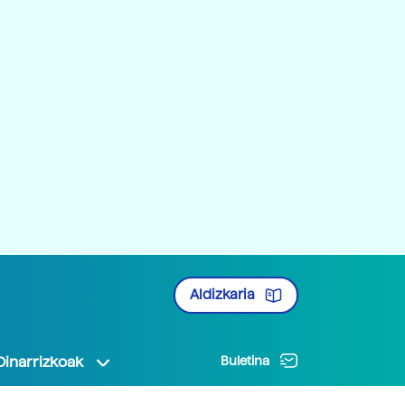
Aldizkaria
Oinarrizkoak
Buletina