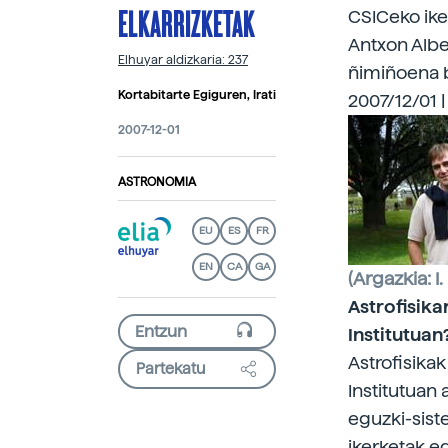
ELKARRIZKETAK
CSICeko iker
Antxon Albe
Elhuyar aldizkaria: 237
ñimiñoena 
Kortabitarte Egiguren, Irati
2007/12/01 |
2007-12-01
ASTRONOMIA
EU
ES
FR
EN
CA
GA
(Argazkia: I.
Astrofisika
Institutuan
Astrofisikak
Partekatu
Institutuan 
eguzki-sist
ikerketak e