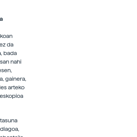
ha
ikoan
ez da
a, bada
esan nahi
esen,
a, gainera,
les arteko
leskopioa
itasuna
ndiagoa,