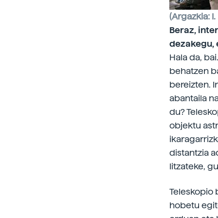
(Argazkia: I.
Beraz, int
dezakegu, 
Hala da, bai
behatzen ba
bereizten. I
abantaila na
du? Telesko
objektu ast
ikaragarriz
distantzia 
litzateke, g
Teleskopio
hobetu egit