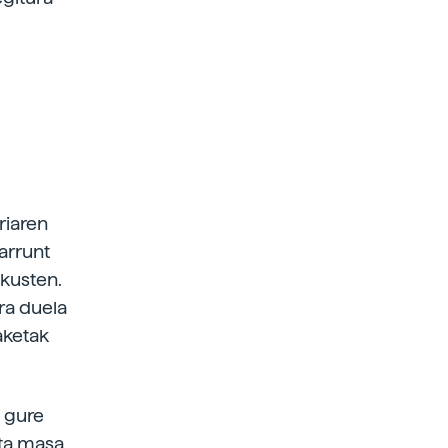
riaren
arrunt
ikusten.
ra duela
aketak
e gure
eta masa