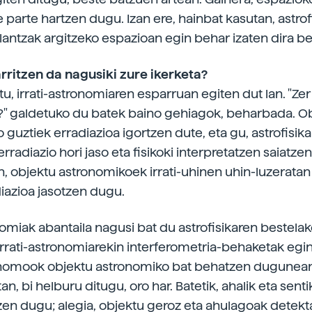
 parte hartzen dugu. Izan ere, hainbat kasutan, astrof
lantzak argitzeko espazioan egin behar izaten dira b
rritzen da nagusiki zure ikerketa?
stu, irrati-astronomiaren esparruan egiten dut lan. "Zer 
" galdetuko du batek baino gehiagok, beharbada. O
guztiek erradiazioa igortzen dute, eta gu, astrofisik
rradiazio hori jaso eta fisikoki interpretatzen saiatzen 
, objektu astronomikoek irrati-uhinen uhin-luzeratan
iazioa jasotzen dugu.
onomiak abantaila nagusi bat du astrofisikaren bestela
 irrati-astronomiarekin interferometria-behaketak egi
onomook objektu astronomiko bat behatzen dugunea
an, bi helburu ditugu, oro har. Batetik, ahalik eta sent
zen dugu; alegia, objektu geroz eta ahulagoak detekt