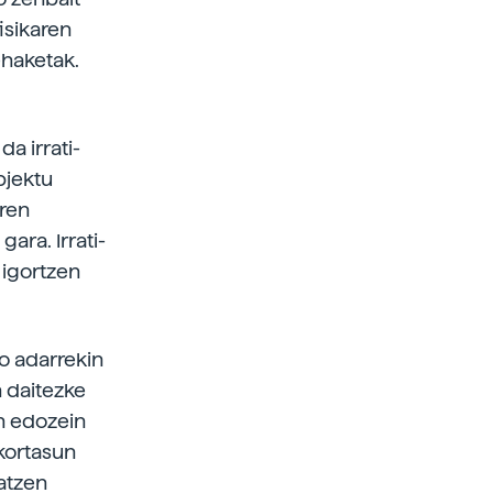
isikaren
ehaketak.
da irrati-
bjektu
aren
gara. Irrati-
 igortzen
ko adarrekin
n daitezke
n edozein
ikortasun
atzen