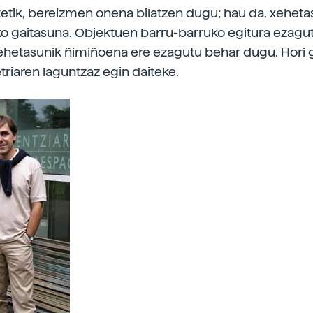
tetik, bereizmen onena bilatzen dugu; hau da, xehet
o gaitasuna. Objektuen barru-barruko egitura ezag
xehetasunik ñimiñoena ere ezagutu behar dugu. Hori 
triaren laguntzaz egin daiteke.