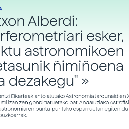
A
xon Alberdi:
erferometriari esker,
ektu astronomikoen
etasunik ñimiñoena
a dezakegu" »
ntzi Elkarteak antolatutako Astronomia Jardunaldien X
rdi izan zen gonbidatuetako bat. Andaluziako Astrofis
, astronomiaren punta-puntako esparruetan egiten du 
ipuzkoarrak.