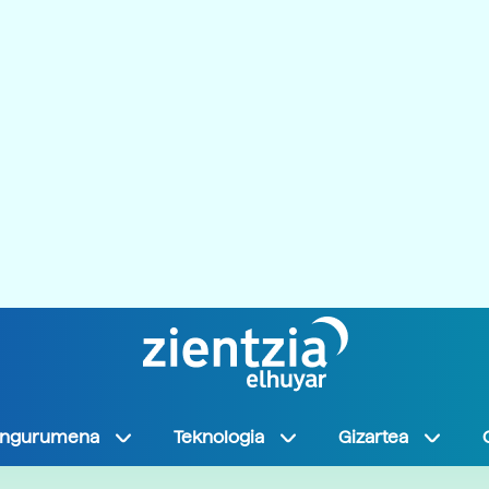
Ingurumena
Teknologia
Gizartea