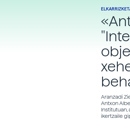
ELKARRIZKET
«Ant
"Int
obj
xeh
beh
Aranzadi Zie
Antxon Albe
Institutuan
ikertzaile g