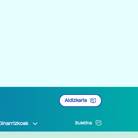
Aldizkaria
Oinarrizkoak
Buletina