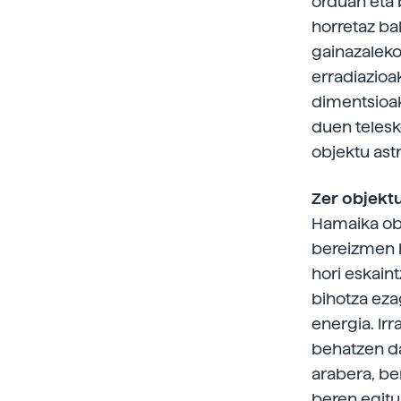
orduan eta 
horretaz bal
gainazaleko
erradiazioa
dimentsioak
duen telesko
objektu ast
Zer objekt
Hamaika obj
bereizmen 
hori eskain
bihotza eza
energia. Ir
behatzen da
arabera, be
beren egitu