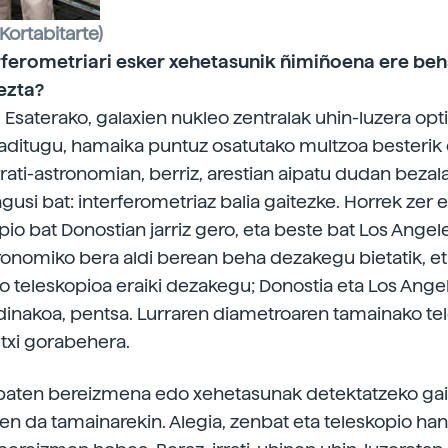
 Kortabitarte)
erferometriari esker xehetasunik ñimiñoena ere be
ezta?
. Esaterako, galaxien nukleo zentralak uhin-luzera opt
ditugu, hamaika puntuz osatutako multzoa besterik 
rrati-astronomian, berriz, arestian aipatu dudan bezal
gusi bat: interferometriaz balia gaitezke. Horrek zer 
pio bat Donostian jarriz gero, eta beste bat Los Angel
ronomiko bera aldi berean beha dezakegu bietatik, et
ko teleskopioa eraiki dezakegu; Donostia eta Los Ange
adinakoa, pentsa. Lurraren diametroaren tamainako te
utxi gorabehera.
 baten bereizmena edo xehetasunak detektatzeko ga
en da tamainarekin. Alegia, zenbat eta teleskopio ha