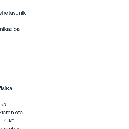
xehetasunik
unikazioa
isika
ika
kiaren eta
guruko
o zenbait