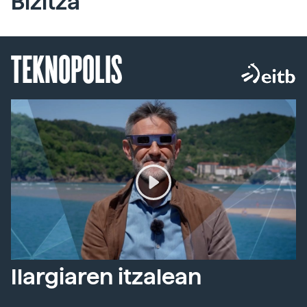
Bizitza
TEKNOPOLIS
Ilargiaren itzalean