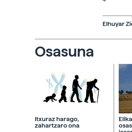
Elhuyar Zi
Osasuna
Itxuraz harago,
Elik
zahartzaro ona
osas