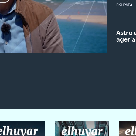
EKLIPSEA
Astro 
ageria