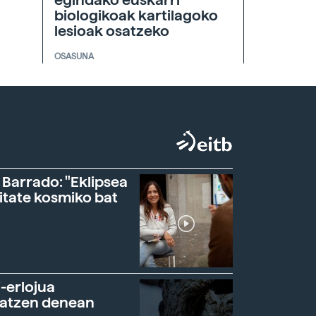
egindako euskarri
biologikoak kartilagoko
lesioak osatzeko
OSASUNA
 Barrado: "Eklipsea
itate kosmiko bat
-erlojua
ratzen denean