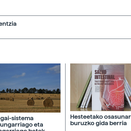
entzia
Hesteetako osasunar
agai-sistema
buruzko gida berria
ungarriago eta