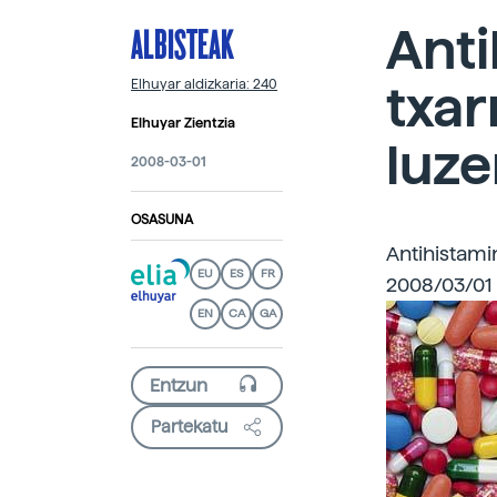
ALBISTEAK
Anti
txar
Elhuyar aldizkaria: 240
Elhuyar Zientzia
luze
2008-03-01
OSASUNA
Antihistami
EU
ES
FR
2008/03/01 
EN
CA
GA
Partekatu