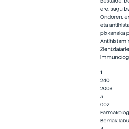
Bestalde, b
ere, sagu b
Ondoren, er
eta antihis
pixkanaka p
Antihistamin
Zientzialari
immunologik
1
240
2008
3
002
Farmakolog
Berriak labu
4