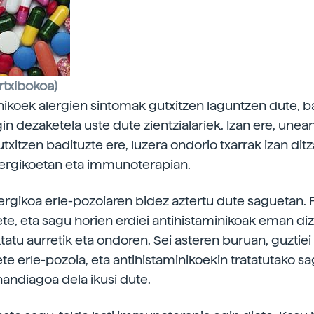
rtxibokoa)
nikoek alergien sintomak gutxitzen laguntzen dute,
ba
in dezaketela uste dute zientzialariek. Izan ere, unea
txitzen badituzte ere, luzera ondorio txarrak izan dit
lergikoetan eta immunoterapian.
lergikoa erle-pozoiaren bidez aztertu dute saguetan. 
ete, eta sagu horien erdiei antihistaminikoak eman di
tatu aurretik eta ondoren. Sei asteren buruan, guztiei
ete erle-pozoia, eta antihistaminikoekin tratatutako s
handiagoa dela ikusi dute.