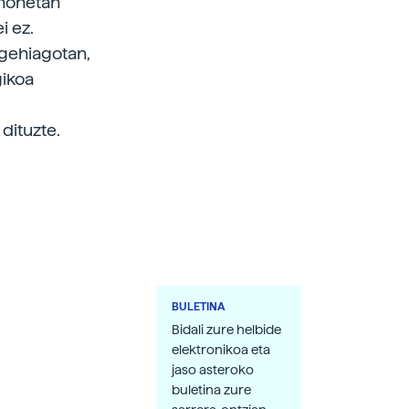
 honetan
i ez.
 gehiagotan,
gikoa
dituzte.
BULETINA
Bidali zure helbide
elektronikoa eta
jaso asteroko
buletina zure