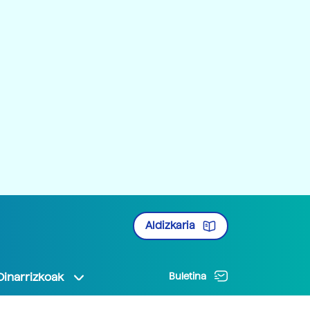
Aldizkaria
Oinarrizkoak
Buletina