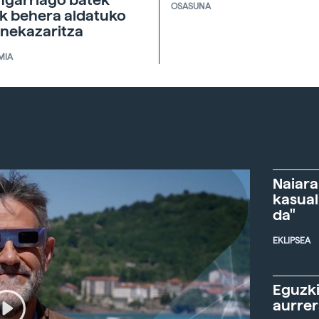
ngarriago batek
OSASUNA
ik behera aldatuko
 nekazaritza
MIA
Naiara
kasual
da"
EKLIPSEA
Eguzki
aurre