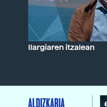
Ilargiaren itzalean
ALDIZKARIA