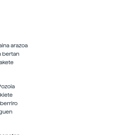
ina arazoa
n bertan
zakete
Pozoia
zkiete
 berriro
aguen