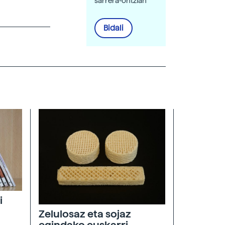
sarrera-ontzian
Bidali
i
Zelulosaz eta sojaz