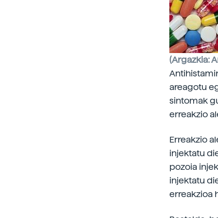
(Argazkia: A
Antihistami
areagotu eg
sintomak gu
erreakzio a
Erreakzio a
injektatu di
pozoia injek
injektatu di
erreakzioa 