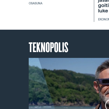
jasa
OSASUNA
goit
luke
EKONO
TEKNOPOLIS