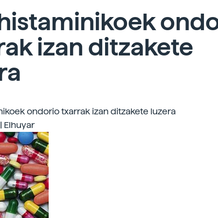
histaminikoek ondo
rak izan ditzakete
ra
nikoek ondorio txarrak izan ditzakete luzera
| Elhuyar