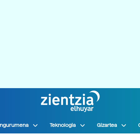
Ingurumena
Teknologia
Gizartea