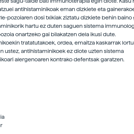
este sagu-talde bati immunoterapia egin diote. Kasu
atzuei antihistaminikoak eman dizkiete eta gainerakoe
le-pozoiaren dosi txikiak ziztatu dizkiete behin baino
taminikorik hartu ez duten saguen sistema immunolo
ozoia onartzeko gai bilakatzen dela ikusi dute.
ikoekin tratatutakoek, ordea, emaitza kaskarrak lortu 
en ustez, antihistaminikoek ez diote uzten sistema
oari alergenoaren kontrako defentsak garatzen.
ia
r