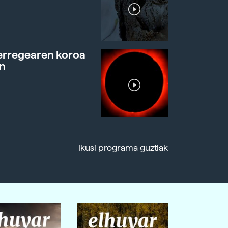
erregearen koroa
n
Ikusi programa guztiak