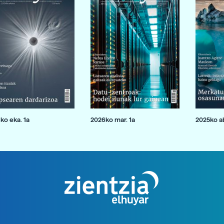
ko eka. 1a
2026ko mar. 1a
2025ko ab