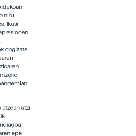
rkidekoan
o hiru
. Ikusi
depresiboen
.
k ongizate
learen
azioaren
antzeko
a pandemian
 atzean utzi
ik
andiagoa
iaren epe