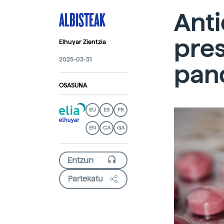
ALBISTEAK
Ant
pres
Elhuyar Zientzia
2025-03-31
pan
OSASUNA
EU
ES
FR
EN
CA
GA
Partekatu