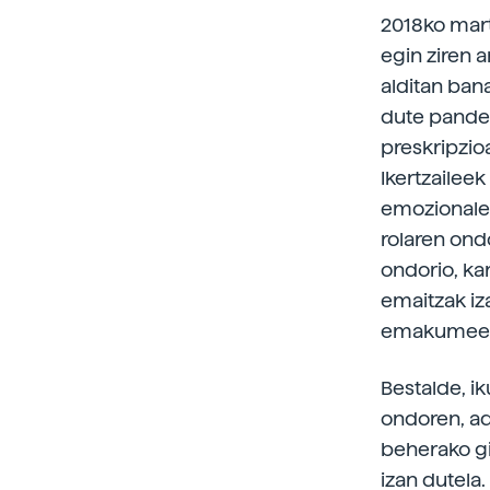
2018ko mart
egin ziren a
alditan ban
dute pandem
preskripzio
Ikertzaile
emozionalea
rolaren ond
ondorio, ka
emaitzak iz
emakumeen a
Bestalde, i
ondoren, ad
beherako gi
izan dutela