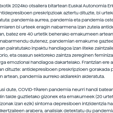
xotik 2024ko otsailera bitartean Euskal Autonomia E
ntidepresiboen preskripzioak aztertu dituzte, bi urtek
atuta: pandemia aurrea, pandemia eta pandemia ostea
iaren bi urteek eragin nabarmena izan zutela anti
an, batez ere 40 urtetik beherako emakumeen artean
ek nabarmendu dutenez, pandemian emakume gaztee
n pairatutako inpaktu handiagoa izan liteke zaintzai
orio, eta osasun sektoreko zaintza zereginen feminiz
rga emozional handiagoa dakartelako. Frantzian ere 
an dituzte: antidepresiboen preskripzioen gorakad
rtean, pandemia aurreko aldiarekin alderatuta.
kusi dute, COVID-19aren pandemia neurri handi batean
in talde guztietako gizonek eta emakumeek (20 urtet
zonak izan ezik) sintoma depresiboen intzidentzia h
. Ikertzaileen arabera, analisiak detektatu du pandem