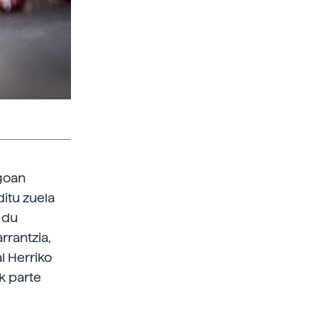
goan
itu zuela
 du
rrantzia,
l Herriko
k parte