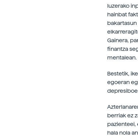
luzerako in
hainbat fak
bakartasun 
elkarreragi
Gainera, pa
finantza se
mentalean.
Bestetik, i
egoeran ego
depresiboen
Azterlanare
berriak ez 
pazienteei,
hala nola a