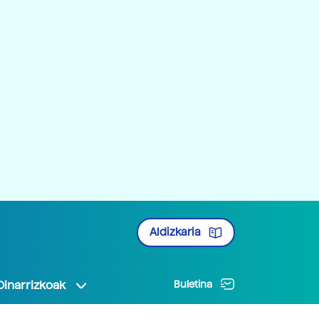
Aldizkaria
Oinarrizkoak
Buletina