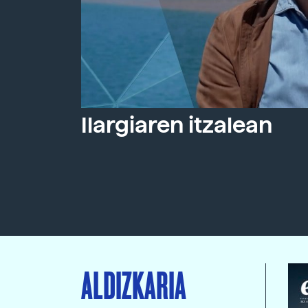
Ilargiaren itzalean
ALDIZKARIA