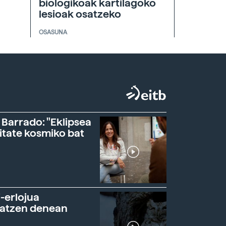
biologikoak kartilagoko
lesioak osatzeko
OSASUNA
 Barrado: "Eklipsea
itate kosmiko bat
-erlojua
ratzen denean