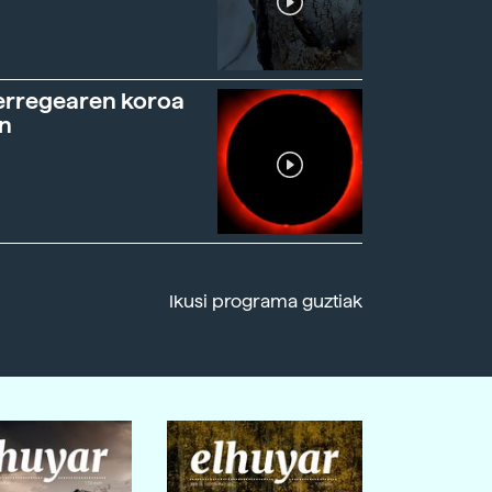
erregearen koroa
n
Ikusi programa guztiak