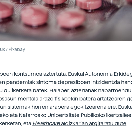
uk / Pixabay
iboen kontsumoa aztertuta, Euskal Autonomia Erkide
n pandemiak sintoma depresiboen intzidentzia hand
u du ikerketa batek. Halaber, azterlanak nabarmendu
 osasun mentala arazo fisikoekin batera artatzearen ga
sun sistemak horren arabera egokitzearena ere. Euska
eko eta Nafarroako Unibertsitate Publikoko ikertzailee
ikerketan, eta
Healthcare
aldizkarian argitaratu dute
.