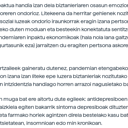
paktua handia izan dela biztanleriaren osasun emozio
toreren ondorioz. Litekeena da herritar gehienek nozi
sozial luzeak ondorio iraunkorrak eragin izana perts
teko duten moduan eta besteekin konektatuta sentitz
ndemiaren inpaktu ekonomikoak (hala nola lana galt
gurtasunik eza) jarraitzen du eragiten pertsona askor
kertzaileek gaineratu dutenez, pandemian etengabeko
n izana izan liteke epe luzera biztanleriak nozitutak
 intzidentzia handiago horren arrazoi nagusietako b
n muga bat ere aitortu dute egileek: antidepresiboen
zaizkiela egiten bakarrik sintoma depresiboak dituzte
 eta farmako horiek agintzen direla bestelako kasu ba
ntsietatean, insomnioan edo min kronikoan.