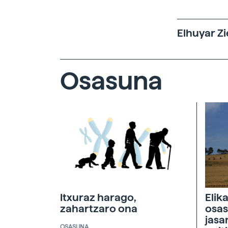
Elhuyar Zi
Osasuna
Itxuraz harago,
Elik
zahartzaro ona
osas
jasa
OSASUNA