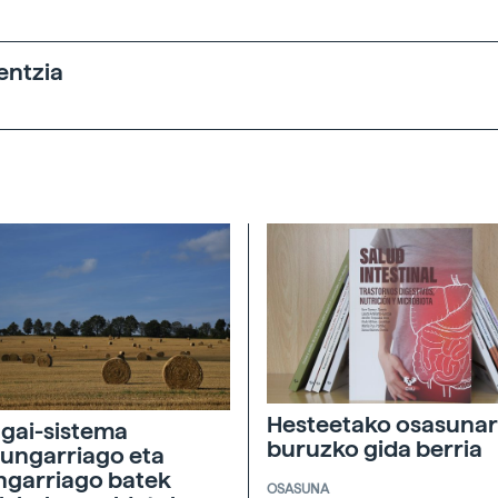
entzia
Hesteetako osasunar
agai-sistema
buruzko gida berria
ungarriago eta
ngarriago batek
OSASUNA