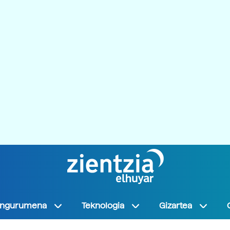
Ingurumena
Teknologia
Gizartea