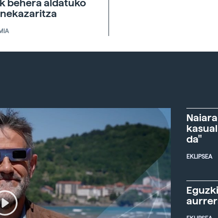
ik behera aldatuko
 nekazaritza
MIA
Naiara
kasual
da"
EKLIPSEA
Eguzki
aurre