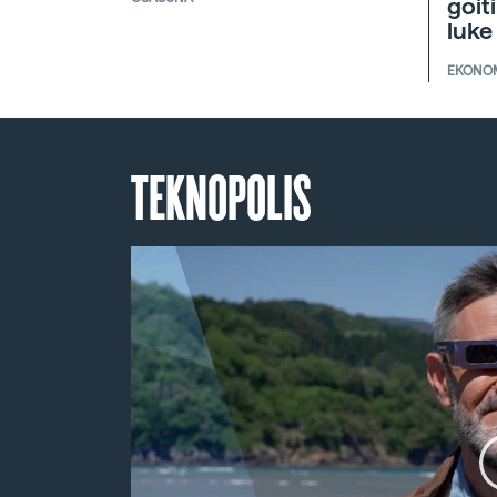
goit
luke
EKONO
TEKNOPOLIS