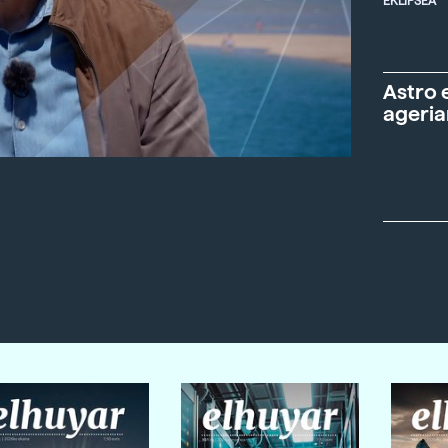
EKLIPSEA
Astro 
ageria