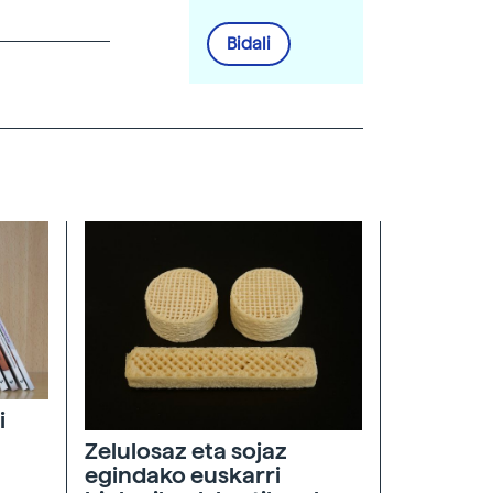
Bidali
i
Zelulosaz eta sojaz
egindako euskarri