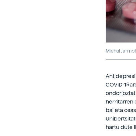
Michal Jarmol
Antidepres
COVID-19are
ondorioztat
herritarren
bai eta osa
Unibertsitat
hartu dute 