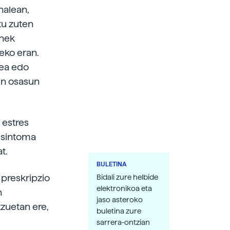
nalean,
tu zuten
onek
eko eran.
zea edo
en osasun
 estres
o sintoma
at.
BULETINA
 preskripzio
Bidali zure helbide
elektronikoa eta
n
jaso asteroko
tzuetan ere,
buletina zure
sarrera-ontzian