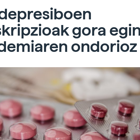
idepresiboen
kripzioak gora egi
demiaren ondorioz