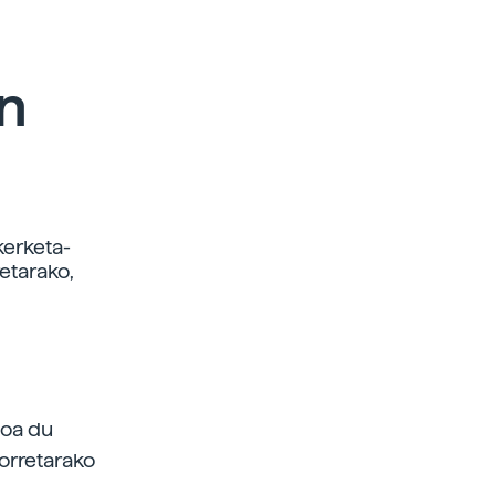
n
kerketa-
retarako,
goa du
orretarako