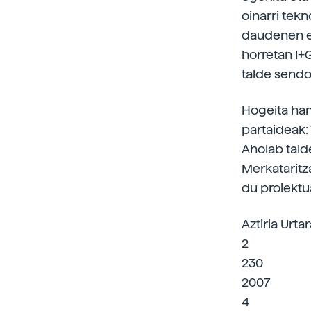
oinarri tek
daudenen eg
horretan I+
talde sendo
Hogeita ham
partaideak:
Aholab talde
Merkataritza
du proiektu
Aztiria Urta
2
230
2007
4