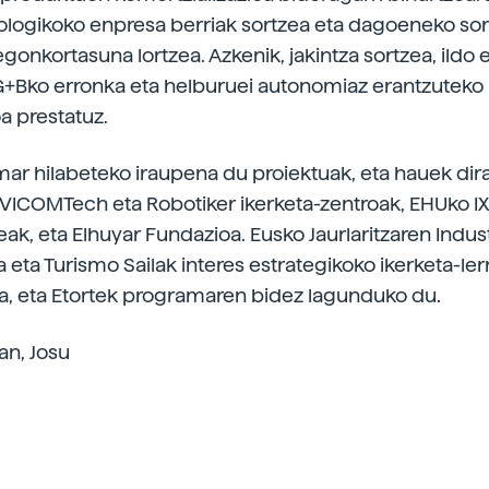
nologikoko enpresa berriak sortzea eta dagoeneko sor
onkortasuna lortzea. Azkenik, jakintza sortzea, ildo 
G+Bko erronka eta helburuei autonomiaz erantzuteko i
a prestatuz.
ar hilabeteko iraupena du proiektuak, eta hauek dir
 VICOMTech eta Robotiker ikerketa-zentroak, EHUko IX
ak, eta Elhuyar Fundazioa. Eusko Jaurlaritzaren Indust
 eta Turismo Sailak interes estrategikoko ikerketa-ler
a, eta Etortek programaren bidez lagunduko du.
ran, Josu