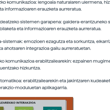
ezko komunikazioa: lengoaia naturalaren ulermena, hi
ta informazioaren erauzketa aurreratua.
kudeatzeko sistemen garapena: galdera-erantzuneko 
bilaketa eta informazioaren erauzketa aurreratua.
eta-sistemak: emozioen ezagutza eta sorkuntza, elkarri
ta ahotsaren integrazioa gailu aurreratuetan.
ezko komunikazioa erabiltzailearekin: ezpainen mugi
uentzako hizkuntza.
utomatikoa: erabiltzailearekin eta jakintzaren kudeake
terakzio-moduluetan aplikagarria.