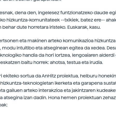
resnak, dena den, ingelesez funtzionatzeko daude eg
ako hizkuntza-komunitateek --txikiek, batez ere-- aha
 behar dute horretara iristeko. Euskarak, kasu.
ertsonen eta makinen arteko komunikazioa hizkuntza
n, modu intuitibo eta atseginean egitea da xedea. Des
eknologiko handia da hori lortzea, lengoaiaren alderdi
eskatzen baitu horrek: ahotsa, testua eta irudia.
ri ekiteko sortua da AnHitz proiektua, helburu honekin
hizkuntza-teknologietan ikerketa eta garapena susta
ta gailuen arteko interakzioa eta jakintzaren kudeaket
eta atsegina izan dadin. Hona hemen proiektuan zehaz
oak: