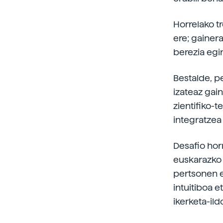
Horrelako t
ere; gainer
berezia egin
Bestalde, p
izateaz gai
zientifiko-t
integratzea 
Desafio hor
euskarazko 
pertsonen e
intuitiboa 
ikerketa-ild