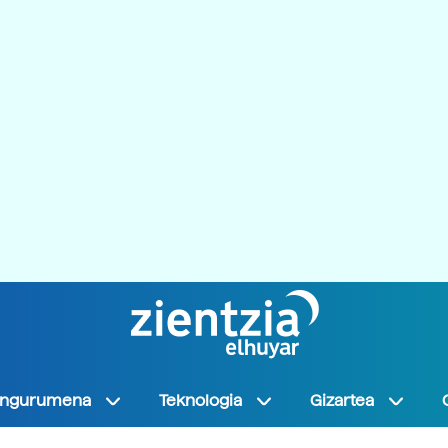
Ingurumena
Teknologia
Gizartea