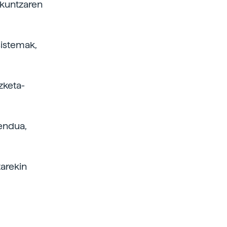
zkuntzaren
sistemak,
zketa-
mendua,
tarekin