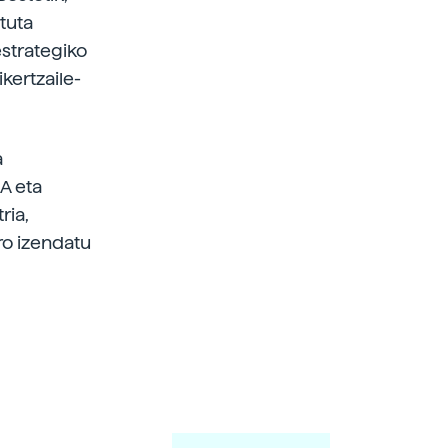
tuta
estrategiko
kertzaile-
a
A eta
ria,
ro izendatu