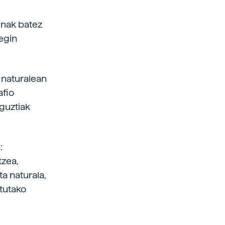
inak batez
legin
 naturalean
afio
 guztiak
:
tzea,
a naturala,
tutako