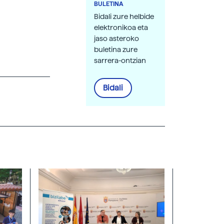
BULETINA
Bidali zure helbide
elektronikoa eta
jaso asteroko
buletina zure
sarrera-ontzian
Bidali