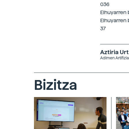
036
Elhuyarren 
Elhuyarren 
37
Aztiria Ur
Adimen Artifizi
Bizitza