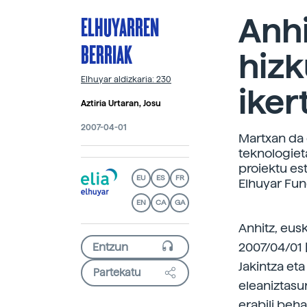
ELHUYARREN
Anhi
BERRIAK
hizk
Elhuyar aldizkaria: 230
iker
Aztiria Urtaran, Josu
2007-04-01
Martxan da 
teknologiet
proiektu est
EU
ES
FR
Elhuyar Fun
EN
CA
GA
Anhitz, eus
2007/04/01 |
Jakintza et
Partekatu
eleaniztasu
erabili beh