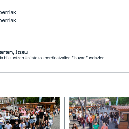
berriak
berriak
taran, Josu
ala Hizkuntzan Unitateko koordinatzailea Elhuyar Fundazioa