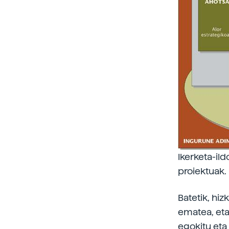
Ikerketa-il
proiektuak.
Batetik, hi
ematea, eta
egokitu eta