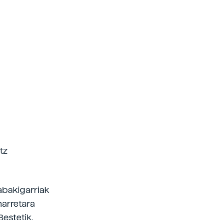
tz
abakigarriak
harretara
Bestetik,