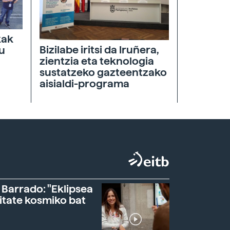
kak
Bizilabe iritsi da Iruñera,
tu
zientzia eta teknologia
sustatzeko gazteentzako
aisialdi-programa
 Barrado: "Eklipsea
itate kosmiko bat