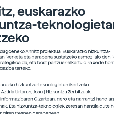
tz, euskarazko
untza-teknologieta
tzeko
dagoeneko Anhitz proiektua. Euskarazko hizkuntza-
an ikerketa eta garapena sustatzeko asmoz jaio den i
rategikoa da, eta bost partzuer elkartu dira xede hor
dazioa tarteko.
karazko hizkuntza-teknologietan ikertzeko
 Aztiria Urtaran, Josu | Hizkuntza Zerbitzuak
a Informazioaren Gizartean, gero eta garrantzi handia
nak. Eta hizkuntza-teknologiek zeresan handia dute h
ar diren tresnen garapenean.