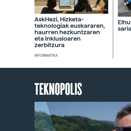
AskHezi, Hizketa-
Elhu
teknologiak euskararen,
sari
haurren hezkuntzaren
eta inklusioaren
zerbitzura
INFORMATIKA
TEKNOPOLIS