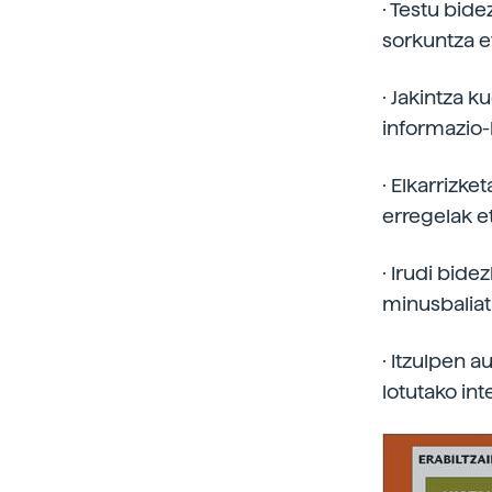
· Testu bid
sorkuntza e
· Jakintza 
informazio-
· Elkarrizk
erregelak e
· Irudi bid
minusbaliat
· Itzulpen a
lotutako in