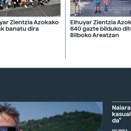
yar Zientzia Azokako
Elhuyar Zientzia Azo
ak banatu dira
640 gazte bilduko di
Bilboko Areatzan
Naiara
kasual
da"