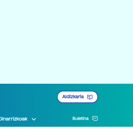
Aldizkaria
Oinarrizkoak
Buletina