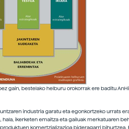
doez gain, bestelako helburu orokorrak ere baditu AnHi
zkuntzaren industria garatu eta egonkortzeko urrats er
, hala, ikerketen emaitza eta gailuak merkatuaren be
 produktuen komertzializazioa bideragarri bihurtzea. 