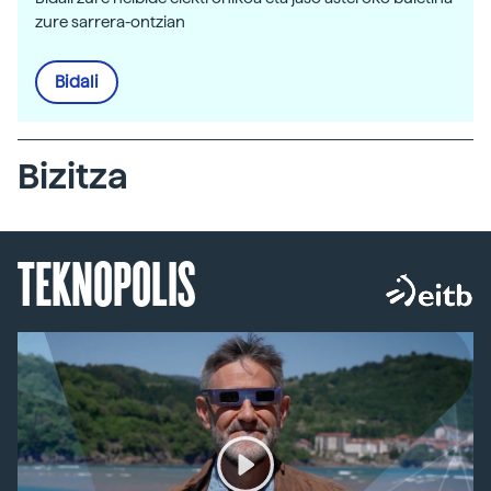
zure sarrera-ontzian
Bidali
Bizitza
TEKNOPOLIS