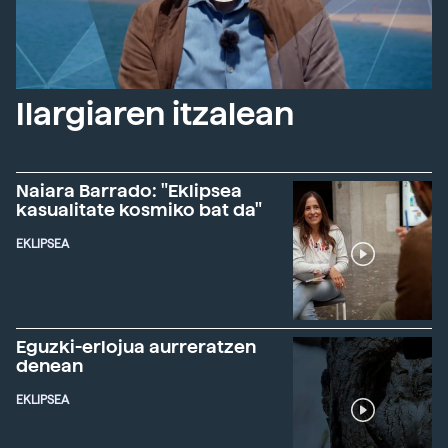
Ilargiaren itzalean
Naiara Barrado: "Eklipsea
kasualitate kosmiko bat da"
EKLIPSEA
Eguzki-erlojua aurreratzen
denean
EKLIPSEA