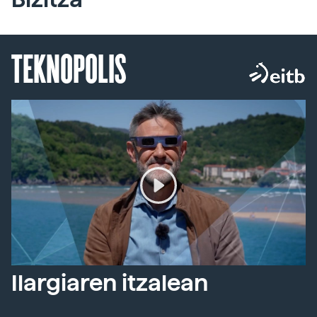
TEKNOPOLIS
Ilargiaren itzalean