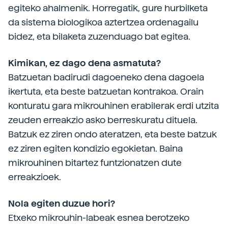
egiteko ahalmenik. Horregatik, gure hurbilketa
da sistema biologikoa aztertzea ordenagailu
bidez, eta bilaketa zuzenduago bat egitea.
Kimikan, ez dago dena asmatuta?
Batzuetan badirudi dagoeneko dena dagoela
ikertuta, eta beste batzuetan kontrakoa. Orain
konturatu gara mikrouhinen erabilerak erdi utzita
zeuden erreakzio asko berreskuratu dituela.
Batzuk ez ziren ondo ateratzen, eta beste batzuk
ez ziren egiten kondizio egokietan. Baina
mikrouhinen bitartez funtzionatzen dute
erreakzioek.
Nola egiten duzue hori?
Etxeko mikrouhin-labeak esnea berotzeko