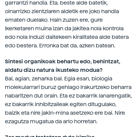
garrantzi handia. Eta, beste alde batetik,
oinarrizko zientziaren aldetik ere joko handia
ematen duelako. Hain zuzen ere, gure
ikerketaren muina izan da jakitea nola kontrola
edo nola induzi daitekeen kiralitatea alde batera
edo bestera. Erronka bat da, azken batean.
Sintesi organikoak behartu edo, behintzat,
aldatu dizu natura ikusteko modua?
Bai, agian, zeharka bai. Egia esan, biologia
molekularrari buruz gehiago irakurtzeko beharra
nabaritzen dut orain. Eta ez bakarrik lanarengatik,
ez bakarrik inhibitzaileak egiten ditugulako,
baizik eta nire jakin-mina asetzeko ere bai. Nire
ezagutza mugatua da arlo horretan.