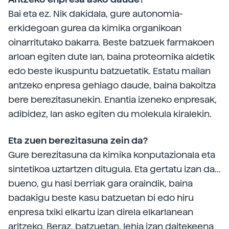
Bai eta ez. Nik dakidala, gure autonomia-
erkidegoan gurea da kimika organikoan
oinarritutako bakarra. Beste batzuek farmakoen
arloan egiten dute lan, baina proteomika aldetik
edo beste ikuspuntu batzuetatik. Estatu mailan
antzeko enpresa gehiago daude, baina bakoitza
bere berezitasunekin. Enantia izeneko enpresak,
adibidez, lan asko egiten du molekula kiralekin.
Eta zuen berezitasuna zein da?
Gure berezitasuna da kimika konputazionala eta
sintetikoa uztartzen ditugula. Eta gertatu izan da...
bueno, gu hasi berriak gara oraindik, baina
badakigu beste kasu batzuetan bi edo hiru
enpresa txiki elkartu izan direla elkarlanean
aritzeko. Beraz, batzuetan, lehia izan daitekeena