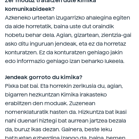
Zer moduz tratatzen dute kimika
komunikabideek?
Azkeneko urteetan izugarrizko ahalegina egiten
da alde horretatik, baina uste dut oraindik
hobetu behar dela. Agian, gizartean, zientzia-gai
asko ditu inguruan jendeak, eta ez da horretaz
konturatzen. Ez da konturatzen gehiago jakin
edo informazio gehiago izan beharko lukeela.
Jendeak gorroto du kimika?
Pixka bat bai. Eta horrekin zerikusia du, agian,
bigarren hezkuntzan Kimika irakasteko
erabiltzen den moduak. Zuzenean
nomenklaturatik hasten da. Hizkuntza bat ikasi
nahi duenari hiztegi bat aurrean jartzea bezala
da, buruz ikas dezan. Gainera, beste leku
batzuetan ezberdina izango da, baina, hemen,