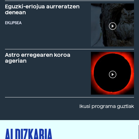
Eguzki-erlojua aurreratzen
denean
EKLIPSEA
Astro erregearen koroa
agerian
Ikusi programa guztiak
ALDIZKARIA