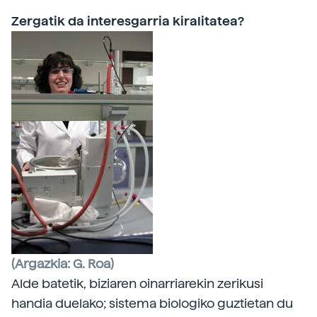
Zergatik da interesgarria kiralitatea?
(Argazkia: G. Roa)
Alde batetik, biziaren oinarriarekin zerikusi
handia duelako; sistema biologiko guztietan du