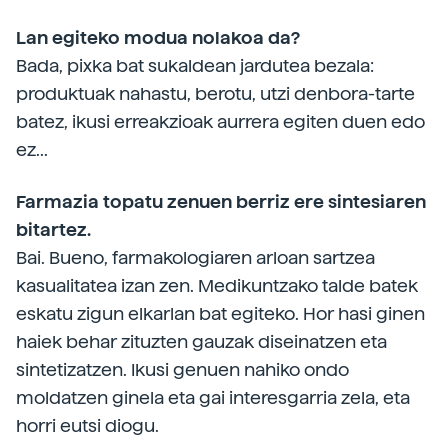
Lan egiteko modua nolakoa da?
Bada, pixka bat sukaldean jardutea bezala:
produktuak nahastu, berotu, utzi denbora-tarte
batez, ikusi erreakzioak aurrera egiten duen edo
ez...
Farmazia topatu zenuen berriz ere sintesiaren
bitartez.
Bai. Bueno, farmakologiaren arloan sartzea
kasualitatea izan zen. Medikuntzako talde batek
eskatu zigun elkarlan bat egiteko. Hor hasi ginen
haiek behar zituzten gauzak diseinatzen eta
sintetizatzen. Ikusi genuen nahiko ondo
moldatzen ginela eta gai interesgarria zela, eta
horri eutsi diogu.