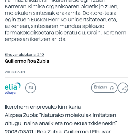
Karreran, kimika organikoaren bidetik jo zuen,
molekulen sintesiak erakarrita. Doktore-tesia
egin zuen Euskal Herriko Unibertsitatean, eta,
azkenean, sintesiaren mundua aplikazio
farmakologikoetara bideratu du. Orain, Ikerchem
enpresan ikertzen ari da.
Elhuyar aldizkaria: 240
Guillermo Roa Zubia
2008-03-01
EU
Ikerchem enpresako kimikaria
Aizpea Zubia: "Naturako molekulak imitatzen
ditugu, baina ahalik eta molekula txikienekin"
2008/03/01 | Roa Zubia, Guillermo | Elhuyar