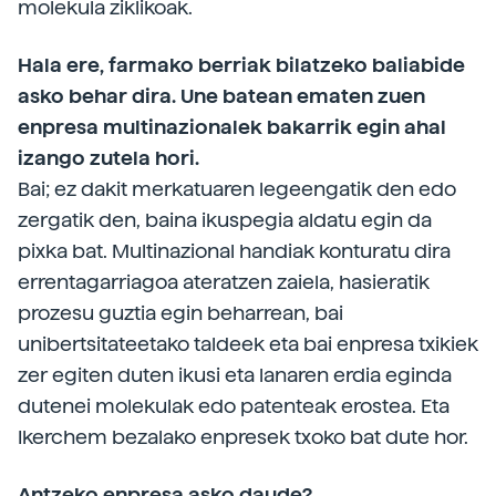
molekula ziklikoak.
Hala ere, farmako berriak bilatzeko baliabide
asko behar dira. Une batean ematen zuen
enpresa multinazionalek bakarrik egin ahal
izango zutela hori.
Bai; ez dakit merkatuaren legeengatik den edo
zergatik den, baina ikuspegia aldatu egin da
pixka bat. Multinazional handiak konturatu dira
errentagarriagoa ateratzen zaiela, hasieratik
prozesu guztia egin beharrean, bai
unibertsitateetako taldeek eta bai enpresa txikiek
zer egiten duten ikusi eta lanaren erdia eginda
dutenei molekulak edo patenteak erostea. Eta
Ikerchem bezalako enpresek txoko bat dute hor.
Antzeko enpresa asko daude?