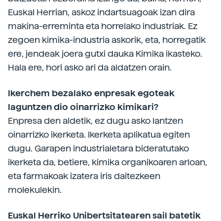
Euskal Herrian, askoz indartsuagoak izan dira
makina-erreminta eta horrelako industriak. Ez
zegoen kimika-industria askorik, eta, horregatik
ere, jendeak joera gutxi dauka Kimika ikasteko.
Hala ere, hori asko ari da aldatzen orain.
Ikerchem bezalako enpresak egoteak
laguntzen dio oinarrizko kimikari?
Enpresa den aldetik, ez dugu asko lantzen
oinarrizko ikerketa. Ikerketa aplikatua egiten
dugu. Garapen industrialetara bideratutako
ikerketa da, betiere, kimika organikoaren arloan,
eta farmakoak izatera iris daitezkeen
molekulekin.
Euskal Herriko Unibertsitatearen sail batetik