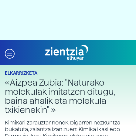
ELKARRIZKETA
«Aizpea Zubia: "Naturako
molekulak imitatzen ditugu,
baina ahalik eta molekula
txikienekin" »
Kimikari zarauztar honek, bigarren hezkuntza
bukatuta, zalantza izan zuen: Kimika ikasi edo
Farmazia ikasi. Kimikaren alde egin zuen.