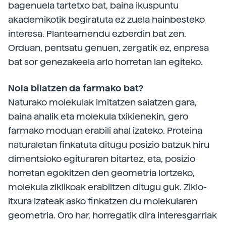
bagenuela tartetxo bat, baina ikuspuntu
akademikotik begiratuta ez zuela hainbesteko
interesa. Planteamendu ezberdin bat zen.
Orduan, pentsatu genuen, zergatik ez, enpresa
bat sor genezakeela arlo horretan lan egiteko.
Nola bilatzen da farmako bat?
Naturako molekulak imitatzen saiatzen gara,
baina ahalik eta molekula txikienekin, gero
farmako moduan erabili ahal izateko. Proteina
naturaletan finkatuta ditugu posizio batzuk hiru
dimentsioko egituraren bitartez, eta, posizio
horretan egokitzen den geometria lortzeko,
molekula ziklikoak erabiltzen ditugu guk. Ziklo-
itxura izateak asko finkatzen du molekularen
geometria. Oro har, horregatik dira interesgarriak