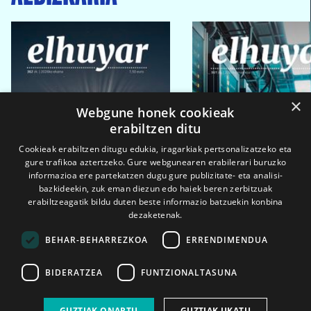
×
Webgune honek cookieak
erabiltzen ditu
Cookieak erabiltzen ditugu edukia, iragarkiak pertsonalizatzeko eta
gure trafikoa aztertzeko. Gure webgunearen erabilerari buruzko
informazioa ere partekatzen dugu gure publizitate- eta analisi-
bazkideekin, zuk eman diezun edo haiek beren zerbitzuak
erabiltzeagatik bildu duten beste informazio batzuekin konbina
dezaketenak.
BEHAR-BEHARREZKOA
ERRENDIMENDUA
BIDERATZEA
FUNTZIONALTASUNA
2026ko eka. 1a
2026ko mar. 1a
GUZTIAK ONARTU
GUZTIAK UKATU