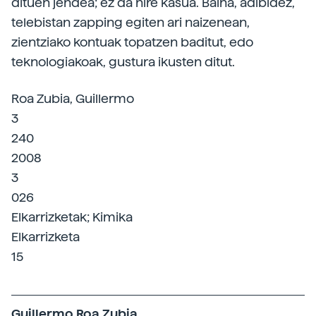
dituen jendea; ez da nire kasua. Baina, adibidez,
telebistan zapping egiten ari naizenean,
zientziako kontuak topatzen baditut, edo
teknologiakoak, gustura ikusten ditut.
Roa Zubia, Guillermo
3
240
2008
3
026
Elkarrizketak; Kimika
Elkarrizketa
15
Guillermo Roa Zubia