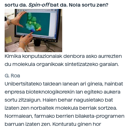
sortu da.
Spin-off
bat da. Nola sortu zen?
Kimika konputazionalak denbora asko aurrezten
du molekula organikoak sintetizatzeko garaian.
G. Roa
Unibertsitateko taldean lanean ari ginela, hainbat
enpresa bioteknologikorekin lan egiteko aukera
sortu zitzaigun. Haien behar nagusietako bat
izaten zen norbaitek molekula berriak sortzea.
Normalean, farmako berrien bilaketa-programen
barruan izaten zen. Konturatu ginen hor