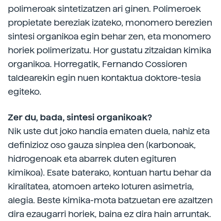
polimeroak sintetizatzen ari ginen. Polimeroek
propietate bereziak izateko, monomero berezien
sintesi organikoa egin behar zen, eta monomero
horiek polimerizatu. Hor gustatu zitzaidan kimika
organikoa. Horregatik, Fernando Cossioren
taldearekin egin nuen kontaktua doktore-tesia
egiteko.
Zer du, bada, sintesi organikoak?
Nik uste dut joko handia ematen duela, nahiz eta
definizioz oso gauza sinplea den (karbonoak,
hidrogenoak eta abarrek duten egituren
kimikoa). Esate baterako, kontuan hartu behar da
kiralitatea, atomoen arteko loturen asimetria,
alegia. Beste kimika-mota batzuetan ere azaltzen
dira ezaugarri horiek, baina ez dira hain arruntak.