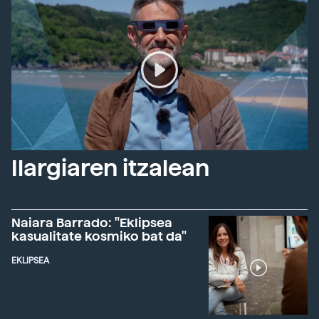
Ilargiaren itzalean
Naiara Barrado: "Eklipsea
kasualitate kosmiko bat da"
EKLIPSEA