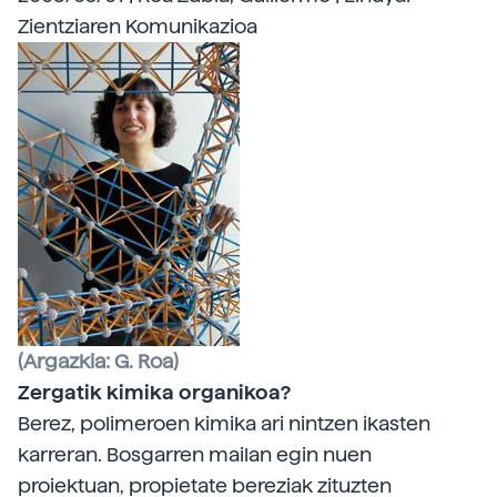
Zientziaren Komunikazioa
(Argazkia: G. Roa)
Zergatik kimika organikoa?
Berez, polimeroen kimika ari nintzen ikasten
karreran. Bosgarren mailan egin nuen
proiektuan, propietate bereziak zituzten