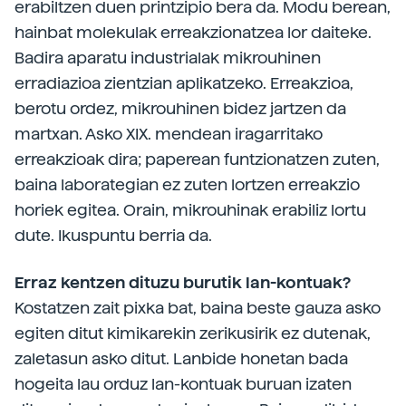
erabiltzen duen printzipio bera da. Modu berean,
hainbat molekulak erreakzionatzea lor daiteke.
Badira aparatu industrialak mikrouhinen
erradiazioa zientzian aplikatzeko. Erreakzioa,
berotu ordez, mikrouhinen bidez jartzen da
martxan. Asko XIX. mendean iragarritako
erreakzioak dira; paperean funtzionatzen zuten,
baina laborategian ez zuten lortzen erreakzio
horiek egitea. Orain, mikrouhinak erabiliz lortu
dute. Ikuspuntu berria da.
Erraz kentzen dituzu burutik lan-kontuak?
Kostatzen zait pixka bat, baina beste gauza asko
egiten ditut kimikarekin zerikusirik ez dutenak,
zaletasun asko ditut. Lanbide honetan bada
hogeita lau orduz lan-kontuak buruan izaten