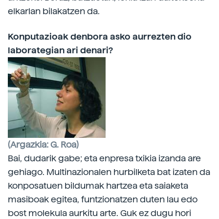
elkarlan bilakatzen da.
Konputazioak denbora asko aurrezten dio
laborategian ari denari?
(Argazkia: G. Roa)
Bai, dudarik gabe; eta enpresa txikia izanda are
gehiago. Multinazionalen hurbilketa bat izaten da
konposatuen bildumak hartzea eta saiaketa
masiboak egitea, funtzionatzen duten lau edo
bost molekula aurkitu arte. Guk ez dugu hori