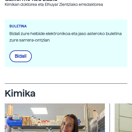
Kimikan doktorea eta Elhuyar Zientziako erredaktorea
BULETINA
Bidali zure helbide elektronikoa eta jaso asteroko buletina
zure sarrera-ontzian
Bidali
Kimika