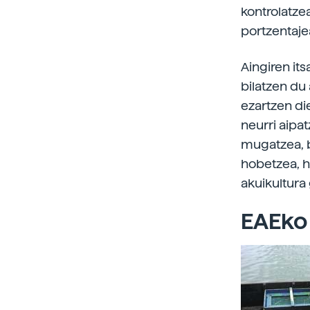
kontrolatze
portzentaje
Aingiren it
bilatzen du
ezartzen di
neurri aipat
mugatzea, b
hobetzea, h
akuikultura
EAEko