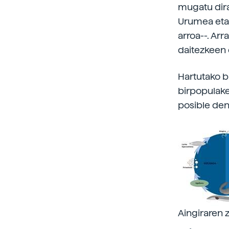
mugatu dira,
Urumea eta 
arroa--. Ar
daitezkeen 
Hartutako b
birpopulake
posible den
Aingiraren z