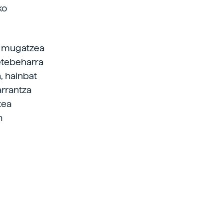
ko
ak mugatzea
etebeharra
, hainbat
arrantza
tea
n