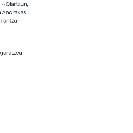
 --Oiartzun,
ta Andrakas
rrantza
 garatzea