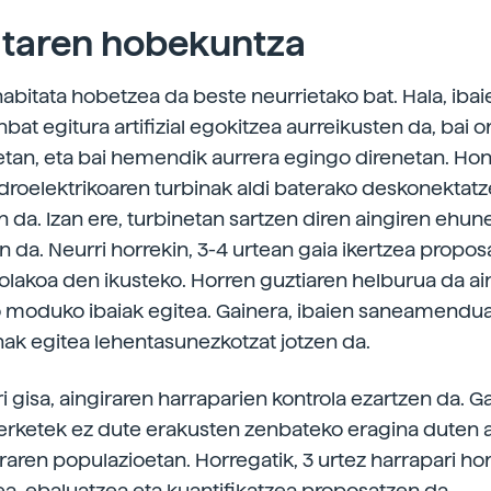
ataren hobekuntza
habitata hobetzea da beste neurrietako bat. Hala, ibai
at egitura artifizial egokitzea aurreikusten da, bai or
netan, eta bai hemendik aurrera egingo direnetan. Hon
droelektrikoaren turbinak aldi baterako deskonektat
 da. Izan ere, turbinetan sartzen diren aingiren ehun
en da. Neurri horrekin, 3-4 urtean gaia ikertzea propo
olakoa den ikusteko. Horren guztiaren helburua da ai
o moduko ibaiak egitea. Gainera, ibaien saneamendua
nak egitea lehentasunezkotzat jotzen da.
i gisa, aingiraren harraparien kontrola ezartzen da. 
rketek ez dute erakusten zenbateko eragina duten 
raren populazioetan. Horregatik, 3 urtez harrapari ho
zea, ebaluatzea eta kuantifikatzea proposatzen da.