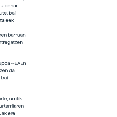
tu behar
ute, bai
tzaleek
peen barruan
entregatzen
upoa --EAEn
tzen da
 bai
te, urritik
rtarrilaren
uak ere