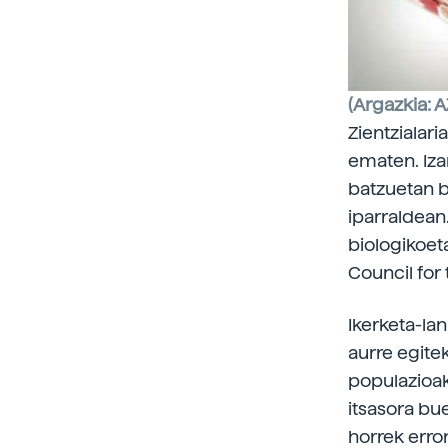
(Argazkia: A
Zientzialar
ematen. Iza
batzuetan ba
iparraldean
biologikoet
Council for 
Ikerketa-la
aurre egite
populazioak
itsasora bue
horrek erron