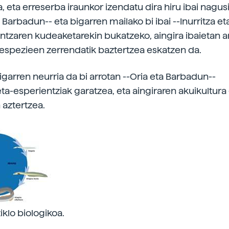
 eta erreserba iraunkor izendatu dira hiru ibai nagusi
Barbadun-- eta bigarren mailako bi ibai --Inurritza e
rantzaren kudeaketarekin bukatzeko, aingira ibaietan a
espezieen zerrendatik baztertzea eskatzen da.
igarren neurria da bi arrotan --Oria eta Barbadun--
ta-esperientziak garatzea, eta aingiraren akuikultura
 aztertzea.
iklo biologikoa.