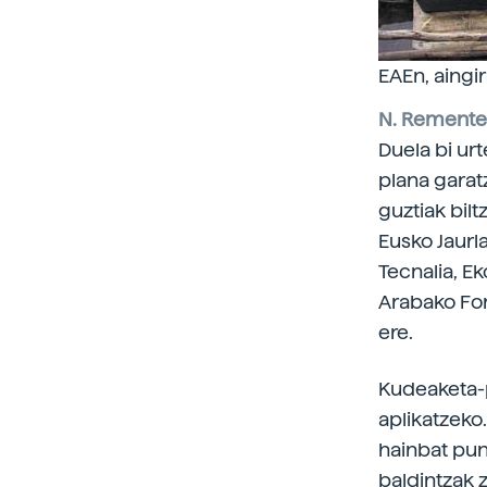
EAEn, aingir
N. Remente
Duela bi ur
plana garat
guztiak bilt
Eusko Jaurla
Tecnalia, Ek
Arabako For
ere.
Kudeaketa-p
aplikatzeko
hainbat pun
baldintzak z