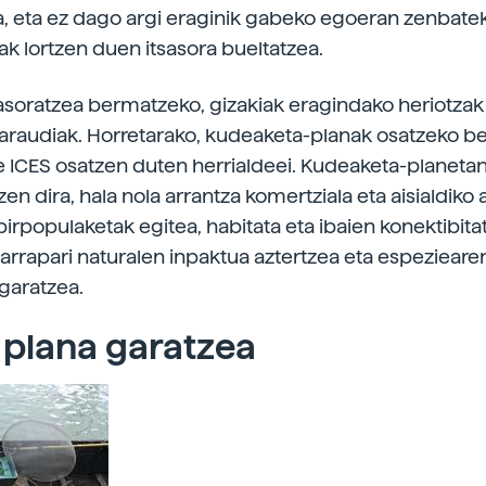
a, eta ez dago argi eraginik gabeko egoeran zenbate
ak lortzen duen itsasora bueltatzea.
sasoratzea bermatzeko, gizakiak eragindako heriotz
 araudiak. Horretarako, kudeaketa-planak osatzeko b
e ICES osatzen duten herrialdeei. Kudeaketa-planetan
zen dira, hala nola arrantza komertziala eta aisialdiko 
irpopulaketak egitea, habitata eta ibaien konektibita
arrapari naturalen inpaktua aztertzea eta espezieare
 garatzea.
 plana garatzea