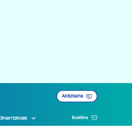
Aldizkaria
Oinarrizkoak
Buletina