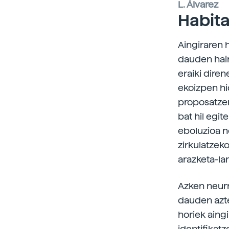
L. Álvarez
Habit
Aingiraren 
dauden hainb
eraiki dire
ekoizpen hi
proposatzen
bat hil egit
eboluzioa n
zirkulatzek
arazketa-la
Azken neurr
dauden azte
horiek aingi
identifikat