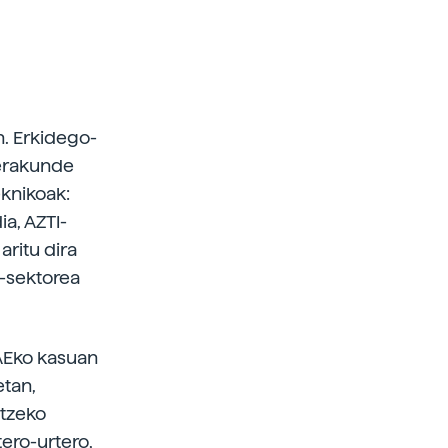
n. Erkidego-
 erakunde
eknikoak:
ia, AZTI-
aritu dira
a-sektorea
EAEko kasuan
etan,
itzeko
tero-urtero,