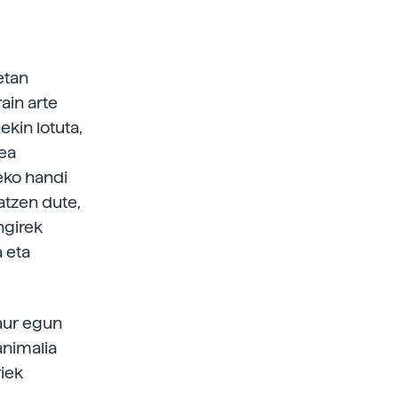
etan
ain arte
ekin lotuta,
zea
eko handi
satzen dute,
ngirek
 eta
Gaur egun
animalia
riek