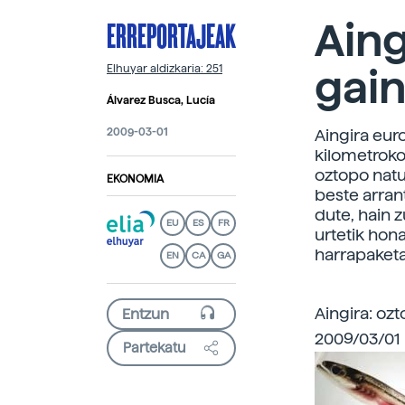
ERREPORTAJEAK
Aing
gain
Elhuyar aldizkaria: 251
Álvarez Busca, Lucía
2009-03-01
Aingira eur
kilometroko 
oztopo natur
EKONOMIA
beste arran
dute, hain 
EU
ES
FR
urtetik hon
harrapaketa
EN
CA
GA
Aingira: oz
2009/03/01 
Partekatu