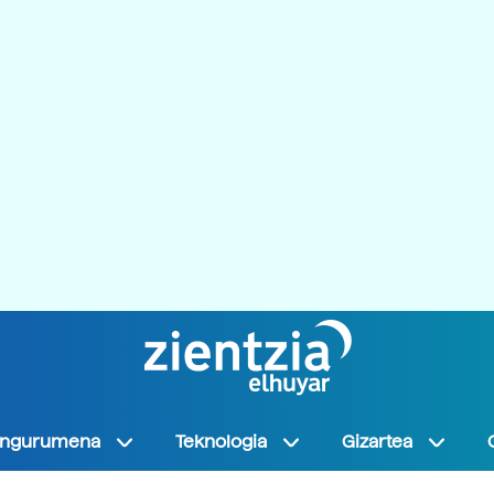
Ingurumena
Teknologia
Gizartea