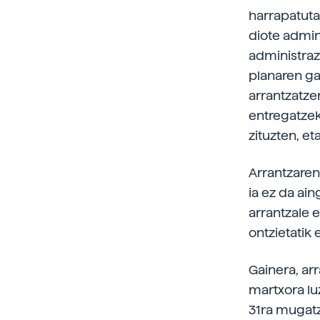
harrapatuta
diote admini
administrazi
planaren ga
arrantzatze
entregatzek
zituzten, et
Arrantzare
ia ez da ai
arrantzale e
ontzietatik
Gainera, arr
martxora lu
31ra mugatz