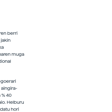
ren berri
jakin
ka
sunaren muga
tional
egoerari
 aingira-
n % 40
aio. Helburu
 datu hori