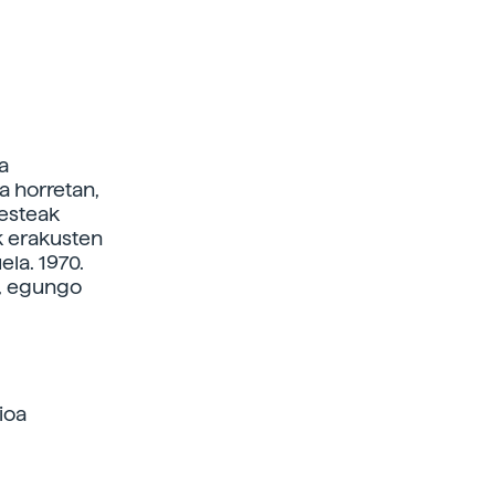
a
ia horretan,
besteak
k erakusten
la. 1970.
a, egungo
ioa