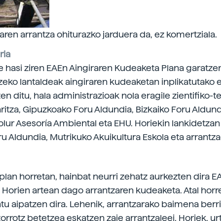
aren arrantza ohiturazko jarduera da, ez komertziala.
ria
te hasi ziren EAEn Aingiraren Kudeaketa Plana garatze
zeko lantaldeak aingiraren kudeaketan inplikatutako
zen ditu, hala administrazioak nola eragile zientifiko-t
ritza, Gipuzkoako Foru Aldundia, Bizkaiko Foru Aldund
olur Asesoría Ambiental eta EHU. Horiekin lankidetzan 
u Aldundia, Mutrikuko Akuikultura Eskola eta arrantz
lan horretan, hainbat neurri zehatz aurkezten dira 
. Horien artean dago arrantzaren kudeaketa. Atal horr
tu aipatzen dira. Lehenik, arrantzarako baimena berr
orrotz betetzea eskatzen zaie arrantzaleei. Horiek, ur