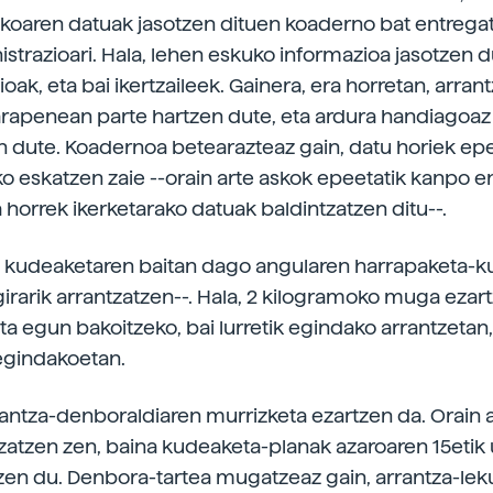
koaren datuak jasotzen dituen koaderno bat entrega
strazioari. Hala, lehen eskuko informazioa jasotzen d
oak, eta bai ikertzaileek. Gainera, era horretan, arran
rapenean parte hartzen dute, eta ardura handiagoaz
n dute. Koadernoa betearazteaz gain, datu horiek e
o eskatzen zaie --orain arte askok epeetatik kanpo 
a horrek ikerketarako datuak baldintzatzen ditu--.
n kudeaketaren baitan dago angularen harrapaketa-k
ngirarik arrantzatzen--. Hala, 2 kilogramoko muga ezar
ta egun bakoitzeko, bai lurretik egindako arrantzetan,
 egindakoetan.
antza-denboraldiaren murrizketa ezartzen da. Orain ar
zatzen zen, baina kudeaketa-planak azaroaren 15etik u
en du. Denbora-tartea mugatzeaz gain, arrantza-lek