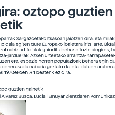
ira: oztopo guztien
etik
oparrak Sargazoetako Itsasoan jaiotzen dira, eta milak
bidaia egiten dute Europako ibaietara iritsi arte. Bida
al nahiz artifizialak gainditu behar dituzte aingirek, 
tza-jarduerak. Azken urteetako arrantza-harrapakete
zuzen ere, espezie horren populazioak behera egin due
a beherakada nabaria gertatu da, eta, datuen araber
k 1970ekoen % 1 besterik ez dira.
topo guztien gainetik
| Álvarez Busca, Lucía | Elhuyar Zientziaren Komunikaz