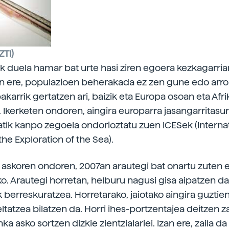
ZTI)
iak duela hamar bat urte
hasi ziren egoera kezkagarria
n ere, populazioen beherakada ez zen gune edo arro 
karrik gertatzen ari, baizik eta Europa osoan eta Afri
. Ikerketen ondoren, aingira europarra jasangarrita
atik kanpo zegoela ondorioztatu zuen ICESek (Interna
the Exploration of the Sea).
n askoren ondoren, 2007an arautegi bat onartu zuten 
ko. Arautegi horretan, helburu nagusi gisa aipatzen da
 berreskuratzea. Horretarako, jaiotako aingira guztie
ltatzea bilatzen da. Horri ihes-portzentajea deitzen z
ka asko sortzen dizkie zientzialariei. Izan ere, zaila da