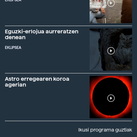
EKLIPSEA
Eguzki-erlojua aurreratzen
denean
EKLIPSEA
Astro erregearen koroa
agerian
Ikusi programa guztiak