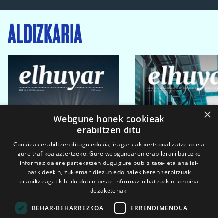
ALDIZKARIA
×
Webgune honek cookieak
erabiltzen ditu
Cookieak erabiltzen ditugu edukia, iragarkiak pertsonalizatzeko eta
gure trafikoa aztertzeko. Gure webgunearen erabilerari buruzko
informazioa ere partekatzen dugu gure publizitate- eta analisi-
bazkideekin, zuk eman diezun edo haiek beren zerbitzuak
erabiltzeagatik bildu duten beste informazio batzuekin konbina
dezaketenak.
BEHAR-BEHARREZKOA
ERRENDIMENDUA