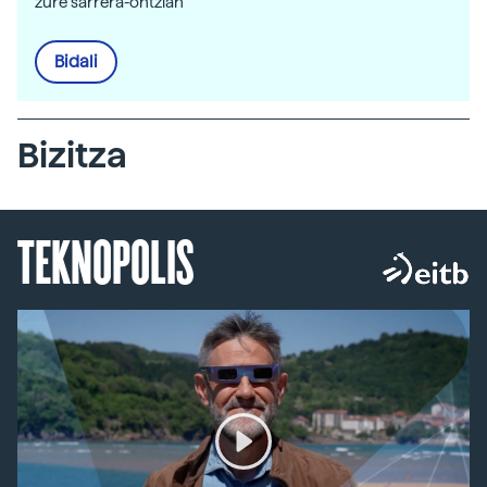
zure sarrera-ontzian
Bidali
Bizitza
TEKNOPOLIS