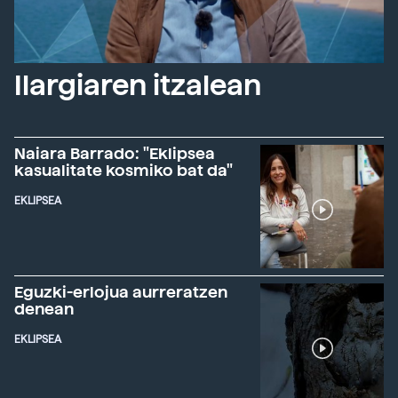
Ilargiaren itzalean
Naiara Barrado: "Eklipsea
kasualitate kosmiko bat da"
EKLIPSEA
Eguzki-erlojua aurreratzen
denean
EKLIPSEA