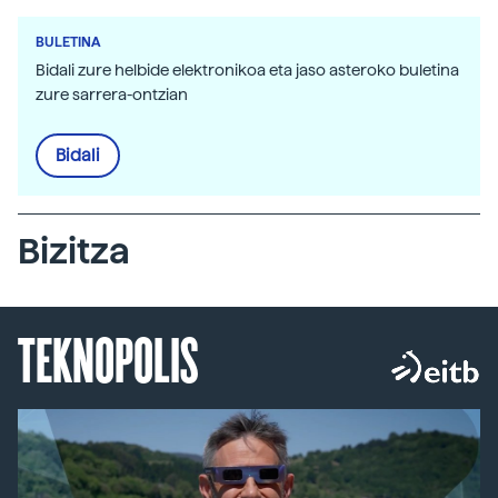
BULETINA
Bidali zure helbide elektronikoa eta jaso asteroko buletina
zure sarrera-ontzian
Bidali
Bizitza
TEKNOPOLIS