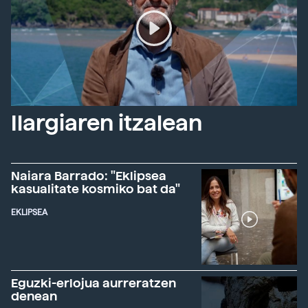
Ilargiaren itzalean
Naiara Barrado: "Eklipsea
kasualitate kosmiko bat da"
EKLIPSEA
Eguzki-erlojua aurreratzen
denean