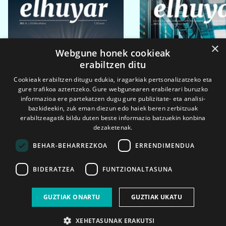
×
Webgune honek cookieak
erabiltzen ditu
Cookieak erabiltzen ditugu edukia, iragarkiak pertsonalizatzeko eta
gure trafikoa aztertzeko. Gure webgunearen erabilerari buruzko
informazioa ere partekatzen dugu gure publizitate- eta analisi-
bazkideekin, zuk eman diezun edo haiek beren zerbitzuak
erabiltzeagatik bildu duten beste informazio batzuekin konbina
dezaketenak.
BEHAR-BEHARREZKOA
ERRENDIMENDUA
BIDERATZEA
FUNTZIONALTASUNA
2026ko eka. 1a
2026ko mar. 1a
GUZTIAK ONARTU
GUZTIAK UKATU
XEHETASUNAK ERAKUTSI