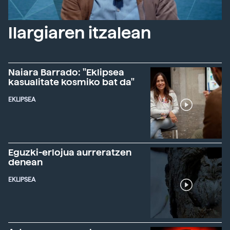
Ilargiaren itzalean
Naiara Barrado: "Eklipsea
kasualitate kosmiko bat da"
EKLIPSEA
Eguzki-erlojua aurreratzen
denean
EKLIPSEA