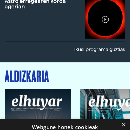
Astro erregearen koroa
agerian
Ikusi programa guztiak
ALDIZKARIA
×
Webgune honek cookieak