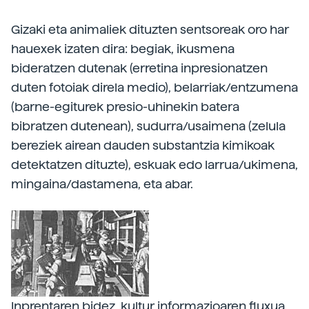
Gizaki eta animaliek dituzten sentsoreak oro har
hauexek izaten dira: begiak, ikusmena
bideratzen dutenak (erretina inpresionatzen
duten fotoiak direla medio), belarriak/entzumena
(barne-egiturek presio-uhinekin batera
bibratzen dutenean), sudurra/usaimena (zelula
bereziek airean dauden substantzia kimikoak
detektatzen dituzte), eskuak edo larrua/ukimena,
mingaina/dastamena, eta abar.
Inprentaren bidez, kultur informazioaren fluxua