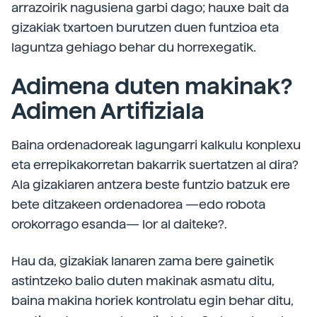
arrazoirik nagusiena garbi dago; hauxe bait da
gizakiak txartoen burutzen duen funtzioa eta
laguntza gehiago behar du horrexegatik.
Adimena duten makinak?
Adimen Artifiziala
Baina ordenadoreak lagungarri kalkulu konplexu
eta errepikakorretan bakarrik suertatzen al dira?
Ala gizakiaren antzera beste funtzio batzuk ere
bete ditzakeen ordenadorea —edo robota
orokorrago esanda— lor al daiteke?.
Hau da, gizakiak lanaren zama bere gainetik
astintzeko balio duten makinak asmatu ditu,
baina makina horiek kontrolatu egin behar ditu,