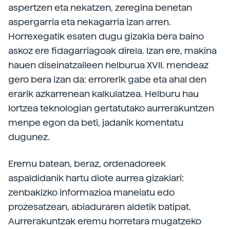
aspertzen eta nekatzen, zeregina benetan
aspergarria eta nekagarria izan arren.
Horrexegatik esaten dugu gizakia bera baino
askoz ere fidagarriagoak direla. Izan ere, makina
hauen diseinatzaileen helburua XVII. mendeaz
gero bera izan da: errorerik gabe eta ahal den
erarik azkarrenean kalkulatzea. Helburu hau
lortzea teknologian gertatutako aurrerakuntzen
menpe egon da beti, jadanik komentatu
dugunez.
Eremu batean, beraz, ordenadoreek
aspaldidanik hartu diote aurrea gizakiari:
zenbakizko informazioa maneiatu edo
prozesatzean, abiaduraren aldetik batipat.
Aurrerakuntzak eremu horretara mugatzeko