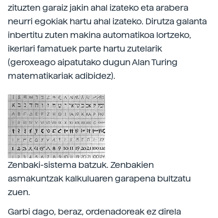
zituzten garaiz jakin ahal izateko eta arabera
neurri egokiak hartu ahal izateko. Dirutza galanta
inbertitu zuten makina automatikoa lortzeko,
ikerlari famatuek parte hartu zutelarik
(geroxeago aipatutako dugun Alan Turing
matematikariak adibidez).
Zenbaki-sistema batzuk. Zenbakien
asmakuntzak kalkuluaren garapena bultzatu
zuen.
Garbi dago, beraz, ordenadoreak ez direla