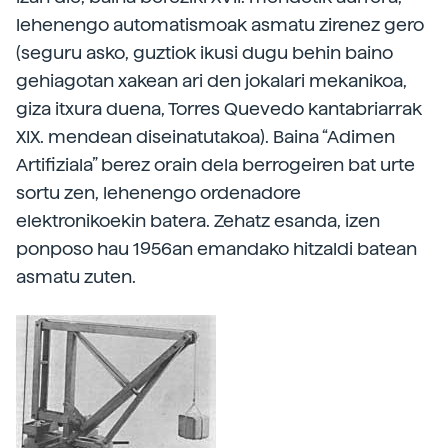
lehenengo automatismoak asmatu zirenez gero
(seguru asko, guztiok ikusi dugu behin baino
gehiagotan xakean ari den jokalari mekanikoa,
giza itxura duena, Torres Quevedo kantabriarrak
XIX. mendean diseinatutakoa). Baina “Adimen
Artifiziala” berez orain dela berrogeiren bat urte
sortu zen, lehenengo ordenadore
elektronikoekin batera. Zehatz esanda, izen
ponposo hau 1956an emandako hitzaldi batean
asmatu zuten.