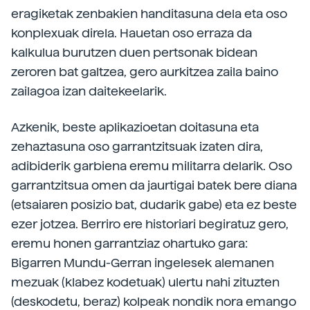
eragiketak zenbakien handitasuna dela eta oso
konplexuak direla. Hauetan oso erraza da
kalkulua burutzen duen pertsonak bidean
zeroren bat galtzea, gero aurkitzea zaila baino
zailagoa izan daitekeelarik.
Azkenik, beste aplikazioetan doitasuna eta
zehaztasuna oso garrantzitsuak izaten dira,
adibiderik garbiena eremu militarra delarik. Oso
garrantzitsua omen da jaurtigai batek bere diana
(etsaiaren posizio bat, dudarik gabe) eta ez beste
ezer jotzea. Berriro ere historiari begiratuz gero,
eremu honen garrantziaz ohartuko gara:
Bigarren Mundu-Gerran ingelesek alemanen
mezuak (klabez kodetuak) ulertu nahi zituzten
(deskodetu, beraz) kolpeak nondik nora emango