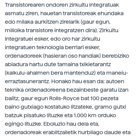
Transistorearen ondoren zirkuitu integratuak
asmatu ziren, hauetan transistoreak ehundaka
edo milaka aurkitzen zirelarik (gaur egun,
milioika transistore integratzen dira). Zirkuitu
integratuei esker, edo oro har zirkuitu
integratuen teknologia berriari esker,
ordenadoreek (hasieran oso handiak) berebiziko
abiadura hartu dute tamaina txikietarantz
(kalkulu-ahalmen bera mantenduz) eta maneiu-
erraztasunerantz. Honako hau esan da: autoen
teknika ordenadoreena bezainbeste garatu izan
balitz, gaur egun Rolls-Royce bat 100 pezeta
baino gutxiago kostatuko litzateke, gramo gutxi
batzuk pisatuko lituzke eta 1.000 km orduko
egingo lituzke. Eboluzio hau dela eta,
ordenadoreak erabiltzailetik hurbilago daude eta