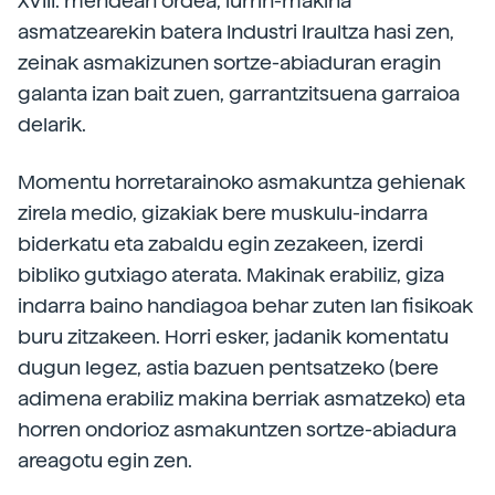
XVIII. mendean ordea, lurrin-makina
asmatzearekin batera Industri Iraultza hasi zen,
zeinak asmakizunen sortze-abiaduran eragin
galanta izan bait zuen, garrantzitsuena garraioa
delarik.
Momentu horretarainoko asmakuntza gehienak
zirela medio, gizakiak bere muskulu-indarra
biderkatu eta zabaldu egin zezakeen, izerdi
bibliko gutxiago aterata. Makinak erabiliz, giza
indarra baino handiagoa behar zuten lan fisikoak
buru zitzakeen. Horri esker, jadanik komentatu
dugun legez, astia bazuen pentsatzeko (bere
adimena erabiliz makina berriak asmatzeko) eta
horren ondorioz asmakuntzen sortze-abiadura
areagotu egin zen.