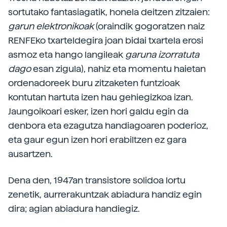
sortutako fantasiagatik, honela deitzen zitzaien:
garun elektronikoak
(oraindik gogoratzen naiz
RENFEko txarteldegira joan bidai txartela erosi
asmoz eta hango langileak
garuna izorratuta
dago
esan zigula), nahiz eta momentu haietan
ordenadoreek buru zitzaketen funtzioak
kontutan hartuta izen hau gehiegizkoa izan.
Jaungoikoari esker, izen hori galdu egin da
denbora eta ezagutza handiagoaren poderioz,
eta gaur egun izen hori erabiltzen ez gara
ausartzen.
Dena den, 1947an transistore solidoa lortu
zenetik, aurrerakuntzak abiadura handiz egin
dira; agian abiadura handiegiz.