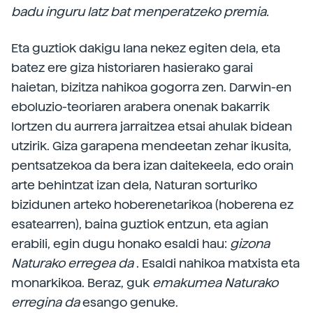
badu inguru latz bat menperatzeko premia.
Eta guztiok dakigu lana nekez egiten dela, eta
batez ere giza historiaren hasierako garai
haietan, bizitza nahikoa gogorra zen. Darwin-en
eboluzio-teoriaren arabera onenak bakarrik
lortzen du aurrera jarraitzea etsai ahulak bidean
utzirik. Giza garapena mendeetan zehar ikusita,
pentsatzekoa da bera izan daitekeela, edo orain
arte behintzat izan dela, Naturan sorturiko
bizidunen arteko hoberenetarikoa (hoberena ez
esatearren), baina guztiok entzun, eta agian
erabili, egin dugu honako esaldi hau:
gizona
Naturako erregea da
. Esaldi nahikoa matxista eta
monarkikoa. Beraz, guk
emakumea Naturako
erregina da
esango genuke.