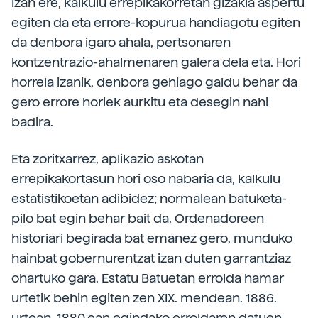
Izan ere, kalkulu errepikakorretan gizakia aspertu
egiten da eta errore-kopurua handiagotu egiten
da denbora igaro ahala, pertsonaren
kontzentrazio-ahalmenaren galera dela eta. Hori
horrela izanik, denbora gehiago galdu behar da
gero errore horiek aurkitu eta desegin nahi
badira.
Eta zoritxarrez, aplikazio askotan
errepikakortasun hori oso nabaria da, kalkulu
estatistikoetan adibidez; normalean batuketa-
pilo bat egin behar bait da. Ordenadoreen
historiari begirada bat emanez gero, munduko
hainbat gobernurentzat izan duten garrantziaz
ohartuko gara. Estatu Batuetan errolda hamar
urtetik behin egiten zen XIX. mendean. 1886.
urtean, 1880.ean egindako erroldaren datuen