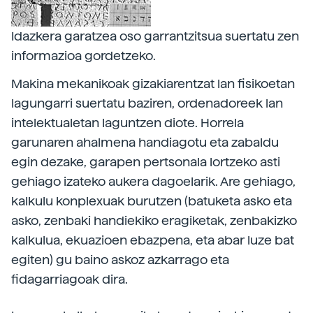
Idazkera garatzea oso garrantzitsua suertatu zen
informazioa gordetzeko.
Makina mekanikoak gizakiarentzat lan fisikoetan
lagungarri suertatu baziren, ordenadoreek lan
intelektualetan laguntzen diote. Horrela
garunaren ahalmena handiagotu eta zabaldu
egin dezake, garapen pertsonala lortzeko asti
gehiago izateko aukera dagoelarik. Are gehiago,
kalkulu konplexuak burutzen (batuketa asko eta
asko, zenbaki handiekiko eragiketak, zenbakizko
kalkulua, ekuazioen ebazpena, eta abar luze bat
egiten) gu baino askoz azkarrago eta
fidagarriagoak dira.