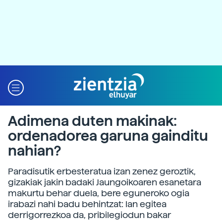
Adimena duten makinak:
ordenadorea garuna gainditu
nahian?
Paradisutik erbesteratua izan zenez geroztik,
gizakiak jakin badaki Jaungoikoaren esanetara
makurtu behar duela, bere eguneroko ogia
irabazi nahi badu behintzat: lan egitea
derrigorrezkoa da, pribilegiodun bakar