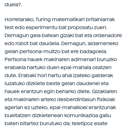
duela?.
Horretarako, Turing matematikari britainiarrak
test edo esperimentu bat proposatu zuen.
Demagun gela batean gizaki bat eta ordenadore
edo robot bat daudela. Demagun, aldameneko
gelan pertsona-multzo bat ere badagoela.
Pertsona hauek makinaren adimenari buruzko
erabakia hartuko duen epai-mahaia osatzen
dute. Erabaki hori hartu ahal izateko galderak
luzatuko dizkiete beste gelan daudenei eta
hauek erantzun egin beharko diete. Gizakiaren
eta makinaren arteko desberdintasun fisikoak
agerian ez uzteko, epai-mahaikoei erantzunak
bueltatzen dizkietenean komunikazioa gailu
baten bitartez burutuko da; teletipoz esate