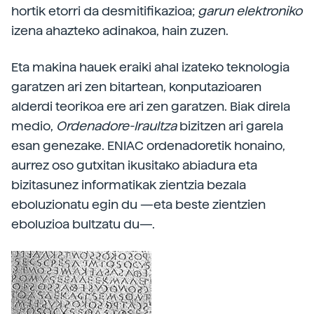
hortik etorri da desmitifikazioa;
garun elektroniko
izena ahazteko adinakoa, hain zuzen.
Eta makina hauek eraiki ahal izateko teknologia
garatzen ari zen bitartean, konputazioaren
alderdi teorikoa ere ari zen garatzen. Biak direla
medio,
Ordenadore-Iraultza
bizitzen ari garela
esan genezake. ENIAC ordenadoretik honaino,
aurrez oso gutxitan ikusitako abiadura eta
bizitasunez informatikak zientzia bezala
eboluzionatu egin du —eta beste zientzien
eboluzioa bultzatu du—.