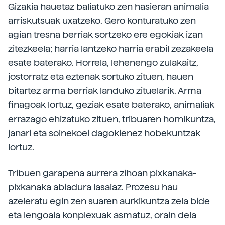
Gizakia hauetaz baliatuko zen hasieran animalia
arriskutsuak uxatzeko. Gero konturatuko zen
agian tresna berriak sortzeko ere egokiak izan
zitezkeela; harria lantzeko harria erabil zezakeela
esate baterako. Horrela, lehenengo zulakaitz,
jostorratz eta eztenak sortuko zituen, hauen
bitartez arma berriak landuko zituelarik. Arma
finagoak lortuz, geziak esate baterako, animaliak
errazago ehizatuko zituen, tribuaren hornikuntza,
janari eta soinekoei dagokienez hobekuntzak
lortuz.
Tribuen garapena aurrera zihoan pixkanaka-
pixkanaka abiadura lasaiaz. Prozesu hau
azeleratu egin zen suaren aurkikuntza zela bide
eta lengoaia konplexuak asmatuz, orain dela