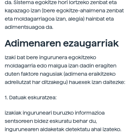
da. Sistema egokitze hori lortzeko zenbat eta
kapazago izan (bere egokitze-ahalmena zenbat
eta moldagarriagoa izan, alegia) hainbat eta
adimentsuagoa da.
Adimenaren ezaugarriak
Izaki bat bere ingurunera egokitzeko
moldagarria edo malgua izan dadin eragiten
duten faktore nagusiak (adimena eraikitzeko
adreilutzat har ditzakegu) hauexek izan daitezke:
1. Datuak eskuratzea:
izakiak inguruneari buruzko informazioa
sentsoreen bidez eskuratu behar du,
ingurunearen aldaketak detektatu ahal izateko.