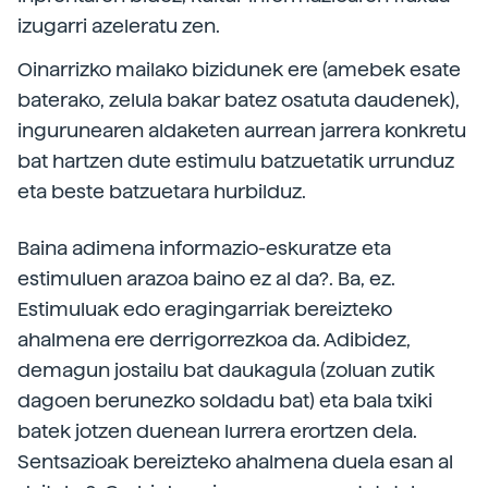
izugarri azeleratu zen.
Oinarrizko mailako bizidunek ere (amebek esate
baterako, zelula bakar batez osatuta daudenek),
ingurunearen aldaketen aurrean jarrera konkretu
bat hartzen dute estimulu batzuetatik urrunduz
eta beste batzuetara hurbilduz.
Baina adimena informazio-eskuratze eta
estimuluen arazoa baino ez al da?. Ba, ez.
Estimuluak edo eragingarriak bereizteko
ahalmena ere derrigorrezkoa da. Adibidez,
demagun jostailu bat daukagula (zoluan zutik
dagoen berunezko soldadu bat) eta bala txiki
batek jotzen duenean lurrera erortzen dela.
Sentsazioak bereizteko ahalmena duela esan al