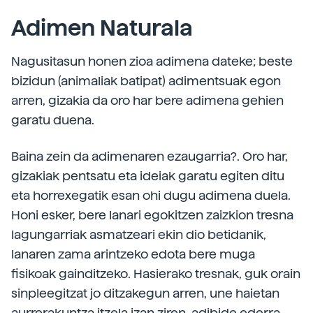
Adimen Naturala
Nagusitasun honen zioa adimena dateke; beste
bizidun (animaliak batipat) adimentsuak egon
arren, gizakia da oro har bere adimena gehien
garatu duena.
Baina zein da adimenaren ezaugarria?. Oro har,
gizakiak pentsatu eta ideiak garatu egiten ditu
eta horrexegatik esan ohi dugu adimena duela.
Honi esker, bere lanari egokitzen zaizkion tresna
lagungarriak asmatzeari ekin dio betidanik,
lanaren zama arintzeko edota bere muga
fisikoak gainditzeko. Hasierako tresnak, guk orain
sinpleegitzat jo ditzakegun arren, une haietan
aurrerakuntza itzela izan ziren, adibide ederra