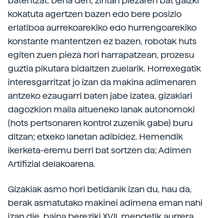
batentzat. Dena den, zintan piezaren bat gaizki
kokatuta agertzen bazen edo bere posizio
erlatiboa aurrekoarekiko edo hurrengoarekiko
konstante mantentzen ez bazen, robotak huts
egiten zuen pieza hori harrapatzean, prozesu
guztia pikutara bidaltzen zuelarik. Horrexegatik
interesgarritzat jo izan da makina adimenaren
antzeko ezaugarri baten jabe izatea, gizakiari
dagozkion maila altueneko lanak autonomoki
(hots pertsonaren kontrol zuzenik gabe) buru
ditzan; etxeko lanetan adibidez. Hemendik
ikerketa-eremu berri bat sortzen da; Adimen
Artifizial delakoarena.
Gizakiak asmo hori betidanik izan du, hau da,
berak asmatutako makinei adimena eman nahi
izan die, baina bereziki XVII. mendetik aurrera,