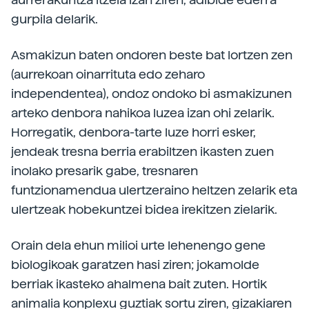
gurpila delarik.
Asmakizun baten ondoren beste bat lortzen zen
(aurrekoan oinarrituta edo zeharo
independentea), ondoz ondoko bi asmakizunen
arteko denbora nahikoa luzea izan ohi zelarik.
Horregatik, denbora-tarte luze horri esker,
jendeak tresna berria erabiltzen ikasten zuen
inolako presarik gabe, tresnaren
funtzionamendua ulertzeraino heltzen zelarik eta
ulertzeak hobekuntzei bidea irekitzen zielarik.
Orain dela ehun milioi urte lehenengo gene
biologikoak garatzen hasi ziren; jokamolde
berriak ikasteko ahalmena bait zuten. Hortik
animalia konplexu guztiak sortu ziren, gizakiaren