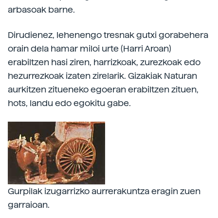
arbasoak barne.
Dirudienez, lehenengo tresnak gutxi gorabehera
orain dela hamar miloi urte (Harri Aroan)
erabiltzen hasi ziren, harrizkoak, zurezkoak edo
hezurrezkoak izaten zirelarik. Gizakiak Naturan
aurkitzen zitueneko egoeran erabiltzen zituen,
hots, landu edo egokitu gabe.
Gurpilak izugarrizko aurrerakuntza eragin zuen
garraioan.