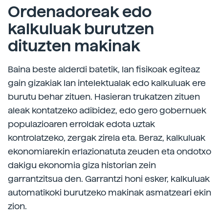
Ordenadoreak edo
kalkuluak burutzen
dituzten makinak
Baina beste alderdi batetik, lan fisikoak egiteaz
gain gizakiak lan intelektualak edo kalkuluak ere
burutu behar zituen. Hasieran trukatzen zituen
aleak kontatzeko adibidez, edo gero gobernuek
populazioaren erroldak edota uztak
kontrolatzeko, zergak zirela eta. Beraz, kalkuluak
ekonomiarekin erlazionatuta zeuden eta ondotxo
dakigu ekonomia giza historian zein
garrantzitsua den. Garrantzi honi esker, kalkuluak
automatikoki burutzeko makinak asmatzeari ekin
zion.