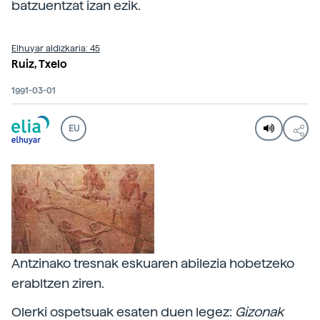
batzuentzat izan ezik.
Elhuyar aldizkaria: 45
Ruiz, Txelo
1991-03-01
EU
Antzinako tresnak eskuaren abilezia hobetzeko
erabltzen ziren.
Olerki ospetsuak esaten duen legez:
Gizonak