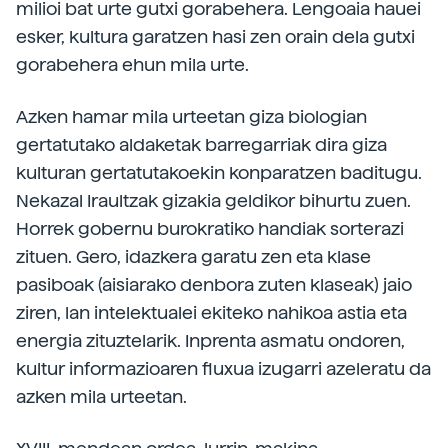
milioi bat urte gutxi gorabehera. Lengoaia hauei
esker, kultura garatzen hasi zen orain dela gutxi
gorabehera ehun mila urte.
Azken hamar mila urteetan giza biologian
gertatutako aldaketak barregarriak dira giza
kulturan gertatutakoekin konparatzen baditugu.
Nekazal Iraultzak gizakia geldikor bihurtu zuen.
Horrek gobernu burokratiko handiak sorterazi
zituen. Gero, idazkera garatu zen eta klase
pasiboak (aisiarako denbora zuten klaseak) jaio
ziren, lan intelektualei ekiteko nahikoa astia eta
energia zituztelarik. Inprenta asmatu ondoren,
kultur informazioaren fluxua izugarri azeleratu da
azken mila urteetan.