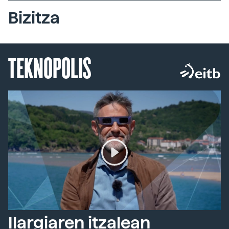
Bizitza
TEKNOPOLIS
Ilargiaren itzalean