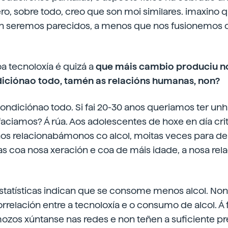
ero, sobre todo, creo que son moi similares. imaxino 
n seremos parecidos, a menos que nos fusionemos co
oa tecnoloxía é quizá a
que máis cambio produciu no
diciónao todo, tamén as relacións humanas, non?
 condiciónao todo. Si fai 20-30 anos queriamos ter unh
faciamos? Á rúa. Aos adolescentes de hoxe en día crit
nos relacionabámonos co alcol, moitas veces para de
as coa nosa xeración e coa de máis idade, a nosa relac
statísticas indican que se consome menos alcol. Non 
rrelación entre a tecnoloxía e o consumo de alcol. Á 
ozos xúntanse nas redes e non teñen a suficiente pr