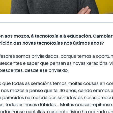
n aos mozos, á tecnoloxía e á educación. Cambia
ición das novas tecnoloxías nos últimos anos?
fesores somos privilexiados, porque temos a oportu
lescentes e saber que pensan as novas xeracións. 
lescentes, desde ese privilexio.
o que todas as xeracións temos moitas cousas en co
me nos mozos e penso que fai 30 anos, cando eramos 
 parecidos na maioría dos sentidos: as nosas preocu
as, todas as nosas dúbidas… Moitas cousas repítens
troducíronse pantallas, o aspecto físico ha cobrado u