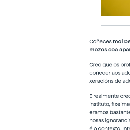
Coñeces
moi be
mozos coa apar
Creo que os pro
coñecer aos ado
xeracións de ado
E realmente cre
instituto, fixei
eramos bastante
nosas ignoranci
é o contexto. In