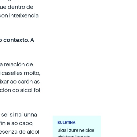
que dentro de
n intelixencia
 contexto. A
a relación de
ícaselles moito,
ixar ao carón as
ión co alcol foi
sei si hai unha
fin e ao cabo,
BULETINA
Bidali zure helbide
esenza de alcol