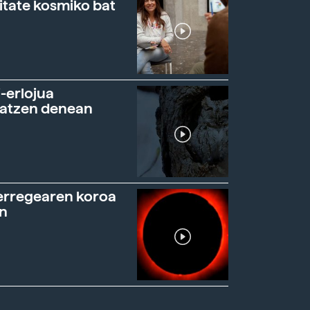
itate kosmiko bat
-erlojua
ratzen denean
erregearen koroa
n