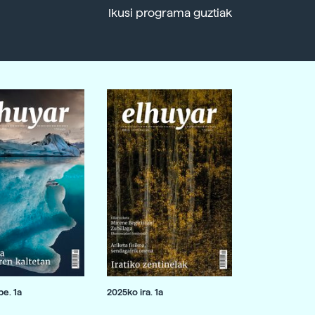
Ikusi programa guztiak
e. 1a
2025ko ira. 1a