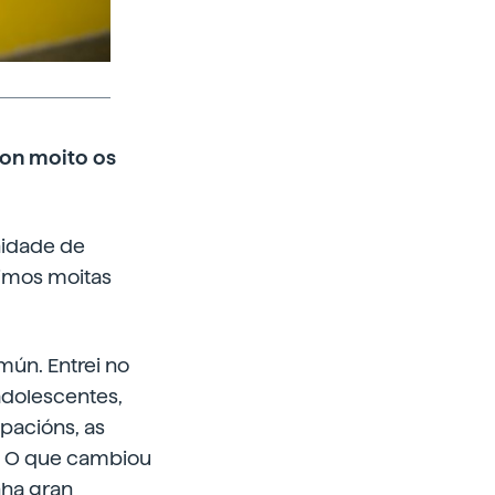
ron moito os
nidade de
Vimos moitas
mún. Entrei no
adolescentes,
pacións, as
e. O que cambiou
nha gran