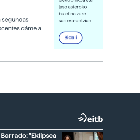
elektronikoa eta
jaso asteroko
buletina zure
an segundas
sarrera-ontzian
lescentes dáme a
Bidali
 Barrado: "Eklipsea