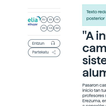
Texto re
posterior 
EU
ES
FR
EN
CA
GA
"A in
cam
Partekatu
sist
alu
Pasaron cas
inicio tan 
profesores 
Erezuma, en
a conexión e