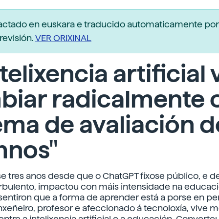
dactado en euskara e traducido automaticamente po
revisión.
VER ORIXINAL
telixencia artificial 
biar radicalmente 
ema de avaliación d
mnos"
e tres anos desde que o ChatGPT fíxose público, e d
turbulento, impactou con máis intensidade na educaci
sentiron que a forma de aprender está a porse en pe
xeñeiro, profesor e afeccionado á tecnoloxía, vive m
ntre a intelixencia artificial e a educación. Convert