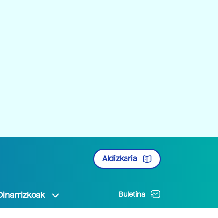
Aldizkaria
Oinarrizkoak
Buletina