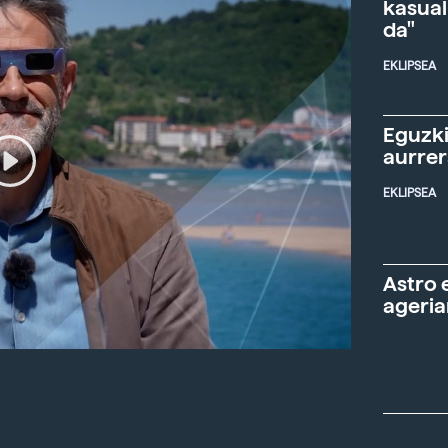
kasual
da"
EKLIPSEA
Eguzki
aurre
EKLIPSEA
Astro 
ageria