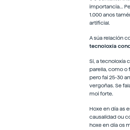
importancia... P
1.000 anos tamé
artificial.
A súa relación c
tecnoloxía con
Si, a tecnoloxía
parella, como o 
pero fai 25-30 a
vergoñas. Se fal
moi forte.
Hoxe en día as e
causalidad ou co
hoxe en día os m