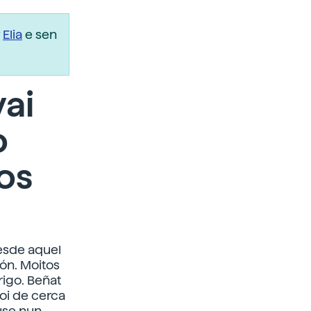
r
Elia
e sen
vai
o
os
esde aquel
ón. Moitos
rigo. Beñat
oi de cerca
euse nun