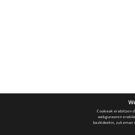
We
Cookieak erabiltzen d
webgunearen erabiler
bazkideekin, zuk eman d