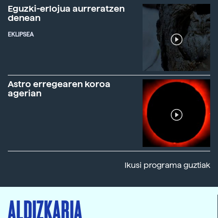
Eguzki-erlojua aurreratzen
denean
EKLIPSEA
Astro erregearen koroa
agerian
Ikusi programa guztiak
ALDIZKARIA