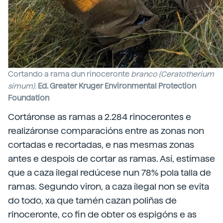
Cortando a rama dun rinoceronte
branco (Ceratotherium
simum).
Ed. Greater Kruger Environmental Protection
Foundation
Cortáronse as ramas a 2.284 rinocerontes e
realizáronse comparacións entre as zonas non
cortadas e recortadas, e nas mesmas zonas
antes e despois de cortar as ramas. Así, estímase
que a caza ilegal redúcese nun 78% pola talla de
ramas. Segundo viron, a caza ilegal non se evita
do todo, xa que tamén cazan poliñas de
rinoceronte, co fin de obter os espigóns e as