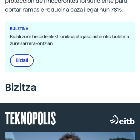
protección de rinocerontes foi suficiente para
cortar ramas e reducir a caza ilegal nun 78%.
BULETINA
Bidali zure helbide elektronikoa eta jaso asteroko buletina
zure sarrera-ontzian
Bidali
Bizitza
TEKNOPOLIS