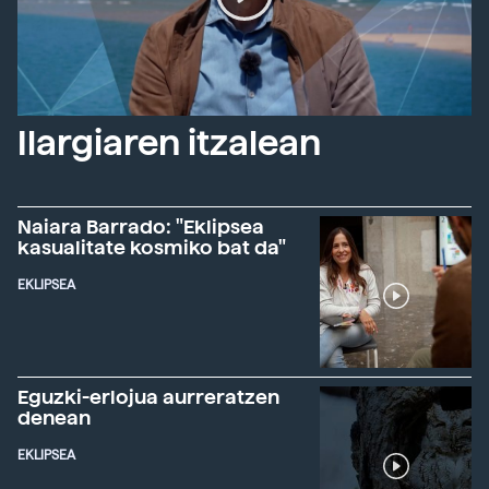
Ilargiaren itzalean
Naiara Barrado: "Eklipsea
kasualitate kosmiko bat da"
EKLIPSEA
Eguzki-erlojua aurreratzen
denean
EKLIPSEA