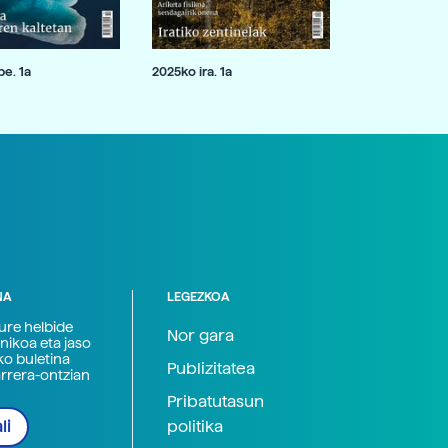
e. 1a
2025ko ira. 1a
NA
LEGEZKOA
zure helbide
Nor gara
nikoa eta jaso
ko buletina
Publizitatea
arrera-ontzian
Pribatutasun
politika
li