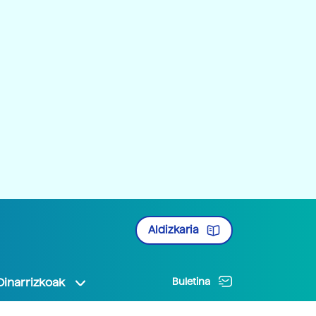
Aldizkaria
Oinarrizkoak
Buletina