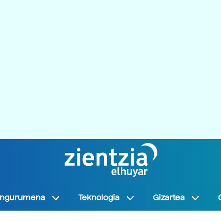
Ingurumena
Teknologia
Gizartea