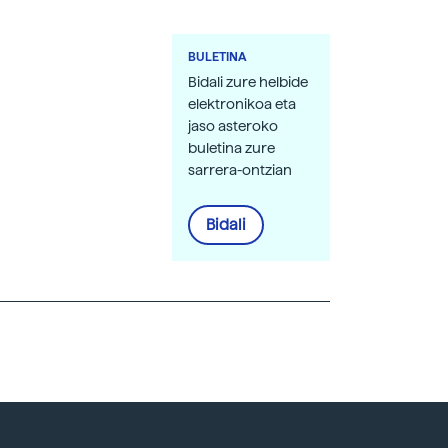
BULETINA
Bidali zure helbide
elektronikoa eta
jaso asteroko
buletina zure
sarrera-ontzian
Bidali