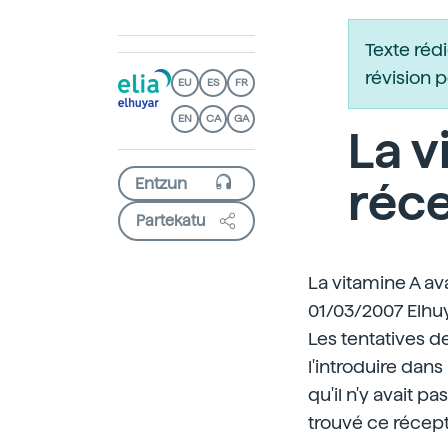
Texte réd
révision 
EU
ES
FR
EN
CA
GA
La v
réc
Partekatu
La vitamine A av
01/03/2007 Elhu
Les tentatives de
l'introduire dans
qu'il n'y avait p
trouvé ce récept