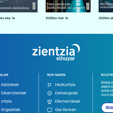
ko eka. 1a
2026ko mar. 1a
2025ko ab
ALAK
NOR GAREN
BULETI
Bidali 
Albisteak
Hezkuntza
elektro
astero
Elkarrizketak
Dekalogoak
zure s
Iritzia
Efemerideak
Bida
Argazkiak
Gai librean