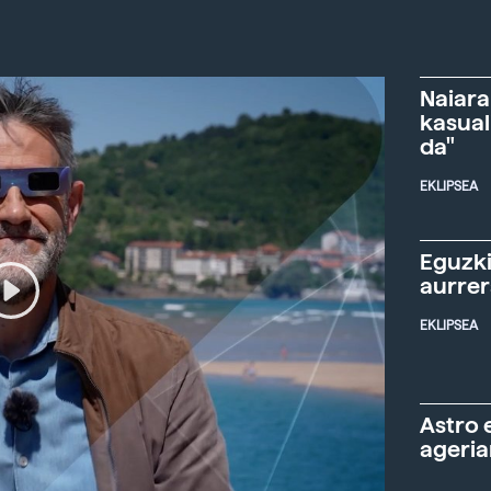
Naiara
kasual
da"
EKLIPSEA
Eguzki
aurre
EKLIPSEA
Astro 
ageria