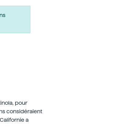
ns
tinola, pour
ains considéraient
Californie a