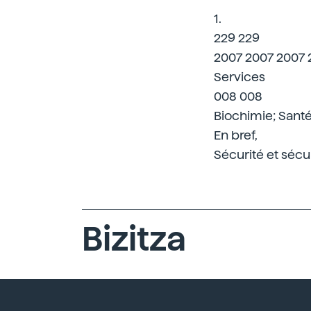
1.
229 229
2007 2007 2007 
Services
008 008
Biochimie; Santé
En bref,
Sécurité et sécu
Bizitza