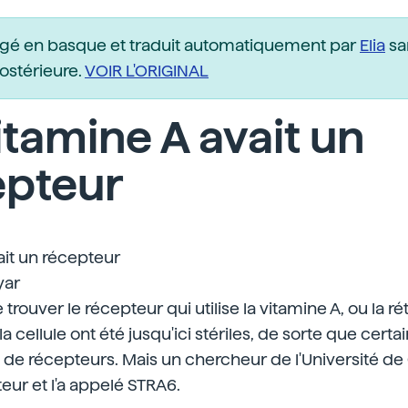
igé en basque et traduit automatiquement par
Elia
sa
postérieure.
VOIR L'ORIGINAL
itamine A avait un
epteur
ait un récepteur
yar
 trouver le récepteur qui utilise la vitamine A, ou la ré
 la cellule ont été jusqu'ici stériles, de sorte que cert
as de récepteurs. Mais un chercheur de l'Université de 
eur et l'a appelé STRA6.