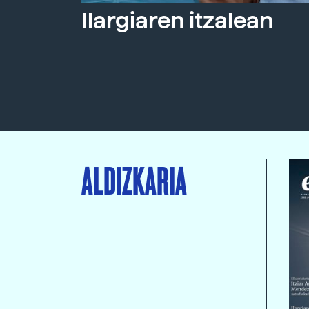
Ilargiaren itzalean
ALDIZKARIA