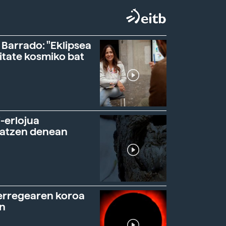
 Barrado: "Eklipsea
itate kosmiko bat
-erlojua
ratzen denean
erregearen koroa
n