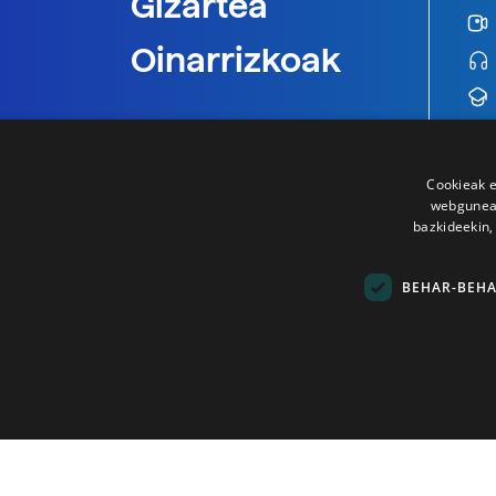
Gizartea
Oinarrizkoak
Cookieak e
webgunear
bazkideekin,
BEHAR-BEH