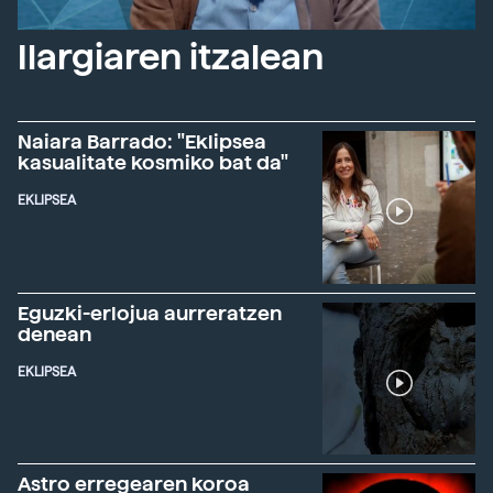
Ilargiaren itzalean
Naiara Barrado: "Eklipsea
kasualitate kosmiko bat da"
EKLIPSEA
Eguzki-erlojua aurreratzen
denean
EKLIPSEA
Astro erregearen koroa