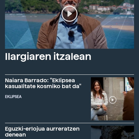
Ilargiaren itzalean
Naiara Barrado: "Eklipsea
kasualitate kosmiko bat da"
EKLIPSEA
Eguzki-erlojua aurreratzen
denean