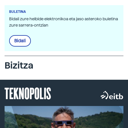
BULETINA
Bidali zure helbide elektronikoa eta jaso asteroko buletina
zure sarrera-ontzian
Bidali
Bizitza
TEKNOPOLIS