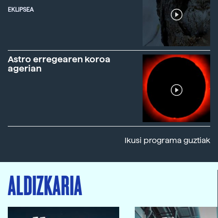
EKLIPSEA
Astro erregearen koroa
agerian
Ikusi programa guztiak
ALDIZKARIA