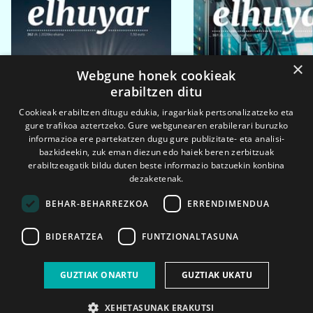
×
Webgune honek cookieak
erabiltzen ditu
Cookieak erabiltzen ditugu edukia, iragarkiak pertsonalizatzeko eta
gure trafikoa aztertzeko. Gure webgunearen erabilerari buruzko
informazioa ere partekatzen dugu gure publizitate- eta analisi-
bazkideekin, zuk eman diezun edo haiek beren zerbitzuak
erabiltzeagatik bildu duten beste informazio batzuekin konbina
dezaketenak.
BEHAR-BEHARREZKOA
ERRENDIMENDUA
BIDERATZEA
FUNTZIONALTASUNA
2026ko eka. 1a
2026ko mar. 1a
GUZTIAK ONARTU
GUZTIAK UKATU
XEHETASUNAK ERAKUTSI