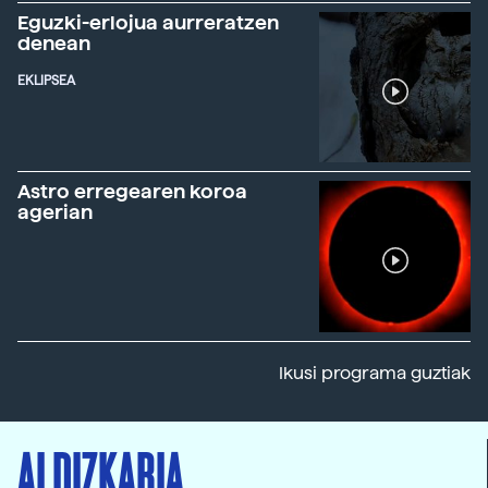
Eguzki-erlojua aurreratzen
denean
EKLIPSEA
Astro erregearen koroa
agerian
Ikusi programa guztiak
ALDIZKARIA