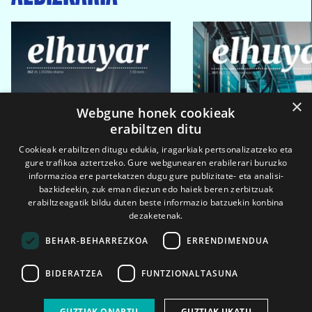
×
Webgune honek cookieak
erabiltzen ditu
Cookieak erabiltzen ditugu edukia, iragarkiak pertsonalizatzeko eta
gure trafikoa aztertzeko. Gure webgunearen erabilerari buruzko
informazioa ere partekatzen dugu gure publizitate- eta analisi-
bazkideekin, zuk eman diezun edo haiek beren zerbitzuak
erabiltzeagatik bildu duten beste informazio batzuekin konbina
dezaketenak.
BEHAR-BEHARREZKOA
ERRENDIMENDUA
BIDERATZEA
FUNTZIONALTASUNA
2026ko eka. 1a
2026ko mar. 1a
GUZTIAK ONARTU
GUZTIAK UKATU