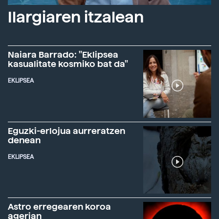
Ilargiaren itzalean
Naiara Barrado: "Eklipsea
kasualitate kosmiko bat da"
EKLIPSEA
Eguzki-erlojua aurreratzen
denean
EKLIPSEA
Astro erregearen koroa
agerian