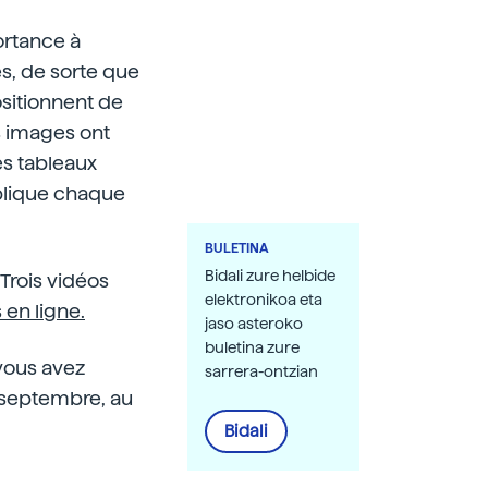
ortance à
es, de sorte que
ositionnent de
s images ont
es tableaux
explique chaque
BULETINA
Bidali zure helbide
 Trois vidéos
elektronikoa eta
 en ligne.
jaso asteroko
buletina zure
 vous avez
sarrera-ontzian
i-septembre, au
Bidali