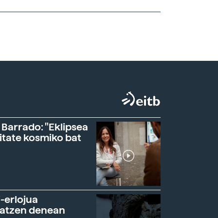
 Barrado: "Eklipsea
itate kosmiko bat
-erlojua
ratzen denean