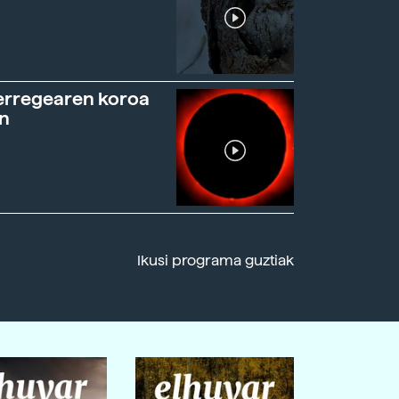
erregearen koroa
n
Ikusi programa guztiak