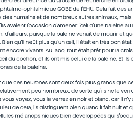
dero est directrice
du
groupe de recherche en biolo
ophtalmo-ophtalmique
GOBE de l’EHU. Cela fait des a
x des humains et de nombreux autres animaux, mais c'
ils avaient l'occasion d'amener l'œil d'une baleine au
, d'ailleurs, puisque la baleine venait de mourir et qu
 Bien qu'il n'eût plus qu'un œil, il était en très bon éta
ent encore vivants. Au labo, tout était prêt pour la cro
il du cochon, et ils ont mis celui de la baleine. Et ils o
ones de la baleine.
rt que ces neurones sont deux fois plus grands que 
 relativement peu nombreux, de sorte qu'ils ne le verr
e vous voyez, vous le verrez en noir et blanc, car il n'
 lieu de cela, ils distinguent bien quand il fait nuit et qu
 cellules mélanopsiniques bien développées qui s'oc