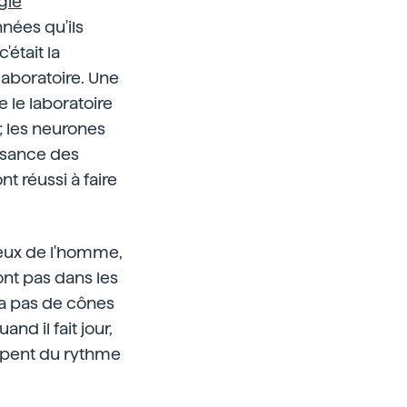
gie
nnées qu'ils
était la
 laboratoire. Une
e le laboratoire
t ; les neurones
issance des
nt réussi à faire
ceux de l'homme,
ont pas dans les
y a pas de cônes
and il fait jour,
cupent du rythme