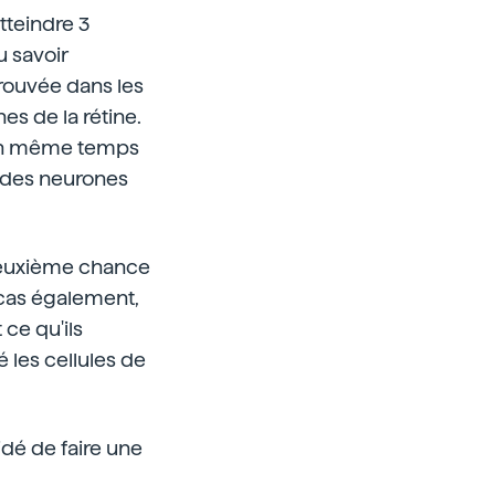
tteindre 3
u savoir
trouvée dans les
es de la rétine.
e en même temps
s des neurones
 deuxième chance
e cas également,
 ce qu'ils
 les cellules de
idé de faire une