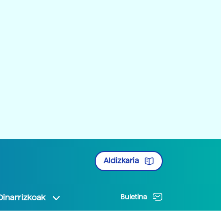
Aldizkaria
Oinarrizkoak
Buletina