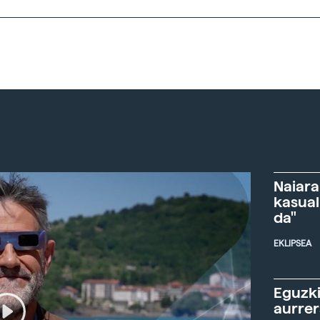
Naiara
kasual
da"
EKLIPSEA
Eguzki
aurre