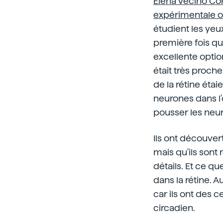
Elena Vecino Cor
expérimentale 
étudient les yeu
première fois qu'
excellente option
était très proche.
de la rétine étai
neurones dans l'œ
pousser les neur
Ils ont découve
mais qu'ils sont
détails. Et ce qu
dans la rétine. Au
car ils ont des
circadien.