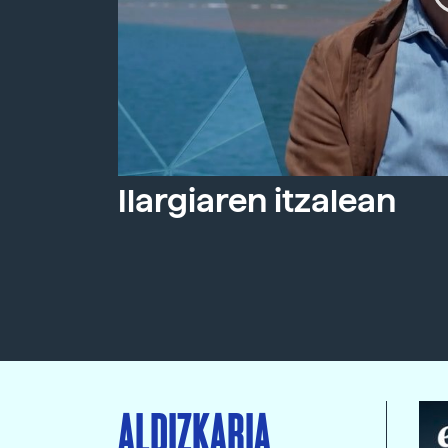
Ilargiaren itzalean
ALDIZKARIA