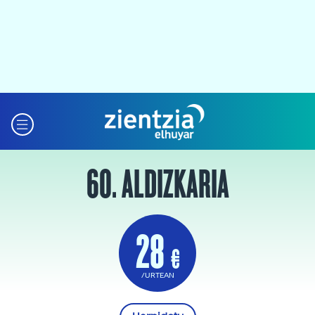
60. ALDIZKARIA
28
€
/URTEAN