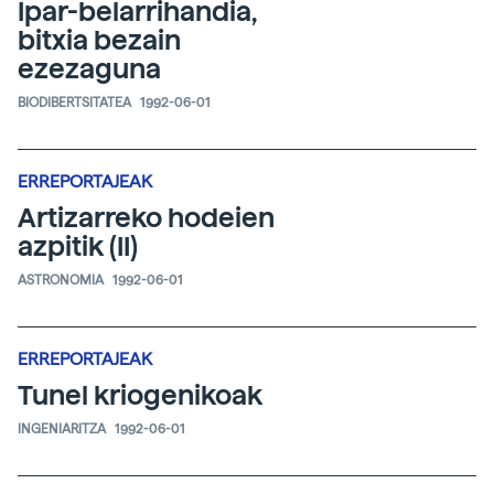
Ipar-belarrihandia,
bitxia bezain
ezezaguna
BIODIBERTSITATEA
1992-06-01
ERREPORTAJEAK
Artizarreko hodeien
azpitik (II)
ASTRONOMIA
1992-06-01
ERREPORTAJEAK
Tunel kriogenikoak
INGENIARITZA
1992-06-01