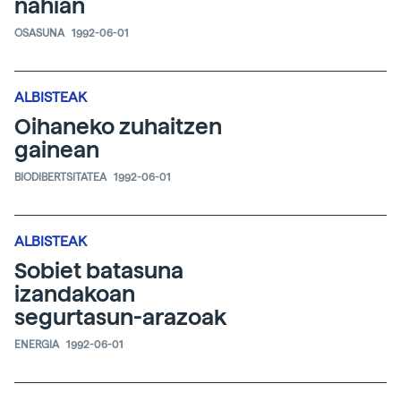
nahian
OSASUNA
1992-06-01
ALBISTEAK
Oihaneko zuhaitzen
gainean
BIODIBERTSITATEA
1992-06-01
ALBISTEAK
Sobiet batasuna
izandakoan
segurtasun-arazoak
ENERGIA
1992-06-01