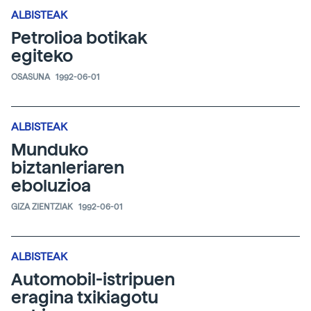
ALBISTEAK
Petrolioa botikak
egiteko
OSASUNA
1992-06-01
ALBISTEAK
Munduko
biztanleriaren
eboluzioa
GIZA ZIENTZIAK
1992-06-01
ALBISTEAK
Automobil-istripuen
eragina txikiagotu