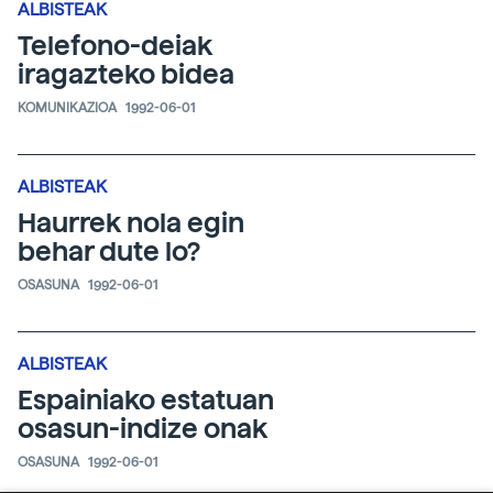
ALBISTEAK
Telefono-deiak
iragazteko bidea
KOMUNIKAZIOA
1992-06-01
ALBISTEAK
Haurrek nola egin
behar dute lo?
OSASUNA
1992-06-01
ALBISTEAK
Espainiako estatuan
osasun-indize onak
OSASUNA
1992-06-01