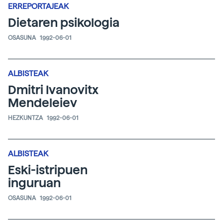
ERREPORTAJEAK
Dietaren psikologia
OSASUNA
1992-06-01
ALBISTEAK
Dmitri Ivanovitx
Mendeleiev
HEZKUNTZA
1992-06-01
ALBISTEAK
Eski-istripuen
inguruan
OSASUNA
1992-06-01