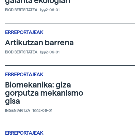
galanta ekologiari
BIODIBERTSITATEA
1992-06-01
ERREPORTAJEAK
Artikutzan barrena
BIODIBERTSITATEA
1992-06-01
ERREPORTAJEAK
Biomekanika: giza
gorputza mekanismo
gisa
INGENIARITZA
1992-06-01
ERREPORTAJEAK