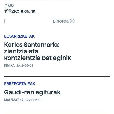
# 60
1992ko eka. 1a
|
Bisorea
ELKARRIZKETAK
Karlos Santamaria:
zientzia eta
kontzientzia bat eginik
KIMIKA
1992-06-01
ERREPORTAJEAK
Gaudí-ren egiturak
MATEMATIKA
1992-06-01