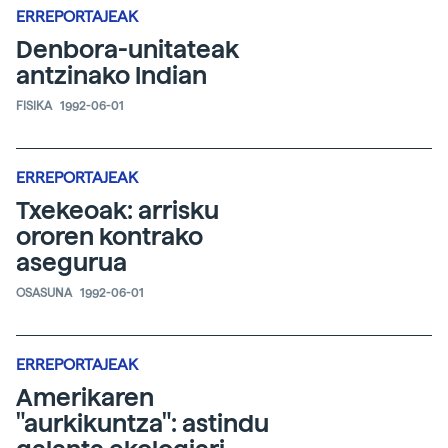
ERREPORTAJEAK
Denbora-unitateak
antzinako Indian
FISIKA
1992-06-01
ERREPORTAJEAK
Txekeoak: arrisku
ororen kontrako
asegurua
OSASUNA
1992-06-01
ERREPORTAJEAK
Amerikaren
"aurkikuntza": astindu