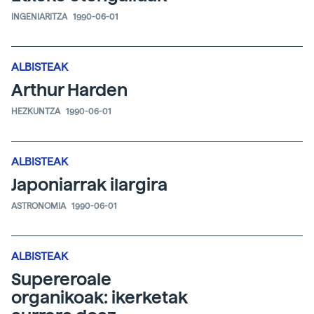
INGENIARITZA
1990-06-01
ALBISTEAK
Arthur Harden
HEZKUNTZA
1990-06-01
ALBISTEAK
Japoniarrak ilargira
ASTRONOMIA
1990-06-01
ALBISTEAK
Supereroale
organikoak: ikerketak