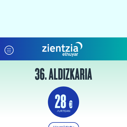
36. ALDIZKARIA
28
€
/URTEAN