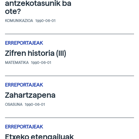
antzekotasunik ba
ote?
KOMUNIKAZIOA
1990-06-01
ERREPORTAJEAK
Zifren historia (III)
MATEMATIKA
1990-06-01
ERREPORTAJEAK
Zahartzapena
OSASUNA
1990-06-01
ERREPORTAJEAK
Etxeko etengailuak