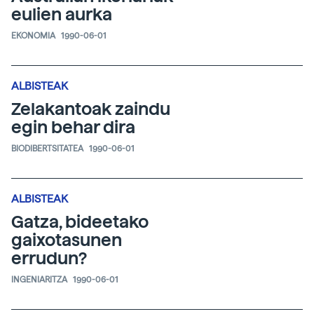
eulien aurka
EKONOMIA
1990-06-01
ALBISTEAK
Zelakantoak zaindu
egin behar dira
BIODIBERTSITATEA
1990-06-01
ALBISTEAK
Gatza, bideetako
gaixotasunen
errudun?
INGENIARITZA
1990-06-01