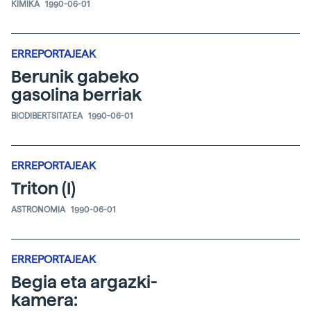
KIMIKA
1990-06-01
ERREPORTAJEAK
Berunik gabeko
gasolina berriak
BIODIBERTSITATEA
1990-06-01
ERREPORTAJEAK
Triton (I)
ASTRONOMIA
1990-06-01
ERREPORTAJEAK
Begia eta argazki-
kamera: