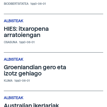
BIODIBERTSITATEA
1990-06-01
ALBISTEAK
HIES: itxaropena
arratoiengan
OSASUNA
1990-06-01
ALBISTEAK
Groenlandian gero eta
izotz gehiago
KLIMA
1990-06-01
ALBISTEAK
Australian ikerlariak