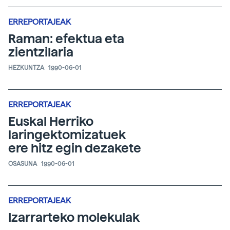
ERREPORTAJEAK
Raman: efektua eta
zientzilaria
HEZKUNTZA
1990-06-01
ERREPORTAJEAK
Euskal Herriko
laringektomizatuek
ere hitz egin dezakete
OSASUNA
1990-06-01
ERREPORTAJEAK
Izarrarteko molekulak