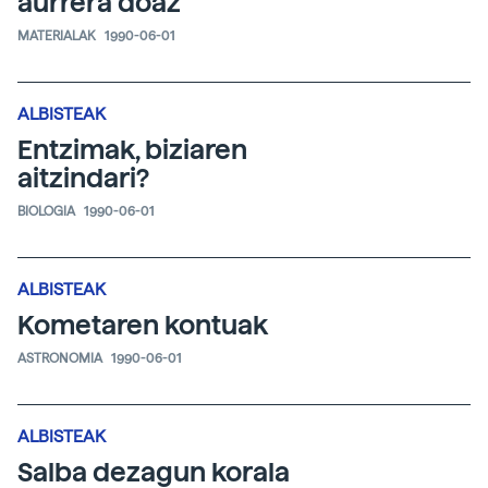
aurrera doaz
MATERIALAK
1990-06-01
ALBISTEAK
Entzimak, biziaren
aitzindari?
BIOLOGIA
1990-06-01
ALBISTEAK
Kometaren kontuak
ASTRONOMIA
1990-06-01
ALBISTEAK
Salba dezagun korala