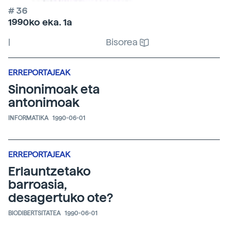
# 36
1990ko eka. 1a
|
Bisorea
ERREPORTAJEAK
Sinonimoak eta
antonimoak
INFORMATIKA
1990-06-01
ERREPORTAJEAK
Erlauntzetako
barroasia,
desagertuko ote?
BIODIBERTSITATEA
1990-06-01